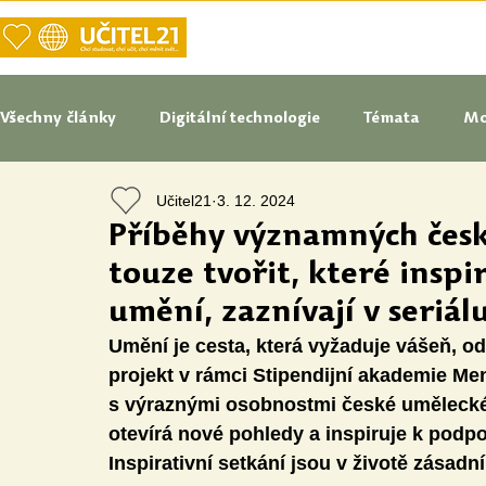
DOMŮ
NAŠE VIZE UČITELSTVÍ
Všechny články
Digitální technologie
Témata
Mo
Učitel21
3. 12. 2024
Tipy do pedagogické praxe
Studenti blogují
In
Příběhy významných česk
touze tvořit, které inspi
Senátoři blogují
Naše praxe
České školství
umění, zaznívají v seri
Umění je cesta, která vyžaduje vášeň, o
projekt v rámci Stipendijní akademie Men
Oborové didaktiky
Digitální vzdělávací zdroje
s výraznými osobnostmi české umělecké
otevírá nové pohledy a inspiruje k podpo
Inspirativní setkání jsou v životě zásadní
Speciální vzdělávací potřeby
Inovace
Očima st