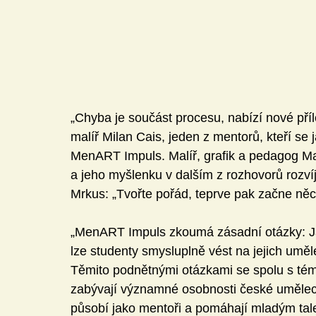
„Chyba je součást procesu, nabízí nové příle
malíř Milan Cais, jeden z mentorů, kteří se 
MenART Impuls. Malíř, grafik a pedagog Marti
a jeho myšlenku v dalším z rozhovorů rozví
Mrkus: „Tvořte pořád, teprve pak začne něco
„MenART Impuls zkoumá zásadní otázky: Jak 
lze studenty smysluplně vést na jejich umě
Těmito podnětnými otázkami se spolu s tém
zabývají významné osobnosti české umělec
působí jako mentoři a pomáhají mladým tal