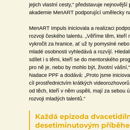
jejich vlastní cesty,“ představuje nejnovější 
akademie MenART podporující umělecky na
MenART Impuls iniciovala a realizaci podp
rozvoji českého talentu. „Věříme těm, kteří
vykročit za hranice, ať už ty pomyslné ne
mladé osobnosti vyhledává a rozvíjí. Hledali
sdílet i s těmi, kteří se do mentorského pr
pro ně je, nebo by mohlo být, životní vášní,
Nadace PPF a dodává: „Proto jsme iniciova
cíl prostřednictvím krátkých videorozhovorů
od těch, kteří v něm uspěli, mají za sebou 
rozvoji mladých talentů.“
Každá epizoda dvacetidíln
desetiminutovým příběhe