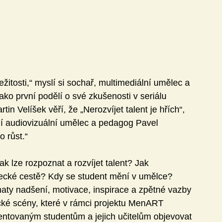
žitosti,“ myslí si sochař, multimediální umělec a 
jako první podělí o své zkušenosti v seriálu 
n Velíšek věří, že „Nerozvíjet talent je hřích“, 
jí audiovizuální umělec a pedagog Pavel 
 růst.“
lze rozpoznat a rozvíjet talent? Jak 
lecké cestě? Kdy se student mění v umělce? 
aty nadšení, motivace, inspirace a zpětné vazby 
ké scény, které v rámci projektu MenART 
entovaným studentům a jejich učitelům objevovat 