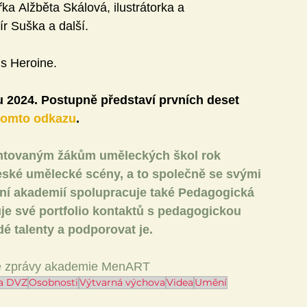
řka Alžběta Skálová, ilustrátorka a 
r Suška a další.
s Heroine.
 2024. Postupně představí prvních deset 
tomto odkazu
.
ntovaným žákům uměleckých škol rok 
ské umělecké scény, a to společně se svými 
žní akademií spolupracuje také Pedagogická 
řuje své portfolio kontaktů s pedagogickou 
dé talenty a podporovat je.
vé zprávy akademie MenART
a DVZ
Osobnosti
Výtvarná výchova
Videa
Umění