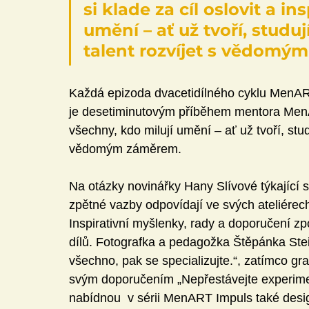
si klade za cíl oslovit a i
umění – ať už tvoří, studují
talent rozvíjet s vědomý
Každá epizoda dvacetidílného cyklu MenART
je desetiminutovým příběhem mentora MenARTu
všechny, kdo milují umění – ať už tvoří, studu
vědomým záměrem.
Na otázky novinářky Hany Slívové týkající se
zpětné vazby odpovídají ve svých ateliére
Inspirativní myšlenky, rady a doporučení zp
dílů. Fotografka a pedagožka Štěpánka Stei
všechno, pak se specializujte.“, zatímco gr
svým doporučením „Nepřestávejte experime
nabídnou  v sérii MenART Impuls také desi