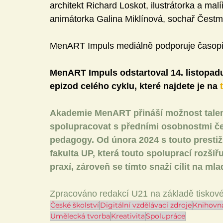
architekt Richard Loskot, ilustrátorka a malí
animátorka Galina Miklínová, sochař Čestmí
MenART Impuls mediálně podporuje časopi
MenART Impuls odstartoval 14. listopadu
epizod celého cyklu, které najdete je 
na
Akademie MenART přináší možnost tale
spolupracovat s předními osobnostmi če
pedagogy. Od února 2024 s touto presti
fakulta UP, která touto spoluprací rozši
praxí, zároveň se tímto snaží cílit na mla
Zpracováno redakcí U21 na základě tisko
České školství
Digitální vzdělávací zdroje
Knihovn
Umělecká tvorba
Kreativita
Spolupráce