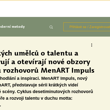
TÉMATA
KNIHOVNA ZDROJŮ
BLOGY
OČIMA STUD
Přihlásit se / Zaregistrova
derní metody
kluze
ých umělců o talentu a
rují a otevírají nové obzory
Aktuálně
Výzkumy
álu rozhovorů MenART Impuls
dhodlání a inspiraci. MenART Impuls, nový 
ART, představuje sérii krátkých videí 
 scény. Cyklus desetiminutových rozhovorů 
ře a rozvoji talentu v duchu motta: 
.
udentů