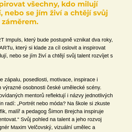
nspirovat všechny, kdo milují 
, nebo se jím živí a chtějí svůj 
m záměrem.
 Impuls, který bude postupně vznikat dva roky, 
, který si klade za cíl oslovit a inspirovat 
jí, nebo se jím živí a chtějí svůj talent rozvíjet s 
 zápalu, posedlosti, motivace, inspirace i 
ch výrazné osobnosti české umělecké scény. 
ovídaných mentorů reflektují i názvy jednotlivých 
n radí: „Portrét nebo móda? Na škole si zkuste 
afik, malíř a pedagog Šimon Brejcha inspiruje 
ntovat.“
Svůj pohled na talent a jeho rozvoj 
gnér Maxim Velčovský, vizuální umělec a 