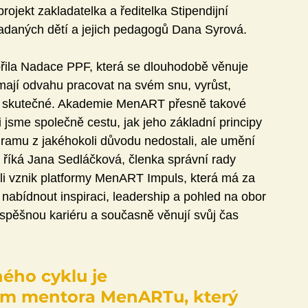
projekt zakladatelka a ředitelka Stipendijní 
daných dětí a jejich pedagogů Dana Syrová.
ořila Nadace PPF, která se dlouhodobě věnuje 
 mají odvahu pracovat na svém snu, vyrůst, 
bo skutečné. Akademie MenART přesně takové 
 jsme společně cestu, jak jeho základní principy 
ogramu z jakéhokoli důvodu nedostali, ale umění 
“ říká Jana Sedláčková, členka správní rady 
li vznik platformy MenART Impuls, která má za 
 nabídnout inspiraci, leadership a pohled na obor 
úspěšnou kariéru a současně věnují svůj čas 
ého cyklu je 
m mentora MenARTu, který 