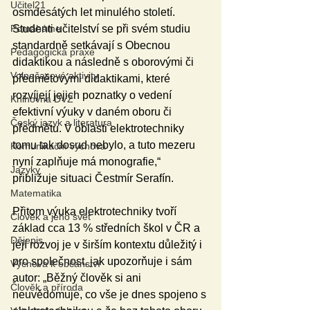
Učitel21
osmdesátých let minulého století. 
Pomáháme
Studenti učitelství se při svém studiu 
standardně setkávají s Obecnou 
Pedagogická praxe
didaktikou a následně s oborovými či 
Volnočasové aktivity
předmětovými didaktikami, které 
rozvíjejí jejich poznatky o vedení 
Knihovna DVZ
efektivní výuky v daném oboru či 
Český jazyk a literatura
předmětu. V oblasti elektrotechniky 
tomu tak dosud nebylo, a tuto mezeru 
Komunikační výchova
nyní zaplňuje má monografie,“ 
Jazyky
přibližuje situaci Čestmír Serafín. 
Matematika
Přitom výuka elektrotechniky tvoří 
Člověk a jeho svět
základ cca 13 % středních škol v ČR a 
Dějepis
její rozvoj je v širším kontextu důležitý i 
pro společnost, jak upozorňuje i sám 
Výchova k občanství
autor: „Běžný člověk si ani 
Člověk a příroda
neuvědomuje, co vše je dnes spojeno s 