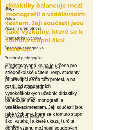
didaktiky balancuje mezi 
Blogy
monografií a vzdělávacím 
Videa
textem. Její součástí jsou 
Vizuální gramotnost
také výzkumy, které se k 
Dramatická výchova
tomuto stupni škol 
Speciální pedagogika
vztahují.
Primární pedagogika
Představovaná kniha je určena pro 
Technická a praktická výchova
středoškolské učitele, resp. studenty 
Pedagogika - vychovatelství
připravující se na tuto profesi, a na 
rozdíl od standardních 
Celoživotní vzdělávání
vysokoškolských učebnic didaktiky 
Tělesná výchova
balancuje mezi monografií a 
Finanční gramotnost
vzdělávacím textem. Její součástí jsou 
také výzkumy, které se k tomuto stupni 
Absolventské příběhy
škol vztahují a které ukazují určité 
Ukrajina
oblasti vztahu možností soudobých 