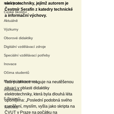
elektrotechniky, jejímž autorem je 
Naše praxe
Čestmír Serafín z katedry technické 
České školství
a informační výchovy. 
Aktuálně
Výzkumy
Oborové didaktiky
Digitální vzdělávací zdroje
Speciální vzdělávací potřeby
Inovace
Očima studentů
Mediální gramotnost
Tato publikace reaguje na neutěšenou 
situaci v oblasti didaktiky 
Informatika
elektrotechniky, která byla dlouhá léta 
E-Bezpečí
opomíjena: „Poslední podobná svého 
zaměření, myslím, vyšla jako skripta na 
Technika
ČVUT v Praze na počátku na 