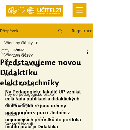
Registrace
Příspěvek
Všechny články
Učitel21
Všechny články
18. 9. 2023
Představujeme novou
Digitální technologie
Didaktiku
Témata
elektrotechniky
Moderní metody
Na Pedagogické fakultě UP vzniká 
Tipy do pedagogické praxe
celá řada publikací a didaktických 
Studenti blogují
materiálů, které jsou určeny 
pedagogům v praxi. Jedním z 
Inkluze
nejnovějších přírůstků do portfolia 
Senátoři blogují
těchto prací je Didaktika 