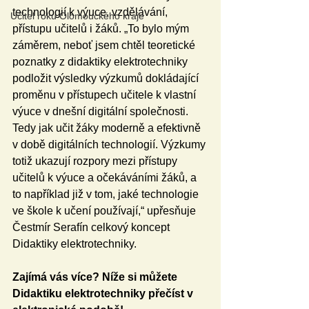
technologií k výuce, vzdělávání, 
Učitel roku Olomouckého kraje
přístupu učitelů i žáků. „To bylo mým 
záměrem, neboť jsem chtěl teoretické 
poznatky z didaktiky elektrotechniky 
podložit výsledky výzkumů dokládající 
proměnu v přístupech učitele k vlastní 
výuce v dnešní digitální společnosti. 
Tedy jak učit žáky moderně a efektivně 
v době digitálních technologií. Výzkumy 
totiž ukazují rozpory mezi přístupy 
učitelů k výuce a očekáváními žáků, a 
to například již v tom, jaké technologie 
ve škole k učení používají,“ upřesňuje 
Čestmír Serafín celkový koncept 
Didaktiky elektrotechniky.  
Zajímá vás více? Níže si můžete 
Didaktiku elektrotechniky přečíst v 