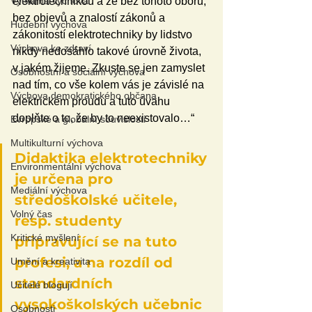
Výtvarná výchova
elektrotechnikou a že bez tohoto oboru, 
bez objevů a znalostí zákonů a 
Hudební výchova
zákonitostí elektrotechniky by lidstvo 
Výchova ke zdraví
nikdy nedosáhlo takové úrovně života, 
v jakém žijeme. Zkuste se jen zamyslet 
Osobnostní a sociální výchova
nad tím, co vše kolem vás je závislé na 
Výchova demokratického občana
elektrickém proudu a tuto úvahu 
doplňte o to, že by to neexistovalo…“
Evropské a globální souvislosti
Multikulturní výchova
Didaktika elektrotechniky 
Environmentální výchova
je určena pro 
Mediální výchova
středoškolské učitele, 
Volný čas
resp. studenty 
Kritické myšlení
připravující se na tuto 
profesi, a na rozdíl od 
Umění a kreativita
standardních 
Učitelé blogují
vysokoškolských učebnic 
Osobnosti