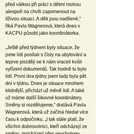
před válkou při práci s dětmi mohou 
alespoň na chvíli zapomenout na 
tíživou situaci. A děti jsou nadšené,“ 
říká Pavla Wagnerová, která dnes v 
KACPU působí jako koordinátorka.
„Ještě před týdnem byly situace, že 
jsme lidi posílali s čísly na ubytování a 
teprve později se k nám vraceli kvůli 
vyřízení dokumentů. Tak hodně tu bylo 
lidí. První dva týdny jsem tady byla pět 
dní v týdnu. Dnes je situace mnohem 
klidnější, přichází už méně lidí. A také 
už máme další šikovné koordinátory. 
Směny si rozdělujeme,“ dodává Pavla 
Wagnerová, která už začíná hledat více 
času k odpočinku. „I tak stále platí, že 
všichni dobrovolnici, kteří odcházejí ze 
směny, procházejí přes psychology. 