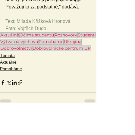
Považuji to za podstatné,“ dodává.
Text: Milada Křížková Hronová
Foto: Vojtěch Duda
Aktuálně
Očima studentů
Rozhovory
Studenti
Výtvarná výchova
Pomáháme
Ukrajina
Dobrovolnictví
Dobrovolnické centrum UP
Témata
Aktuálně
Pomáháme
Zobrazit vše
Související příspěvky