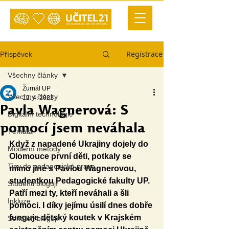
Registrace
Příspěvek
Všechny články
Žurnál UP
Všechny články
12. 4. 2022
Pavla Wagnerová: S
Digitální technologie
pomocí jsem neváhala
Témata
Když z napadené Ukrajiny dojely do 
Moderní metody
Olomouce první děti, potkaly se 
Tipy do pedagogické praxe
mimo jiné s Pavlou Wagnerovou, 
studentkou Pedagogické fakulty UP. 
Studenti blogují
Patří mezi ty, kteří neváhali a šli 
Inkluze
pomoci. I díky jejímu úsilí dnes dobře 
funguje dětský koutek v Krajském 
Senátoři blogují