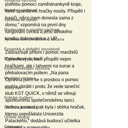
Výtvarná výchova
potřebu pomoci zaměstnankyně kraje, 
Hudební výchova
které spontánně hračky nosily. Přispěli i 
hasiči, něco jsem donesla sama z 
Výchova ke zdraví
domu,“ vzpomíná na první dny 
Osobnostní a sociální výchova
fungování centra a jeho dětského 
koutku dobrovolnice z UP.
Výchova demokratického občana
Evropské a globální souvislosti
Zdůrazňuje přitom i pomoc manželů 
Multikulturní výchova
Opravilových, kteří přispěli nejen 
hračkami, ale i lahvemi na sunar a 
Environmentální výchova
přebalovacím pultem. „Na pana 
Mediální výchova
Opravila jsem se s prosbou o pomoc 
mohla obrátit i proto, že vede taneční 
Volný čas
klub KST QUICK, v němž se věnuji 
Kritické myšlení
sportovnímu společenskému tanci. 
Velkou pomocí pak byla i sbírka hraček, 
Umění a kreativita
kterou uspořádala Univerzita 
Učitelé blogují
Palackého,“ dodává budoucí učitelka 
Osobnosti
výtvarky a matematiky.