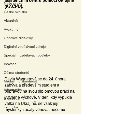
asistenčním centru pomoci Ukrajině 
Naše praxe
(KACPU).
České školství
Aktuálně
Výzkumy
Oborové didaktiky
Digitální vzdělávací zdroje
Speciální vzdělávací potřeby
Inovace
Očima studentů
Pavla Wagnerová se do 24. února 
Mediální gramotnost
zabývala především studiem a 
Informatika
přípravou na svou diplomovou práci na 
výtvarné výchově. V den, kdy vypukla 
E-Bezpečí
válka na Ukrajině, se však její 
Technika
myšlenky začaly věnovat něčemu 