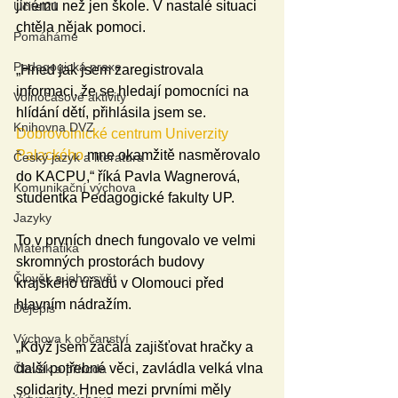
jinému než jen škole. V nastalé situaci 
Učitel21
chtěla nějak pomoci.
Pomáháme
Pedagogická praxe
„Hned jak jsem zaregistrovala 
informaci, že se hledají pomocníci na 
Volnočasové aktivity
hlídání dětí, přihlásila jsem se. 
Knihovna DVZ
Dobrovolnické centrum Univerzity 
Palackého
 mne okamžitě nasměrovalo 
Český jazyk a literatura
do KACPU,“ říká Pavla Wagnerová, 
Komunikační výchova
studentka Pedagogické fakulty UP.
Jazyky
To v prvních dnech fungovalo ve velmi 
Matematika
skromných prostorách budovy 
Člověk a jeho svět
krajského úřadu v Olomouci před 
hlavním nádražím.
Dějepis
Výchova k občanství
„Když jsem začala zajišťovat hračky a 
další potřebné věci, zavládla velká vlna 
Člověk a příroda
solidarity. Hned mezi prvními měly 