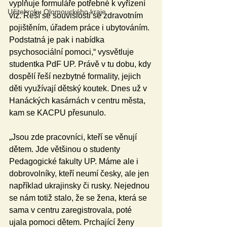
vyplňuje formuláře potřebné k vyřízení 
Učitel roku Olomouckého kraje
víz. Řeší se souvislosti se zdravotním 
pojištěním, úřadem práce i ubytováním. 
Podstatná je pak i nabídka 
psychosociální pomoci,“ vysvětluje 
studentka PdF UP. Právě v tu dobu, kdy 
dospělí řeší nezbytné formality, jejich 
děti využívají dětský koutek. Dnes už v 
Hanáckých kasárnách v centru města, 
kam se KACPU přesunulo.  
„Jsou zde pracovníci, kteří se věnují 
dětem. Jde většinou o studenty 
Pedagogické fakulty UP. Máme ale i 
dobrovolníky, kteří neumí česky, ale jen 
například ukrajinsky či rusky. Nejednou 
se nám totiž stalo, že se žena, která se 
sama v centru zaregistrovala, poté 
ujala pomoci dětem. Prchající ženy 