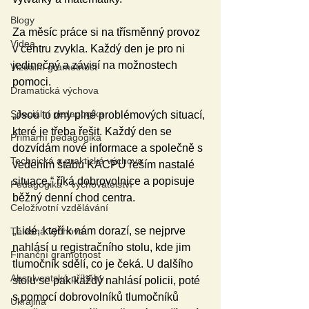
Blogy
Za měsíc práce si na třísměnný provoz 
Videa
v centru zvykla. Každý den je pro ni 
jedinečný a závisí na možnostech 
Vizuální gramotnost
pomoci.
Dramatická výchova
Speciální pedagogika
„Jsou to dny plné problémových situací, 
které je třeba řešit. Každý den se 
Primární pedagogika
dozvídám nové informace a společně s 
Technická a praktická výchova
vedením štábu KACPU řeším nastalé 
situace,“ říká dobrovolnice a popisuje 
Pedagogika - vychovatelství
běžný denní chod centra.
Celoživotní vzdělávání
„Lidé, kteří k nám dorazí, se nejprve 
Tělesná výchova
nahlásí u registračního stolu, kde jim 
Finanční gramotnost
tlumočník sdělí, co je čeká. U dalšího 
Absolventské příběhy
stolu se pak každý nahlásí policii, poté 
s pomocí dobrovolníků tlumočníků 
Ukrajina