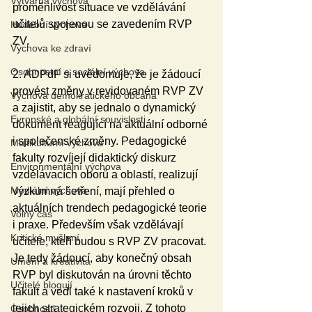
Výtvarná výchova
proměnlivost situace ve vzdělávání 
učitelů spojenou se zavedením RVP 
Hudební výchova
ZV.
Výchova ke zdraví
Osobnostní a sociální výchova
2. ADPdF si uvědomuje, že je žádoucí 
provést změny v revidovaném RVP ZV 
Výchova demokratického občana
a zajistit, aby se jednalo o dynamický 
Evropské a globální souvislosti
dokument reagující na aktuální odborné 
i společenské změny. Pedagogické 
Multikulturní výchova
fakulty rozvíjejí didaktický diskurz 
Environmentální výchova
vzdělávacích oborů a oblastí, realizují 
Mediální výchova
výzkumná šetření, mají přehled o 
aktuálních trendech pedagogické teorie 
Volný čas
i praxe. Především však vzdělávají 
Kritické myšlení
učitele, kteří budou s RVP ZV pracovat. 
Je tedy žádoucí, aby konečný obsah 
Umění a kreativita
RVP byl diskutován na úrovni těchto 
Učitelé blogují
fakult a vedl také k nastavení kroků v 
jejich strategickém rozvoji. Z tohoto 
Osobnosti