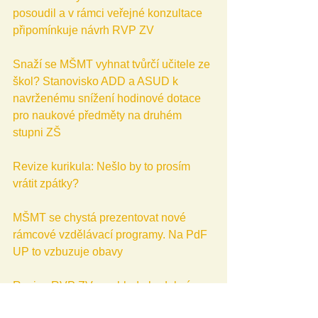
posoudil a v rámci veřejné konzultace 
připomínkuje návrh RVP ZV
Snaží se MŠMT vyhnat tvůrčí učitele ze 
škol? Stanovisko ADD a ASUD k 
navrženému snížení hodinové dotace 
pro naukové předměty na druhém 
stupni ZŠ
Revize kurikula: Nešlo by to prosím 
vrátit zpátky?
MŠMT se chystá prezentovat nové 
rámcové vzdělávací programy. Na PdF 
UP to vzbuzuje obavy
Revize RVP ZV z pohledu hudební 
výchovy aneb ještě větší blbost, než 