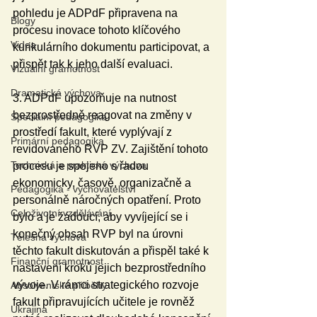
pohledu je ADPdF připravena na 
Blogy
procesu inovace tohoto klíčového 
Videa
kurikulárního dokumentu participovat, a 
přispět tak k jeho další evaluaci.
Vizuální gramotnost
Dramatická výchova
3. ADPdF upozorňuje na nutnost 
bezprostředně reagovat na změny v 
Speciální pedagogika
prostředí fakult, které vyplývají z 
Primární pedagogika
revidovaného RVP ZV. Zajištění tohoto 
Technická a praktická výchova
procesu je spojeno s řadou 
ekonomicky, časově, organizačně a 
Pedagogika - vychovatelství
personálně náročných opatření. Proto 
Celoživotní vzdělávání
bylo a je žádoucí, aby vyvíjející se i 
konečný obsah RVP byl na úrovni 
Tělesná výchova
těchto fakult diskutován a přispěl také k 
Finanční gramotnost
nastavení kroků jejich bezprostředního 
vývoje. V rámci strategického rozvoje 
Absolventské příběhy
fakult připravujících učitele je rovněž 
Ukrajina