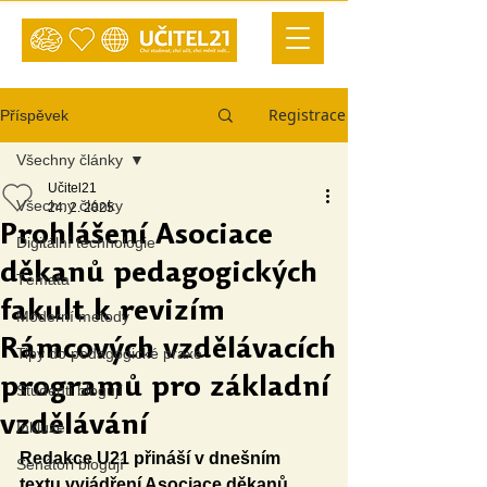
Registrace
Příspěvek
Všechny články
Učitel21
Všechny články
24. 2. 2025
Prohlášení Asociace
Digitální technologie
děkanů pedagogických
Témata
fakult k revizím
Moderní metody
Rámcových vzdělávacích
Tipy do pedagogické praxe
programů pro základní
Studenti blogují
vzdělávání
Inkluze
Redakce U21 přináší v dnešním 
Senátoři blogují
textu vyjádření Asociace děkanů 