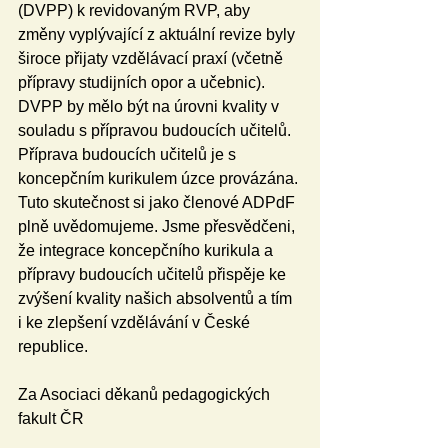
(DVPP) k revidovaným RVP, aby 
změny vyplývající z aktuální revize byly 
široce přijaty vzdělávací praxí (včetně 
přípravy studijních opor a učebnic). 
DVPP by mělo být na úrovni kvality v 
souladu s přípravou budoucích učitelů. 
Příprava budoucích učitelů je s 
koncepčním kurikulem úzce provázána. 
Tuto skutečnost si jako členové ADPdF 
plně uvědomujeme. Jsme přesvědčeni, 
že integrace koncepčního kurikula a 
přípravy budoucích učitelů přispěje ke 
zvýšení kvality našich absolventů a tím 
i ke zlepšení vzdělávání v České 
republice.
Za Asociaci děkanů pedagogických 
fakult ČR