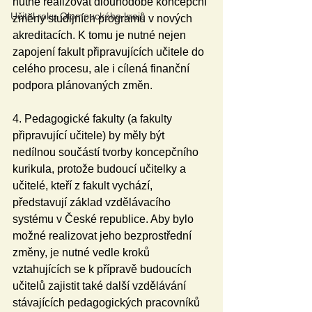
nutné realizovat dlouhodobé koncepční 
Učitel roku Olomouckého kraje
změny studijních programů v nových 
akreditacích. K tomu je nutné nejen 
zapojení fakult připravujících učitele do 
celého procesu, ale i cílená finanční 
podpora plánovaných změn.
4. Pedagogické fakulty (a fakulty 
připravující učitele) by měly být 
nedílnou součástí tvorby koncepčního 
kurikula, protože budoucí učitelky a 
učitelé, kteří z fakult vychází, 
představují základ vzdělávacího 
systému v České republice. Aby bylo 
možné realizovat jeho bezprostřední 
změny, je nutné vedle kroků 
vztahujících se k přípravě budoucích 
učitelů zajistit také další vzdělávání 
stávajících pedagogických pracovníků 