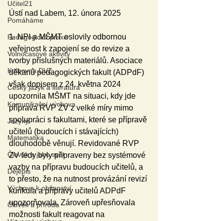
Učitel21
Ústí nad Labem, 12. února 2025
Pomáháme
1. NPI a MŠMT oslovily odbornou 
Pedagogická praxe
veřejnost k zapojení se do revize a 
Volnočasové aktivity
tvorby příslušných materiálů. Asociace 
Knihovna DVZ
děkanů pedagogických fakult (ADPdF) 
však dopisem z 24. května 2024 
Český jazyk a literatura
upozornila MŠMT na situaci, kdy jde 
Komunikační výchova
příprava RVP ZV z velké míry mimo 
spolupráci s fakultami, které se přípravě 
Jazyky
učitelů (budoucích i stávajících) 
Matematika
dlouhodobě věnují. Revidované RVP 
Člověk a jeho svět
ZV tedy byly připraveny bez systémové 
vazby na přípravu budoucích učitelů, a 
Dějepis
to přesto, že na nutnost provázání revizí 
Výchova k občanství
kurikula a přípravy učitelů ADPdF 
upozorňovala. Zároveň upřesňovala 
Člověk a příroda
možnosti fakult reagovat na 