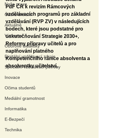
Naše praxe
PdF ČR k revizím Rámcových 
vzdělávacích programů pro základní 
České školství
vzdělávání (RVP ZV) v následujících 
Aktuálně
bodech, které jsou podstatné pro 
Výzkumy
uskutečňování Strategie 2030+, 
Reformy přípravy učitelů a pro 
Oborové didaktiky
naplňování platného 
Digitální vzdělávací zdroje
Kompetenčního rámce absolventa a 
absolventky učitelství.
Speciální vzdělávací potřeby
Inovace
Očima studentů
Mediální gramotnost
Informatika
E-Bezpečí
Technika