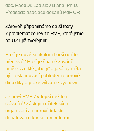
doc. PaedDr. Ladislav Bláha, Ph.D.
Předseda asociace děkanů PdF ČR
Zároveň připomínáme další texty 
k problematice revize RVP, které jsme 
na U21 již zveřejnili:
Proč je nové kurikulum horší než to 
předešlé? Proč je špatně zavádět 
uměle vzniklé „obory“ a jaká by měla 
být cesta inovací pohledem oborové 
didaktiky a praxe výtvarné výchovy
Je nový RVP ZV lepší než ten 
stávající? Zástupci učitelských 
organizací a oboroví didaktici 
debatovali o kurikulární reformě