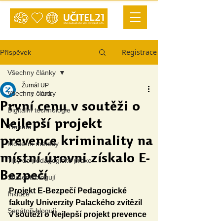
Registrace
Příspěvek
Všechny články
Žurnál UP
Všechny články
1. 11. 2023
První cenu v soutěži o
Digitální technologie
Nejlepší projekt
Témata
prevence kriminality na
Moderní metody
místní úrovni získalo E-
Tipy do pedagogické praxe
Bezpečí
Studenti blogují
Projekt E-Bezpečí Pedagogické 
Inkluze
fakulty Univerzity Palackého zvítězil 
Senátoři blogují
v soutěži o Nejlepší projekt prevence 