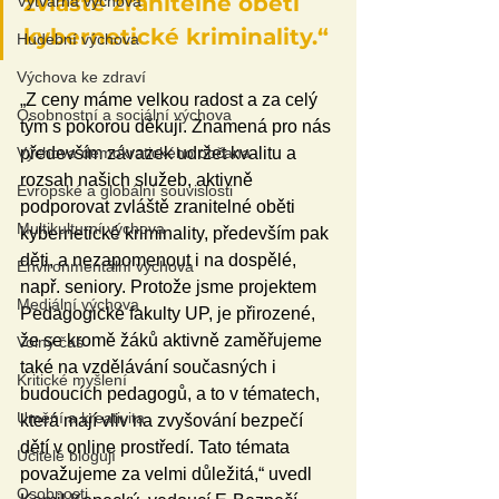
zvláště zranitelné oběti 
Výtvarná výchova
kybernetické kriminality.“
Hudební výchova
Výchova ke zdraví
„Z ceny máme velkou radost a za celý 
Osobnostní a sociální výchova
tým s pokorou děkuji. Znamená pro nás 
Výchova demokratického občana
především závazek udržet kvalitu a 
rozsah našich služeb, aktivně 
Evropské a globální souvislosti
podporovat zvláště zranitelné oběti 
Multikulturní výchova
kybernetické kriminality, především pak 
děti, a nezapomenout i na dospělé, 
Environmentální výchova
např. seniory. Protože jsme projektem 
Mediální výchova
Pedagogické fakulty UP, je přirozené, 
že se kromě žáků aktivně zaměřujeme 
Volný čas
také na vzdělávání současných i 
Kritické myšlení
budoucích pedagogů, a to v tématech, 
Umění a kreativita
která mají vliv na zvyšování bezpečí 
dětí v online prostředí. Tato témata 
Učitelé blogují
považujeme za velmi důležitá,“ uvedl 
Osobnosti