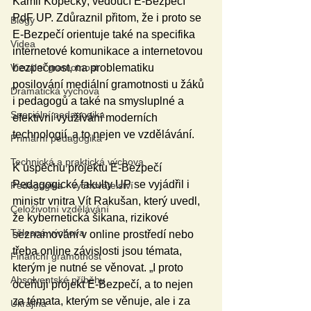
Kamil Kopecký, vedoucí E-Bezpečí 
PdF UP. Zdůraznil přitom, že i proto se 
Blogy
E-Bezpečí orientuje také na specifika 
Videa
internetové komunikace a internetovou 
Vizuální gramotnost
bezpečnost, na problematiku 
posilování mediální gramotnosti u žáků 
Dramatická výchova
i pedagogů a také na smysluplné a 
Speciální pedagogika
efektivní využívání moderních 
technologií, a to nejen ve vzdělávání.
Primární pedagogika
Technická a praktická výchova
K úspěchu projektu E-Bezpečí 
Pedagogické fakulty UP se vyjádřil i 
Pedagogika - vychovatelství
ministr vnitra Vít Rakušan, který uvedl, 
Celoživotní vzdělávání
že kybernetická šikana, rizikové 
Tělesná výchova
seznamování v online prostředí nebo 
třeba online závislosti jsou témata, 
Finanční gramotnost
kterým je nutné se věnovat. „I proto 
Absolventské příběhy
oceňuji projekt E-Bezpečí, a to nejen 
za témata, kterým se věnuje, ale i za 
Ukrajina