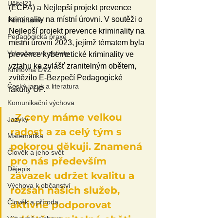
Učitel21
(ECPA) a Nejlepší projekt prevence 
kriminality na místní úrovni. V soutěži o 
Pomáháme
Nejlepší projekt prevence kriminality na 
Pedagogická praxe
místní úrovni 2023, jejímž tématem byla 
Volnočasové aktivity
prevence kybernetické kriminality ve 
vztahu ke zvlášť zranitelným obětem, 
Knihovna DVZ
zvítězilo E-Bezpečí Pedagogické 
Český jazyk a literatura
fakulty UP.
Komunikační výchova
„Z ceny máme velkou 
Jazyky
radost a za celý tým s 
Matematika
pokorou děkuji. Znamená 
Člověk a jeho svět
pro nás především 
Dějepis
závazek udržet kvalitu a 
Výchova k občanství
rozsah našich služeb, 
Člověk a příroda
aktivně podporovat 