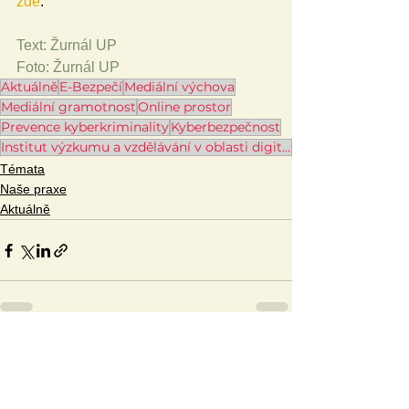
zde
.
Text: Žurnál UP
Foto: Žurnál UP
Aktuálně
E-Bezpečí
Mediální výchova
Mediální gramotnost
Online prostor
Prevence kyberkriminality
Kyberbezpečnost
Institut výzkumu a vzdělávání v oblasti digitálních technologií a kyberbezpečnosti
Témata
Naše praxe
Aktuálně
Zobrazit vše
Související příspěvky