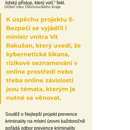
lidský přístup, který volí,“ řekl. 
Učitel roku Olomouckého kraje
K úspěchu projektu E-
Bezpečí se vyjádřil i 
ministr vnitra Vít 
Rakušan, který uvedl, že 
kybernetická šikana, 
rizikové seznamování v 
online prostředí nebo 
třeba online závislosti 
jsou témata, kterým je 
nutné se věnovat.
Soutěž o Nejlepší projekt prevence 
kriminality na místní úrovni každoročně 
pořádá odbor prevence kriminality 