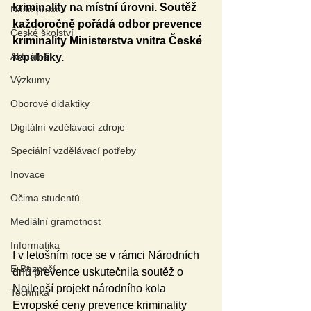
kriminality na místní úrovni. Soutěž 
Naše praxe
každoročně pořádá odbor prevence 
České školství
kriminality Ministerstva vnitra České 
Aktuálně
republiky.
Výzkumy
Oborové didaktiky
Digitální vzdělávací zdroje
Speciální vzdělávací potřeby
Inovace
Očima studentů
Mediální gramotnost
Informatika
I v letošním roce se v rámci Národních 
E-Bezpečí
dnů prevence uskutečnila soutěž o 
Nejlepší projekt národního kola 
Technika
Evropské ceny prevence kriminality 