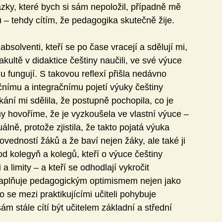
ázky, které bych si sám nepoložil, případně mě 
 – tehdy cítím, že pedagogika skutečně žije.
solventi, kteří se po čase vracejí a sdělují mi, 
fakultě v didaktice češtiny naučili, ve své výuce 
u fungují. S takovou reflexí přišla nedávno 
nímu a integračnímu pojetí výuky češtiny 
ní mi sdělila, že postupně pochopila, co je 
ny hovoříme, že je vyzkoušela ve vlastní výuce – 
álně, protože zjistila, že takto pojatá výuka 
dovedností žáků a že baví nejen žáky, ale také ji 
 kolegyň a kolegů, kteří o výuce češtiny 
 a limity – a kteří se odhodlají vykročit 
naplňuje pedagogickým optimismem nejen jako 
 se mezi praktikujícími učiteli pohybuje 
m stále cítí být učitelem základní a střední 