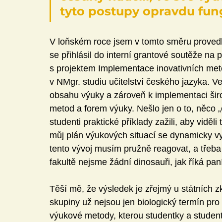
tyto postupy opravdu fung
V loňském roce jsem v tomto směru provedl 
se přihlásil do interní grantové soutěže na p
s projektem Implementace inovativních me
v NMgr. studiu učitelství českého jazyka. Ve
obsahu výuky a zároveň k implementaci širo
metod a forem výuky. Nešlo jen o to, něco „
studenti praktické příklady zažili, aby viděl
můj plán výukových situací se dynamicky vyv
tento vývoj musím pružně reagovat, a třeba 
fakultě nejsme žádní dinosauři, jak říká p
Těší mě, že výsledek je zřejmý u státních z
skupiny už nejsou jen biologický termín pr
výukové metody, kterou studentky a studenti