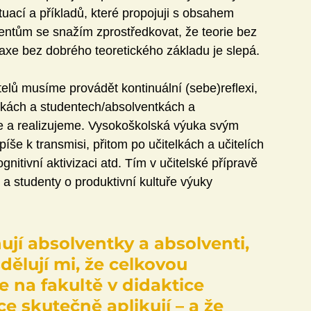
uací a příkladů, které propojuji s obsahem 
ntům se snažím zprostředkovat, že teorie bez 
raxe bez dobrého teoretického základu je slepá.
elů musíme provádět kontinuální (sebe)reflexi, 
tkách a studentech/absolventkách a 
e a realizujeme. Vysokoškolská výuka svým 
e k transmisi, přitom po učitelkách a učitelích 
itivní aktivizaci atd. Tím v učitelské přípravě 
 studenty o produktivní kultuře výuky 
jí absolventky a absolventi, 
sdělují mi, že celkovou 
se na fakultě v didaktice 
ce skutečně aplikují – a že 