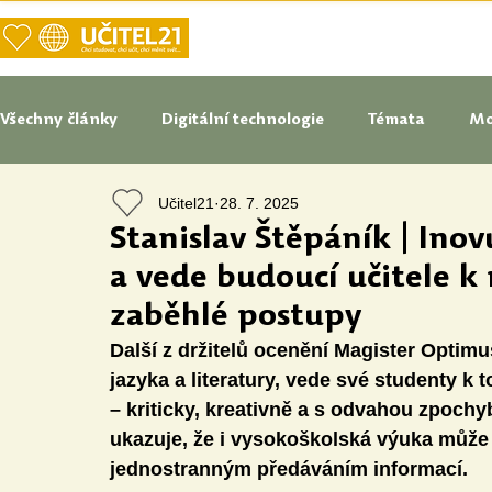
DOMŮ
NAŠE VIZE UČITELSTVÍ
Všechny články
Digitální technologie
Témata
Mo
Učitel21
28. 7. 2025
Tipy do pedagogické praxe
Studenti blogují
In
Stanislav Štěpáník | Ino
a vede budoucí učitele k 
Senátoři blogují
Naše praxe
České školství
zaběhlé postupy
Další z držitelů ocenění Magister Optimu
jazyka a literatury, vede své studenty k 
Oborové didaktiky
Digitální vzdělávací zdroje
– kriticky, kreativně a s odvahou zpoch
ukazuje, že i vysokoškolská výuka může b
jednostranným předáváním informací.
Speciální vzdělávací potřeby
Inovace
Očima st