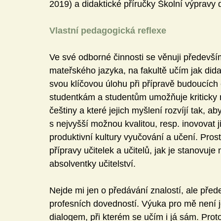
2019) a didaktické příručky Školní výpravy d
Vlastní pedagogická reflexe
Ve své odborné činnosti se věnuji především
mateřského jazyka, na fakultě učím jak didakt
svou klíčovou úlohu při přípravě budoucích č
studentkám a studentům umožňuje kriticky n
češtiny a které jejich myšlení rozvíjí tak, a
s nejvyšší možnou kvalitou, resp. inovovat 
produktivní kultury vyučování a učení. Pro
přípravy učitelek a učitelů, jak je stanovu
absolventky učitelství.
Nejde mi jen o předávání znalostí, ale pře
profesních dovedností. Výuka pro mě není 
dialogem, při kterém se učím i já sám. Proto