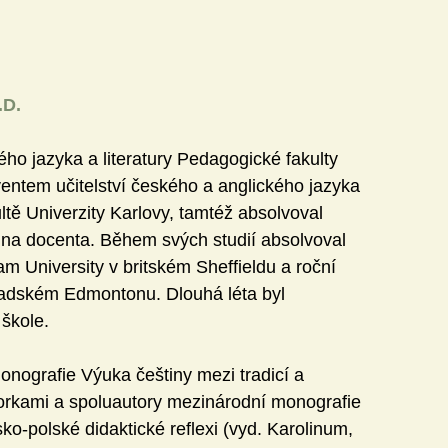
.D.
ho jazyka a literatury Pedagogické fakulty 
entem učitelství českého a anglického jazyka 
tě Univerzity Karlovy, tamtéž absolvoval 
0 na docenta. Během svých studií absolvoval 
am University v britském Sheffieldu a roční 
anadském Edmontonu. Dlouhá léta byl 
 škole.
onografie Výuka češtiny mezi tradicí a 
torkami a spoluautory mezinárodní monografie 
o-polské didaktické reflexi (vyd. Karolinum, 