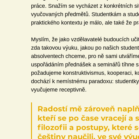
práce. Snažím se vycházet z konkrétních sit
vyučovaných předmětů. Studentkám a stude
praktického kontextu je málo, ale také že p
Myslím, že jako vzdělavatelé budoucích učit
zda takovou výuku, jakou po našich studen
absolventech chceme, pro ně sami utvářím
uspořádáním přednášek a seminářů tíhne spíš
požadujeme konstruktivismus, kooperaci, kogn
dochází k nemístnému paradoxu: studentky a
vyučujeme receptivně.
Radostí mě zároveň naplňu
kteří se po čase vracejí a 
filozofii a postupy, které 
češtiny naučili, ve své výu