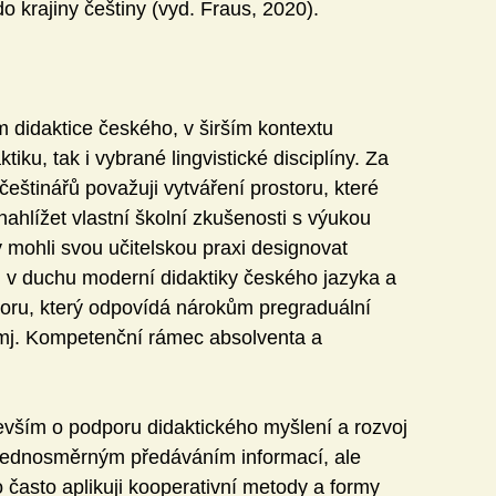
o krajiny češtiny (vyd. Fraus, 2020).
 didaktice českého, v širším kontextu 
iku, tak i vybrané lingvistické disciplíny. Za 
eštinářů považuji vytváření prostoru, které 
ahlížet vlastní školní zkušenosti s výukou 
by mohli svou učitelskou praxi designovat 
ji v duchu moderní didaktiky českého jazyka a 
storu, který odpovídá nárokům pregraduální 
je mj. Kompetenční rámec absolventa a 
devším o podporu didaktického myšlení a rozvoj 
jednosměrným předáváním informací, ale 
 často aplikuji kooperativní metody a formy 