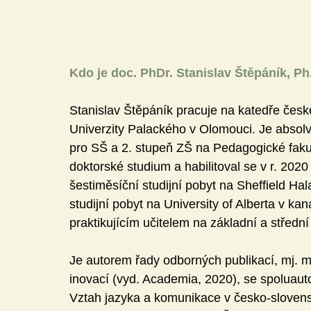
Kdo je doc. PhDr. Stanislav Štěpáník, Ph
Stanislav Štěpáník pracuje na katedře české
Univerzity Palackého v Olomouci. Je absolv
pro SŠ a 2. stupeň ZŠ na Pedagogické fakul
doktorské studium a habilitoval se v r. 202
šestiměsíční studijní pobyt na Sheffield Hal
studijní pobyt na University of Alberta v k
praktikujícím učitelem na základní a střední
Je autorem řady odborných publikací, mj. m
inovací (vyd. Academia, 2020), se spoluau
Vztah jazyka a komunikace v česko-slovensk