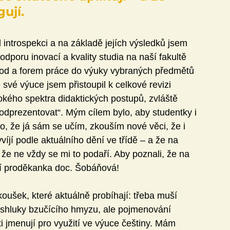
ují.
introspekci a na základě jejích výsledků jsem 
odporu inovací a kvality studia na naší fakultě 
tod a forem práce do výuky vybraných předmětů 
 své výuce jsem přistoupil k celkové revizi 
kého spektra didaktických postupů, zvláště 
odprezentovat“. Mým cílem bylo, aby studentky i 
i to, že já sám se učím, zkouším nové věci, že i 
íjí podle aktuálního dění ve třídě – a že na 
že ne vždy se mi to podaří. Aby poznali, že na 
aní proděkanka doc. Šobáňová!
koušek, které aktuálně probíhají: třeba muší 
o shluky bzučícího hmyzu, ale pojmenování 
 jmenují pro využití ve výuce češtiny. Mám 