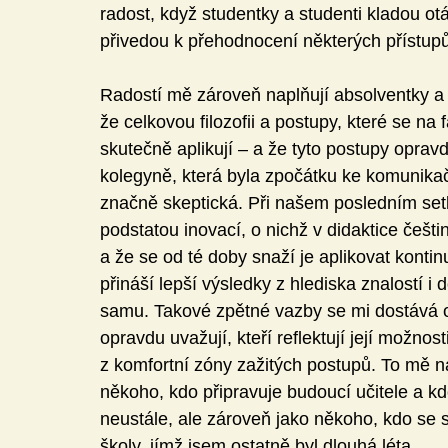
radost, když studentky a studenti kladou ot
přivedou k přehodnocení některých přístupů
Radostí mě zároveň naplňují absolventky a ab
že celkovou filozofii a postupy, které se na 
skutečně aplikují – a že tyto postupy opravd
kolegyně, která byla zpočátku ke komunikač
značně skeptická. Při našem posledním setká
podstatou inovací, o nichž v didaktice češti
a že se od té doby snaží je aplikovat kontinu
přináší lepší výsledky z hlediska znalostí i 
samu. Takové zpětné vazby se mi dostává od
opravdu uvažují, kteří reflektují její možnosti
z komfortní zóny zažitých postupů. To mě 
někoho, kdo připravuje budoucí učitele a kdo
neustále, ale zároveň jako někoho, kdo se sá
školy, jímž jsem ostatně byl dlouhá léta.