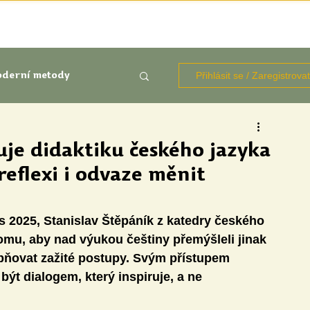
TÉMATA
KNIHOVNA ZDROJŮ
BLOGY
OČIMA STUD
Přihlásit se / Zaregistrova
derní metody
kluze
vuje didaktiku českého jazyka
reflexi i odvaze měnit
Aktuálně
Výzkumy
s 2025, Stanislav Štěpáník z katedry českého 
tomu, aby nad výukou češtiny přemýšleli jinak 
ybňovat zažité postupy. Svým přístupem 
ýt dialogem, který inspiruje, a ne 
udentů