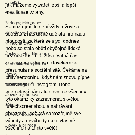
Učitel21
jak můžeme vytvářet lepší a lepší 
mezilidské vztahy.
Pomáháme
Pedagogická praxe
Samozřejmě to není vždy růžové a 
Volnočasové aktivity
spousta z nás určitě udělala hromadu 
hloupostí, za které se stydí dodnes 
Knihovna DVZ
nebo se stala obětí obyčejné lidské 
Český jazyk a literatura
nezkušenosti či drzosti. Valná část 
konverzací s druhým člověkem se 
Komunikační výchova
přesunula na sociální sítě. Čekáme na 
Jazyky
přiliv serotoninu, když nám znovu pípne 
Matematika
Messenger či Instagram. Doba 
internetová nám ale dovoluje všechny 
Člověk a jeho svět
tyto okamžiky zaznamenat skvělou 
Dějepis
funkcí screenshotu a nahrávání 
obrazovky, což má samozřejmě své 
Výchova k občanství
výhody a nevýhody (jako vlastně 
Člověk a příroda
všechno na tomto světě).