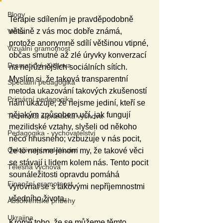
Blogy
Terapie sdílením je pravděpodobně 
většině z vás moc dobře známá, 
Videa
protože anonymně sdílí většinou vtipné, 
Vizuální gramotnost
občas smutné až zlé úryvky konverzací 
Dramatická výchova
na nejrůznějších sociálních sítích. 
Myslím si, že taková transparentní 
Speciální pedagogika
metoda ukazování takových zkušeností 
Primární pedagogika
nám ukazuje, že nejsme jediní, kteří se 
nějakým způsobem učí, jak fungují 
Technická a praktická výchova
mezilidské vztahy, slyšeli od někoho 
Pedagogika - vychovatelství
něco hnusného; vzbuzuje v nás pocit, 
Celoživotní vzdělávání
že to nejsme jenom my, že takové věci 
se stávají i lidem kolem nás. Tento pocit 
Tělesná výchova
sounáležitosti opravdu pomáhá 
Finanční gramotnost
vyrovnat se s takovými nepříjemnostmi 
všedního života.
Absolventské příběhy
Ukrajina
Kromě toho, že se můžeme těmto 