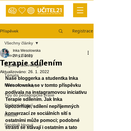
Registrace
Příspěvek
Všechny články
Inka Wesolowska
Všechny články
27. 12. 2021
Terapie sdílením
Digitální technologie
Aktualizováno:
26. 1. 2022
Témata
Naše bloggerka a studentka Inka 
Moderní metody
Wesołowska se v tomto příspěvku 
podívala na instagramovou iniciativu 
Tipy do pedagogické praxe
Terapie sdílením. Jak Inka 
Studenti blogují
upozorňuje, sdílení nepříjemných 
konverzací ze sociálních sítí s 
Inkluze
ostatními může pomoci; podobné 
Senátoři blogují
strasti se stávají i ostatním a tato 