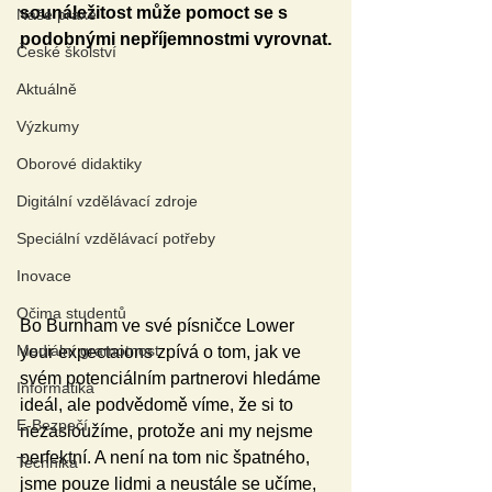
sounáležitost může pomoct se s 
Naše praxe
podobnými nepříjemnostmi vyrovnat.
České školství
Aktuálně
Výzkumy
Oborové didaktiky
Digitální vzdělávací zdroje
Speciální vzdělávací potřeby
Inovace
Očima studentů
Bo Burnham ve své písničce Lower 
Mediální gramotnost
your expectaions
zpívá o tom, jak ve 
svém potenciálním partnerovi hledáme 
Informatika
ideál, ale podvědomě víme, že si to 
E-Bezpečí
nezasloužíme, protože ani my nejsme 
perfektní. A není na tom nic špatného, 
Technika
jsme pouze lidmi a neustále se učíme, 