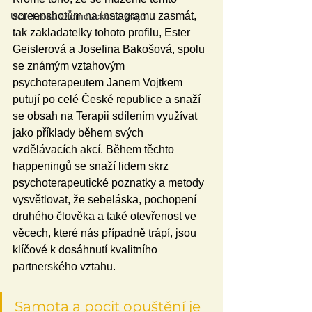
screenshotům na Instagramu zasmát, 
Učitel roku Olomouckého kraje
tak zakladatelky tohoto profilu, Ester 
Geislerová a Josefina Bakošová, spolu 
se známým vztahovým 
psychoterapeutem Janem Vojtkem 
putují po celé České republice a snaží 
se obsah na Terapii sdílením využívat 
jako příklady během svých 
vzdělávacích akcí. Během těchto 
happeningů se snaží lidem skrz 
psychoterapeutické poznatky a metody 
vysvětlovat, že sebeláska, pochopení 
druhého člověka a také otevřenost ve 
věcech, které nás případně trápí, jsou 
klíčové k dosáhnutí kvalitního 
partnerského vztahu.
Samota a pocit opuštění je 