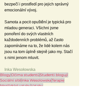
bezpečí i prostředí pro jejich správný 
emocionální vývoj.
Samota a pocit opuštění je typická pro 
mladou generaci. Všichni jsme 
ponoření do svých vlastních 
každodenních problémů, až často 
zapomínáme na to, že lidé kolem nás 
jsou na tom úplně stejně jako my. Stačí 
s nimi jenom mluvit.
Inka Wesołowska
Blogy
Očima studentů
Studenti blogují
Sociální sítě
Inka Wesolowska
Terapie
Mezilidské vztahy
Vztahy
Témata
Studenti blogují
Očima studentů