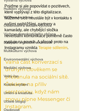
Výtvarná výchova
Pojďme si ale popovídat o pozitivech, 
Hudební výchova
které vyplývají z této digitalizace. 
Výchova ke zdraví
Můžeme sice neustále být v kontaktu s 
našimi nejbližšími, partnery a 
Osobnostní a sociální výchova
kamarády, ale chybějící složka 
Výchova demokratického občana
neverbální komunikace poměrně často 
vypluje na povrch. A přesně proto na 
Evropské a globální souvislosti
Instagramu vznikla 
Terapie sdílením
.
Multikulturní výchova
Environmentální výchova
Valná část konverzací s 
Mediální výchova
druhým člověkem se 
přesunula na sociální sítě. 
Volný čas
Čekáme na přiliv 
Kritické myšlení
serotoninu, když nám 
Umění a kreativita
znovu pípne Messenger či 
Učitelé blogují
Instagram.
Osobnosti