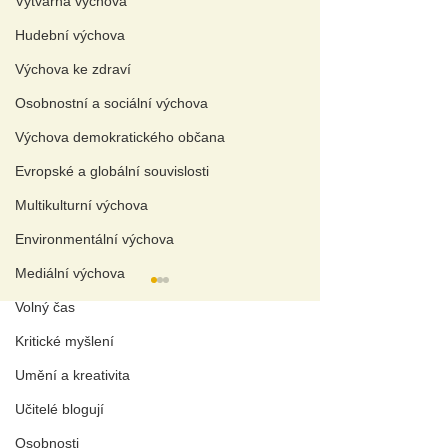
Výtvarná výchova
Hudební výchova
Výchova ke zdraví
Osobnostní a sociální výchova
Výchova demokratického občana
Evropské a globální souvislosti
Multikulturní výchova
Environmentální výchova
Mediální výchova
Volný čas
A
KTUÁLNÍ TÉMAT
A
Kritické myšlení
Umění a kreativita
Wellbeing a duševní zdraví
Aplikovaný výzkum pomáhá
Učitelé blogují
Polemika o diplomových pracích
J
ak se žije s autismem
?
Nezakazujme,
Odříkat preze
Osobnosti