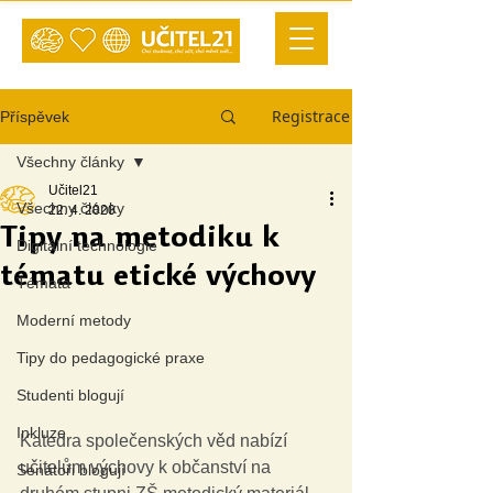
Registrace
Příspěvek
Všechny články
Učitel21
Všechny články
22. 4. 2020
Tipy na metodiku k
Digitální technologie
tématu etické výchovy
Témata
Moderní metody
Tipy do pedagogické praxe
Studenti blogují
Inkluze
Katedra společenských věd nabízí 
učitelům výchovy k občanství na 
Senátoři blogují