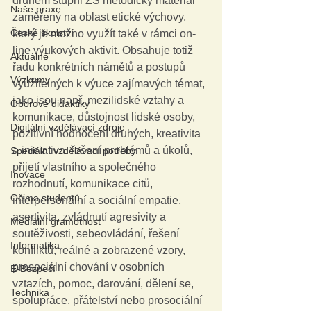
druhém stupni ZŠ metodický materiál 
Naše praxe
zaměřený na oblast etické výchovy, 
České školství
který je možno využít také v rámci on-
line výukových aktivit. Obsahuje totiž 
Aktuálně
řadu konkrétních námětů a postupů 
Výzkumy
využitelných k výuce zajímavých témat, 
jako jsou např. mezilidské vztahy a 
Oborové didaktiky
komunikace, důstojnost lidské osoby, 
Digitální vzdělávací zdroje
pozitivní hodnocení druhých, kreativita 
a iniciativa, řešení problémů a úkolů, 
Speciální vzdělávací potřeby
přijetí vlastního a společného 
Inovace
rozhodnutí, komunikace citů, 
Očima studentů
interpersonální a sociální empatie, 
asertivita, zvládnutí agresivity a 
Mediální gramotnost
soutěživosti, sebeovládání, řešení 
Informatika
konfliktů, reálné a zobrazené vzory, 
prosociální chování v osobních 
E-Bezpečí
vztazích, pomoc, darování, dělení se, 
Technika
spolupráce, přátelství nebo prosociální 