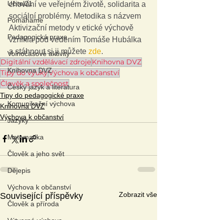
Učitel21
chování ve veřejném životě, solidarita a 
sociální problémy. Metodika s názvem 
Pomáháme
Aktivizační metody v etické výchově 
Pedagogická praxe
vznikla pod vedením Tomáše Hubálka 
a stáhnout si ji můžete 
zde
.
Volnočasové aktivity
Digitální vzdělávací zdroje
Knihovna DVZ
Knihovna DVZ
Tipy do výuky
Výchova k občanství
Člověk a společnost
Český jazyk a literatura
Tipy do pedagogické praxe
Komunikační výchova
Knihovna DVZ
Výchova k občanství
Jazyky
Matematika
Člověk a jeho svět
Dějepis
Výchova k občanství
Zobrazit vše
Související příspěvky
Člověk a příroda