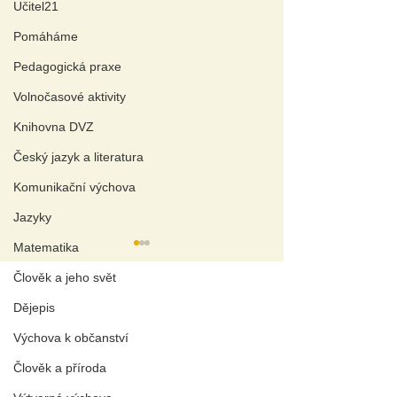
Učitel21
Pomáháme
Pedagogická praxe
Volnočasové aktivity
Knihovna DVZ
Český jazyk a literatura
Komunikační výchova
Jazyky
Matematika
Člověk a jeho svět
A
KTUÁLNÍ TÉMAT
A
Dějepis
Wellbeing a duševní zdraví
Výchova k občanství
Aplikovaný výzkum pomáhá
Polemika o diplomových pracích
Člověk a příroda
J
ak se žije s autismem
?
Nezakazujme,
Odříkat preze
P
olitika do škol patří
!