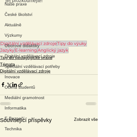
jej prozkoumejte!
Naše praxe
České školství
Aktuálně
Výzkumy
Digitální vzdělávací zdroje
Tipy do výuky
Oborové didaktiky
Jazyky
E-learning
Anglický jazyk
Digitální vzdělávací zdroje
Tipy do pedagogické praxe
Témata
Speciální vzdělávací potřeby
Digitální vzdělávací zdroje
Inovace
Očima studentů
Mediální gramotnost
Informatika
E-Bezpečí
Zobrazit vše
Související příspěvky
Technika