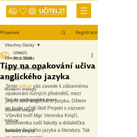
Registrace
Příspěvek
Všechny články
Učitel21
Všechny články
30. 3. 2020
Tipy na opakování učiva
Digitální technologie
anglického jazyka
Témata
Tento 
odkaz
 vás zavede k zábavnému 
Moderní metody
opakování různých předmětů, mezi 
Tipy do pedagogické praxe
jinými také anglického jazyka. Dětem 
se bude určitě líbit! Projekt s názvem 
Studenti blogují
Vševěd tvoří Mgr. Veronika Krejčí, 
Inkluze
absolventka naší fakulty a didaktička 
katedry českého jazyka a literatury. Tak 
Senátoři blogují