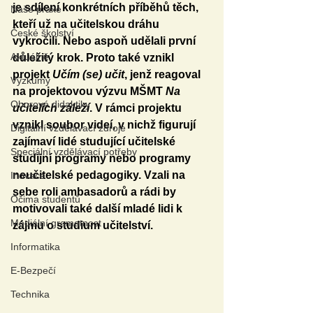
je sdílení konkrétních příběhů těch, 
Naše praxe
kteří už na učitelskou dráhu 
České školství
vykročili. Nebo aspoň udělali první 
Aktuálně
důležitý krok. Proto také vznikl 
projekt 
Učím (se) učit
, jenž reagoval 
Výzkumy
na projektovou výzvu MŠMT 
Na 
Oborové didaktiky
učitelích záleží
. V rámci projektu 
vznikl soubor videí, v nichž figurují 
Digitální vzdělávací zdroje
zajímaví lidé studující učitelské 
Speciální vzdělávací potřeby
studijní programy nebo programy 
neučitelské pedagogiky. Vzali na 
Inovace
sebe roli ambasadorů a rádi by 
Očima studentů
motivovali také další mladé lidi k 
Mediální gramotnost
zájmu o studium učitelství. 
Informatika
E-Bezpečí
Technika