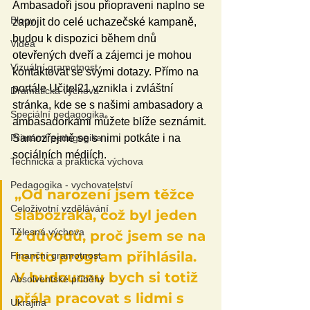
Ambasadoři jsou přiopraveni naplno se 
Blogy
zapojit do celé uchazečské kampaně, 
budou k dispozici během dnů 
Videa
otevřených dveří a zájemci je mohou 
Vizuální gramotnost
kontaktovat se svými dotazy. Přímo na 
portále Učitel21 vznikla i zvláštní 
Dramatická výchova
stránka, kde se s našimi ambasadory a 
Speciální pedagogika
ambasadorkami můžete blíže seznámit. 
Primární pedagogika
Samozřejmě se s nimi potkáte i na 
sociálních médiích.
Technická a praktická výchova
Pedagogika - vychovatelství
„Od narození jsem těžce 
Celoživotní vzdělávání
slabozraká, což byl jeden 
Tělesná výchova
z důvodů, proč jsem se na 
tento program přihlásila. 
Finanční gramotnost
V budoucnu bych si totiž 
Absolventské příběhy
přála pracovat s lidmi s 
Ukrajina