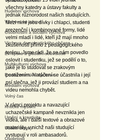
Výtvarná výchova
všechny katedry a ústavy fakulty a 
Hudební výchova
jednak různorodost našich studujících. 
Výchova ke zdraví
Mezi nimi jsou dívky i chlapci, studenti 
prezenční i kombinované formy, lidé 
Osobnostní a sociální výchova
velmi mladí i lidé, kteří již mají mnoho 
Výchova demokratického občana
zkušeností přímo z pedagogického 
terénu. Jsme rádi, že se nám povedlo 
Evropské a globální souvislosti
oslovit i studentku, jež se podělí o to, 
Multikulturní výchova
jaké je to studovat se zrakovým 
Environmentální výchova
postižením. Natáčení se účastnila i její 
psí slečna, jež ji provází studiem a na 
Mediální výchova
videu nemohla chybět. 
Volný čas
V rámci projektu a navazující 
Kritické myšlení
uchazečské kampaně nevznikla jen 
Umění a kreativita
videa, ale i další textové a obrazové 
materiály, v nichž naši studující 
Učitelé blogují
vystupují v roli ambasadorů. 
Osobnosti