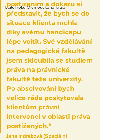
postižením a dokážu si 
Učitel roku Olomouckého kraje
představit, že bych se do 
situace klienta mohla 
díky svému handicapu 
lépe vcítit. Své vzdělávání 
na pedagogické fakultě 
jsem skloubila se studiem 
práva na právnické 
fakultě téže univerzity. 
Po absolvování bych 
velice ráda poskytovala 
klientům právní 
intervenci v oblasti práva 
postižených.“ 
Jana Indráková (Speciální 