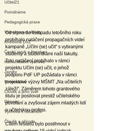
Učitel21
Pomáháme
Pedagogická praxe
Volnočasové aktivity
Od srpna do listopadu letošního roku 
probíhalo natáčení propagačních videí 
Knihovna DVZ
kampaně „Učím (se) učit“ s vybranými 
Český jazyk a literatura
studenty a studentkami naší fakulty. 
Toto natáčení probíhalo v rámci 
Komunikační výchova
projektu Učím (se) učit, o jehož 
Jazyky
podporu PdF UP požádala v rámci 
Matematika
projektové výzvy MŠMT „Na učitelích 
záleží“. Záměrem tohoto grantového 
Člověk a jeho svět
titulu je posilovat prestiž učitelského 
Dějepis
povolání a zvyšovat zájem mladých lidí 
o učitelskou profesi. 
Výchova k občanství
Člověk a příroda
Cílem řešitelů bylo postihnout v 
souboru celkem 15 videí jednak 