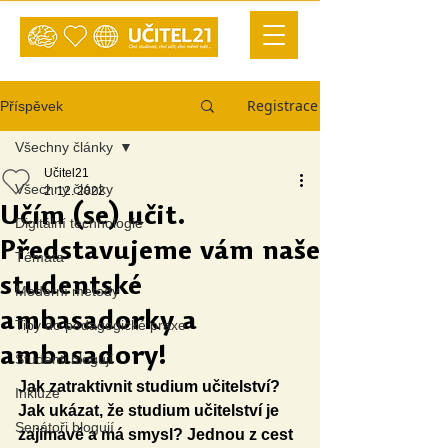
Registrace
Příspěvek
Všechny články
Učitel21
Všechny články
2. 12. 2022
Učím (se) učit.
Digitální technologie
Představujeme vám naše
Témata
studentské
Moderní metody
ambasadorky a
Tipy do pedagogické praxe
ambasadory!
Studenti blogují
Jak zatraktivnit studium učitelství? 
Inkluze
Jak ukázat, že studium učitelství je 
Senátoři blogují
zajímavé a má smysl? Jednou z cest 