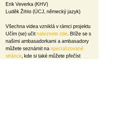
Erik Veverka (KHV)
Luděk Žihlo (ÚCJ, německý jazyk)
Všechna videa vzniklá v rámci projektu 
Učím (se) učit 
naleznete zde
. Blíže se s 
našimi ambasadorkami a ambasadory 
můžete seznámit na 
specializované 
stránce
, kde si také můžete přečíst 
jejich kompletní medailonky!
Řešitelé projektu: Petra Šobáňová a 
Jan Gregar
Videa připravilo Nakamero ve 
spolupráci s katedrami a ústavy PdF 
UP.
Text: Jan Gregar
Foto: Alžběta Gregorová
Očima studentů
Videa