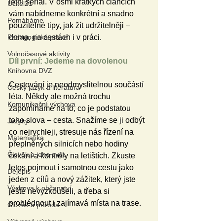
letní seriál. V osmi krátkých článcích 
Učitel21
vám nabídneme konkrétní a snadno 
Pomáháme
použitelné tipy, jak žít udržitelněji – 
Pedagogická praxe
doma, na cestách i v práci.
Volnočasové aktivity
Díl první: Jedeme na dovolenou
Knihovna DVZ
Cestování je neodmyslitelnou součástí 
Český jazyk a literatura
léta. Někdy ale možná trochu 
Komunikační výchova
zapomínáme na to, co je podstatou 
toho slova – cesta. Snažíme se ji odbýt 
Jazyky
co nejrychleji, stresuje nás řízení na 
Matematika
přeplněných silnicích nebo hodiny 
Člověk a jeho svět
čekání a kontroly na letištích. Zkuste 
letos pojmout i samotnou cestu jako 
Dějepis
jeden z cílů a nový zážitek, který jste 
Výchova k občanství
ještě nevyzkoušeli, a třeba si 
prohlédnout i zajímavá místa na trase.
Člověk a příroda