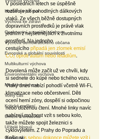
Výtvarná výchova
V posledních letech se úspěšně 
Hudební výchova
rozšiřuje síť pohodlných dálkových 
vlaků. Ze všech běžně dostupných 
Výchova ke zdraví
dopravních prostředků je právě vlak 
Osobnostní a sociální výchova
jedním z nejšetrnějších k životnímu 
prostředí. Na jednoho 
Výchova demokratického občana
cestujícího 
připadá jen zlomek emisí 
Evropské a globální souvislosti
CO₂ oproti autům nebo letadlům
.
Multikulturní výchova
Dovolená může začít už ve chvíli, kdy 
Environmentální výchova
si sednete do kupé nebo tichého vozu. 
Mediální výchova
Vlaky dnes nabízí pohodlí včetně Wi-Fi, 
klimatizace nebo občerstvení. Děti 
Volný čas
ocení herní zóny, dospělí si odpočinou 
Kritické myšlení
nebo doženou čtení. Mnohé linky navíc 
nabízejí možnost vzít s sebou kolo, 
Umění a kreativita
takže můžete spojit železnici s 
Učitelé blogují
cyklovýletem. Z Prahy do Popradu a 
Osobnosti
Košic si 
s sebou dokonce můžete vzít i 