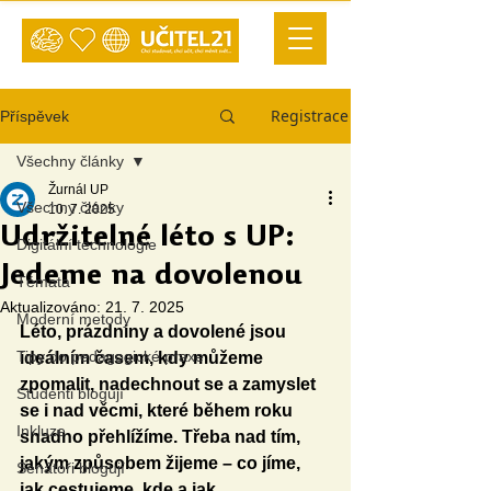
Registrace
Příspěvek
Všechny články
Žurnál UP
Všechny články
10. 7. 2025
Udržitelné léto s UP:
Digitální technologie
Jedeme na dovolenou
Témata
Aktualizováno:
21. 7. 2025
Moderní metody
Léto, prázdniny a dovolené jsou 
Tipy do pedagogické praxe
ideálním časem, kdy můžeme 
zpomalit, nadechnout se a zamyslet 
Studenti blogují
se i nad věcmi, které během roku 
Inkluze
snadno přehlížíme. Třeba nad tím, 
jakým způsobem žijeme – co jíme, 
Senátoři blogují
jak cestujeme, kde a jak 