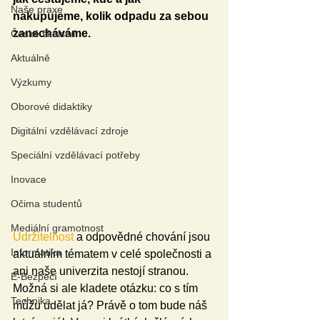
Naše praxe
nakupujeme, kolik odpadu za sebou 
zanecháváme.
České školství
Aktuálně
Výzkumy
Oborové didaktiky
Digitální vzdělávací zdroje
Speciální vzdělávací potřeby
Inovace
Očima studentů
Mediální gramotnost
Udržitelnost
 a odpovědné chování jsou 
Informatika
aktuálním tématem v celé společnosti a 
ani naše univerzita nestojí stranou. 
E-Bezpečí
Možná si ale kladete otázku: co s tím 
Technika
můžu udělat já? Právě o tom bude náš 