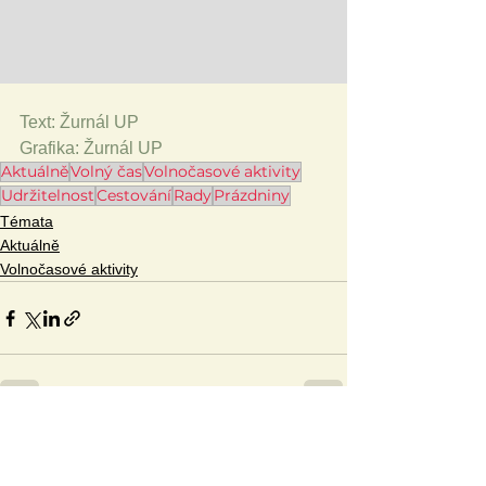
Text: Žurnál UP
Grafika: Žurnál UP
Aktuálně
Volný čas
Volnočasové aktivity
Udržitelnost
Cestování
Rady
Prázdniny
Témata
Aktuálně
Volnočasové aktivity
Zobrazit vše
Související příspěvky