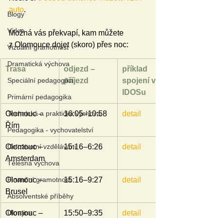
auto
.
Blogy
Videa
Možná vás překvapí, kam můžete 
z Olomouce dojet (skoro) přes noc:
Vizuální gramotnost
Dramatická výchova
Trasa
odjezd – 
příklad 
Speciální pedagogika
příjezd
spojení v 
IDOSu
Primární pedagogika
Olomouc – 
Technická a praktická výchova
16:05–10:58
detail
Řím
Pedagogika - vychovatelství
Olomouc – 
Celoživotní vzdělávání
15:16–6:26
detail
Amsterdam
Tělesná výchova
Olomouc – 
Finanční gramotnost
15:16–9:27
detail
Brusel
Absolventské příběhy
Olomouc – 
Ukrajina
15:50–9:35
detail