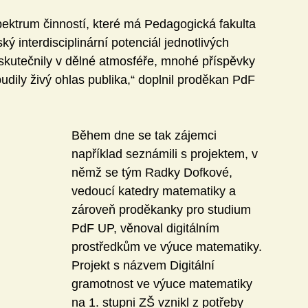
pektrum činností, které má Pedagogická fakulta 
ý interdisciplinární potenciál jednotlivých 
skutečnily v dělné atmosféře, mnohé příspěvky 
budily živý ohlas publika,“ doplnil proděkan PdF 
Během dne se tak zájemci 
například seznámili s projektem, v 
němž se tým Radky Dofkové, 
vedoucí katedry matematiky a 
zároveň proděkanky pro studium 
PdF UP, věnoval digitálním 
prostředkům ve výuce matematiky. 
Projekt s názvem Digitální 
gramotnost ve výuce matematiky 
na 1. stupni ZŠ vznikl z potřeby 