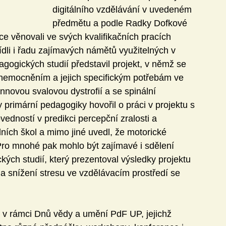
digitálního vzdělávání v uvedeném 
předmětu a podle Radky Dofkové 
ce věnovali ve svých kvalifikačních pracích 
dli i řadu zajímavých námětů využitelných v 
gogických studií představil projekt, v němž se 
onemocněním a jejich specifickým potřebám ve 
novou svalovou dystrofií a se spinální 
 primární pedagogiky hovořil o práci v projektu s 
ností v predikci percepční zralosti a 
dních škol a mimo jiné uvedl, že motorické 
Pro mnohé pak mohlo být zajímavé i sdělení 
ých studií, který prezentoval výsledky projektu 
na snížení stresu ve vzdělávacím prostředí se 
 v rámci Dnů vědy a umění PdF UP, jejichž 