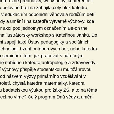
tna různé přednášky, workshopy, konference i 
polovině března zahájila celý blok katedra 
e v edukačním odpoledni věnovala rodičům dětí 
dy a umění i na katedře výtvarné výchovy, kde 
bor akcí pod jednotným označením Be-on the 
na ilustrátorský workshop s Kateřinou Janků. Do 
i zapojí také Ústav pedagogiky a sociálních 
echnologii řízení outdoorových her, nebo katedra 
á seminář o tom, jak pracovat s náročným 
ě nabídne i katedra antropologie a zdravovědy, 
 výchovy přispěje studentskou multižánrovou 
 pod názvem Výzvy primárního vzdělávání v 
toletí, chystá katedra matematiky, katedra 
u badatelskou výukou pro žáky ZŠ, a to na téma 
všechno víme? Celý program Dnů vědy a umění 