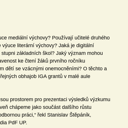
ýuce mediální výchovy? Používají učitelé druhého 
výuce literární výchovy? Jaká je digitální 
 stupni základních škol? Jaký význam mohou 
avenost ke čtení žáků prvního ročníku 
ím dětí se vzácnými onemocněními? O těchto a 
řejných obhajob IGA grantů v malé aule 
. Jsou prostorem pro prezentaci výsledků výzkumu 
ároveň chápeme jako součást dalšího růstu 
odbornou práci,“ řekl Stanislav Štěpáník, 
udia PdF UP.