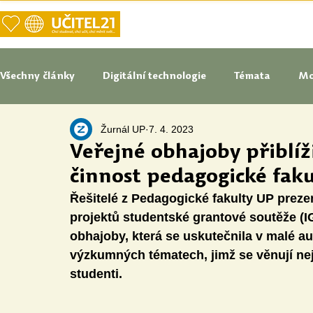
DOMŮ
NAŠE VIZE UČITELSTVÍ
Všechny články
Digitální technologie
Témata
Mo
Žurnál UP
7. 4. 2023
Tipy do pedagogické praxe
Studenti blogují
In
Veřejné obhajoby přiblí
činnost pedagogické faku
Senátoři blogují
Naše praxe
České školství
Řešitelé z Pedagogické fakulty UP prezen
projektů studentské grantové soutěže (
obhajoby, která se uskutečnila v malé aul
Oborové didaktiky
Digitální vzdělávací zdroje
výzkumných tématech, jimž se věnují neje
studenti.
Speciální vzdělávací potřeby
Inovace
Očima st