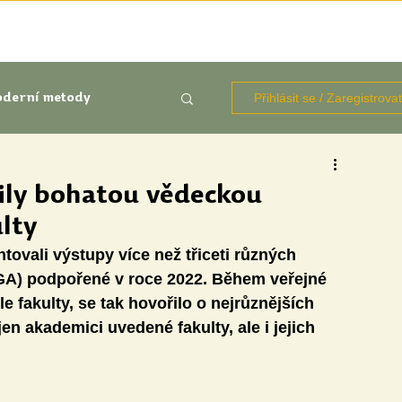
TÉMATA
KNIHOVNA ZDROJŮ
BLOGY
OČIMA STUD
Přihlásit se / Zaregistrova
derní metody
kluze
žily bohatou vědeckou
lty
Aktuálně
Výzkumy
tovali výstupy více než třiceti různých 
IGA) podpořené v roce 2022. Během veřejné 
e fakulty, se tak hovořilo o nejrůznějších 
n akademici uvedené fakulty, ale i jejich 
udentů