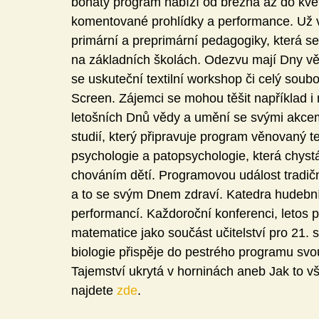
bohatý program nabízí od března až do kvě
komentované prohlídky a performance. Už v 
primární a preprimární pedagogiky, která s
na základních školách. Odezvu mají Dny vě
se uskuteční textilní workshop či celý sou
Screen. Zájemci se mohou těšit například i 
letošních Dnů vědy a umění se svými akcem
studií, který připravuje program věnovaný t
psychologie a patopsychologie, která chyst
chováním dětí. Programovou událost tradičn
a to se svým Dnem zdraví. Katedra hudební
performancí. Každoroční konferenci, letos
matematice jako součást učitelství pro 21. s
biologie přispěje do pestrého programu svo
Tajemství ukrytá v horninách aneb Jak to 
najdete 
zde
.