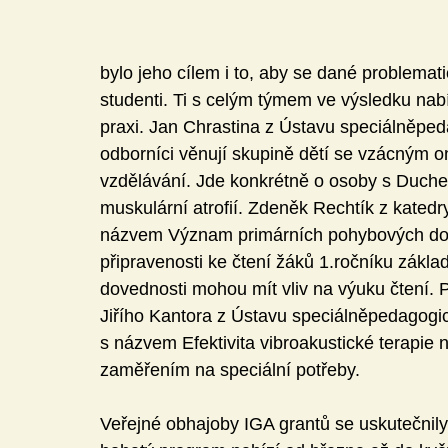
bylo jeho cílem i to, aby se dané problemati
studenti. Ti s celým týmem ve výsledku nabí
praxi. Jan Chrastina z Ústavu speciálněpeda
odborníci věnují skupině dětí se vzácným 
vzdělávání. Jde konkrétně o osoby s Duchen
muskulární atrofií. Zdeněk Rechtík z katedry
názvem Význam primárních pohybových doved
připravenosti ke čtení žáků 1.ročníku zákla
dovednosti mohou mít vliv na výuku čtení. 
Jiřího Kantora z Ústavu speciálněpedagogick
s názvem Efektivita vibroakustické terapie 
zaměřením na speciální potřeby.
Veřejné obhajoby IGA grantů se uskutečnily