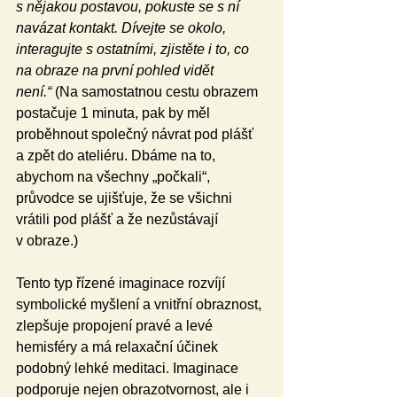
s nějakou postavou, pokuste se s ní 
navázat kontakt. Dívejte se okolo, 
interagujte s ostatními, zjistěte i to, co 
na obraze na první pohled vidět 
není.“
 (Na samostatnou cestu obrazem 
postačuje 1 minuta, pak by měl 
proběhnout společný návrat pod plášť 
a zpět do ateliéru. Dbáme na to, 
abychom na všechny „počkali“, 
průvodce se ujišťuje, že se všichni 
vrátili pod plášť a že nezůstávají 
v obraze.)
Tento typ řízené imaginace rozvíjí 
symbolické myšlení a vnitřní obraznost, 
zlepšuje propojení pravé a levé 
hemisféry a má relaxační účinek 
podobný lehké meditaci. Imaginace 
podporuje nejen obrazotvornost, ale i 