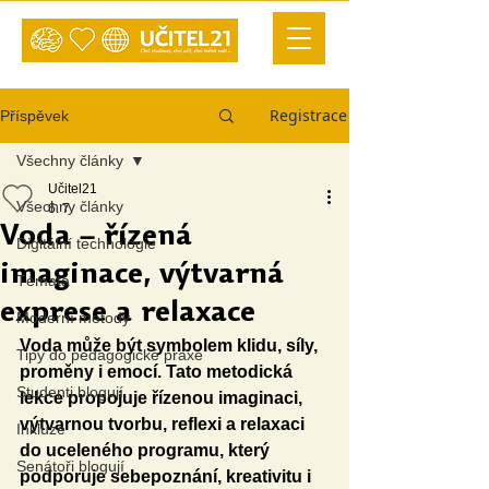
Registrace
Příspěvek
Všechny články
Učitel21
Všechny články
6. 7.
Voda – řízená
Digitální technologie
imaginace, výtvarná
Témata
exprese a relaxace
Moderní metody
Voda může být symbolem klidu, síly, 
Tipy do pedagogické praxe
proměny i emocí. Tato metodická 
Studenti blogují
lekce propojuje řízenou imaginaci, 
výtvarnou tvorbu, reflexi a relaxaci 
Inkluze
do uceleného programu, který 
Senátoři blogují
podporuje sebepoznání, kreativitu i 