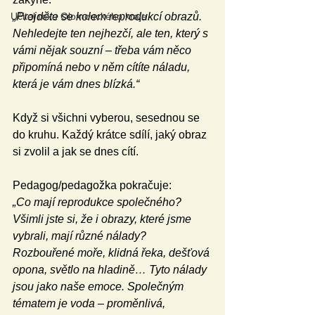
„Projděte se kolem reprodukcí obrazů. 
Učitel roku Olomouckého kraje
Nehledejte ten nejhezčí, ale ten, který s 
vámi nějak souzní – třeba vám něco 
připomíná nebo v něm cítíte náladu, 
která je vám dnes blízká.“
Když si všichni vyberou, sesednou se 
do kruhu. Každý krátce sdílí, jaký obraz 
si zvolil a jak se dnes cítí.
Pedagog/pedagožka pokračuje:
„Co mají reprodukce společného? 
Všimli jste si, že i obrazy, které jsme 
vybrali, mají různé nálady? 
Rozbouřené moře, klidná řeka, dešťová 
opona, světlo na hladině… Tyto nálady 
jsou jako naše emoce. Společným 
tématem je voda – proměnlivá, 