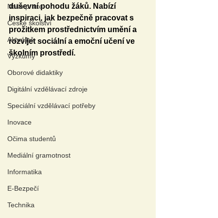
duševní pohodu žáků. Nabízí 
Naše praxe
inspiraci, jak bezpečně pracovat s 
České školství
prožitkem prostřednictvím umění a 
Aktuálně
rozvíjet sociální a emoční učení ve 
školním prostředí.
Výzkumy
Oborové didaktiky
Digitální vzdělávací zdroje
Speciální vzdělávací potřeby
Inovace
Očima studentů
Mediální gramotnost
Informatika
E-Bezpečí
Technika