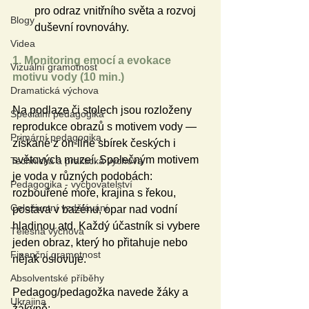
pro odraz vnitřního světa a rozvoj 
Blogy
duševní rovnováhy.
Videa
1. Monitoring emocí a evokace 
Vizuální gramotnost
motivu vody (10 min.)
Dramatická výchova
Na podlaze či stolech jsou rozloženy 
Speciální pedagogika
reprodukce obrazů s motivem vody — 
Primární pedagogika
získané z on-line sbírek českých i 
světových muzeí. Společným motivem 
Technická a praktická výchova
je voda v různých podobách: 
Pedagogika - vychovatelství
rozbouřené moře, krajina s řekou, 
Celoživotní vzdělávání
postava v bazénu, opar nad vodní 
hladinou atd. Každý účastník si vybere 
Tělesná výchova
jeden obraz, který ho přitahuje nebo 
Finanční gramotnost
nějak oslovuje.
Absolventské příběhy
Pedagog/pedagožka navede žáky a 
Ukrajina
žákyně: