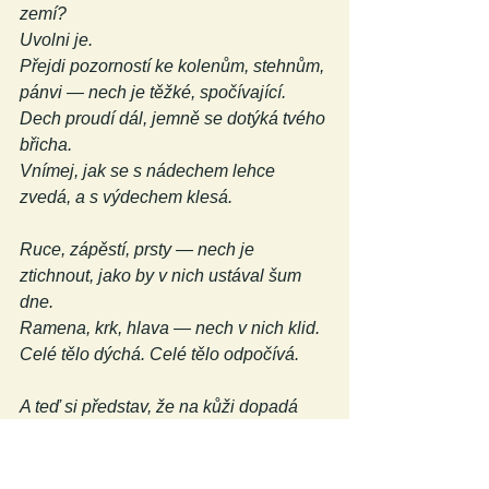
zemí?
Uvolni je.
Přejdi pozorností ke kolenům, stehnům, 
pánvi — nech je těžké, spočívající.
Dech proudí dál, jemně se dotýká tvého 
břicha.
Vnímej, jak se s nádechem lehce 
zvedá, a s výdechem klesá.
Ruce, zápěstí, prsty — nech je 
ztichnout, jako by v nich ustával šum 
dne.
Ramena, krk, hlava — nech v nich klid.
Celé tělo dýchá. Celé tělo odpočívá.
A teď si představ, že na kůži dopadá 
světlo, odrážející se od klidné vodní 
hladiny.
Nejsi v ní, ale cítíš její přítomnost — 