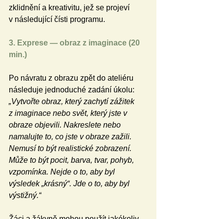
zklidnění a kreativitu, jež se projeví 
v následující čísti programu.
3. Exprese — obraz z imaginace (20 
min.)
Po návratu z obrazu zpět do ateliéru 
následuje jednoduché zadání úkolu: 
„Vytvořte obraz, který zachytí zážitek 
z imaginace nebo svět, který jste v 
obraze objevili. Nakreslete nebo 
namalujte to, co jste v obraze zažili. 
Nemusí to být realistické zobrazení. 
Může to být pocit, barva, tvar, pohyb, 
vzpomínka. Nejde o to, aby byl 
výsledek „krásný“. Jde o to, aby byl 
výstižný.“
Žáci a žákyně mohou použít jakékoliv 