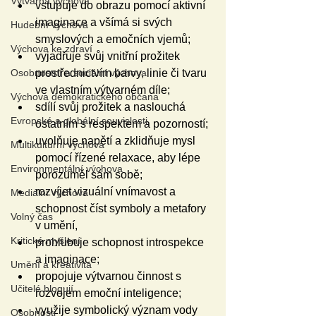
Výtvarná výchova
vstupuje do obrazu pomocí aktivní 
imaginace a všímá si svých 
Hudební výchova
smyslových a emočních vjemů;
Výchova ke zdraví
vyjadřuje svůj vnitřní prožitek 
prostřednictvím barvy, linie či tvaru 
Osobnostní a sociální výchova
ve vlastním výtvarném díle;
Výchova demokratického občana
sdílí svůj prožitek a naslouchá 
Evropské a globální souvislosti
ostatním s respektem a pozorností;
uvolňuje napětí a zklidňuje mysl 
Multikulturní výchova
pomocí řízené relaxace, aby lépe 
Environmentální výchova
porozuměl sám sobě;
rozvíjet vizuální vnímavost a 
Mediální výchova
schopnost číst symboly a metafory 
Volný čas
v umění,
Kritické myšlení
prohlubuje schopnost introspekce 
a imaginace;
Umění a kreativita
propojuje výtvarnou činnost s 
Učitelé blogují
rozvojem emoční inteligence;
využije symbolický význam vody 
Osobnosti