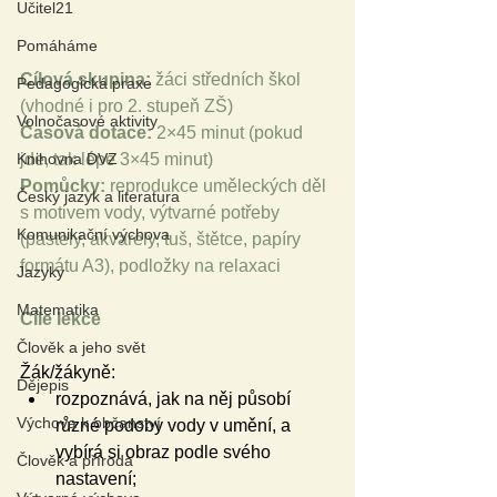
Učitel21
Pomáháme
Cílová skupina:
 žáci středních škol 
Pedagogická praxe
(vhodné i pro 2. stupeň ZŠ)
Volnočasové aktivity
Časová dotace:
 2×45 minut (pokud 
jde, tak lépe 3×45 minut)
Knihovna DVZ
Pomůcky:
 reprodukce uměleckých děl 
Český jazyk a literatura
s motivem vody, výtvarné potřeby 
Komunikační výchova
(pastely, akvarely, tuš, štětce, papíry 
formátu A3), podložky na relaxaci
Jazyky
Matematika
Cíle lekce
Člověk a jeho svět
Žák/žákyně:
Dějepis
rozpoznává, jak na něj působí 
Výchova k občanství
různé podoby vody v umění, a 
vybírá si obraz podle svého 
Člověk a příroda
nastavení;