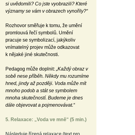
si uvědomili? Co jste vyobrazili? Které 
významy se vám v obrazech vynořily?“
Rozhovor směřuje k tomu, že umění 
promlouvá řečí symbolů. Umění 
pracuje se symbolizací, jakýkoliv 
vnímatelný projev může odkazovat 
k nějaké jiné skutečnosti.
Pedagog může doplnit: 
„Každý obraz v 
sobě nese příběh. Někdy mu rozumíme 
hned, jindy až později. Voda může mít 
mnoho podob a stát se symbolem 
mnoha skutečností. Budeme je dnes 
dále objevovat a pojmenovávat.“
5. Relaxace: „Voda ve mně“ (5 min.)
Následuje řízená relaxace (text pro 