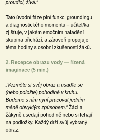
proudící, živá.“
Tato úvodní fáze plní funkci groundingu 
a diagnostického momentu – učitel/ka 
zjišťuje, v jakém emočním naladění 
skupina přichází, a zároveň propojuje 
téma hodiny s osobní zkušeností žáků.
2. Recepce obrazu vody — řízená 
imaginace (5 min.)
„Vezměte si svůj obraz a usaďte se 
(nebo položte) pohodlně v kruhu. 
Budeme s ním nyní pracovat jedním 
méně obvyklým způsobem.“ 
Žáci a 
žákyně usedají pohodlně nebo si lehají 
na podložky. Každý drží svůj vybraný 
obraz.