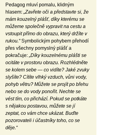
Pedagog mluví pomalu, klidným 
hlasem: 
„Zavřete oči a představte si, že 
mám kouzelný plášť, díky kterému se 
můžeme společně vypravit na cestu a 
vstoupit přímo do obrazu, který držíte v 
rukou.“ 
Symbolickým pohybem přehodí 
přes všechny pomyslný plášť a 
pokračuje:
 „Díky kouzelnému plášti se 
ocitáte v prostoru obrazu. Rozhlédněte 
se kolem sebe — co vidíte? Jaké zvuky 
slyšíte? Cítíte vlhký vzduch, vůni vody, 
pohyb větru? Můžete se projít po břehu 
nebo se do vody ponořit. Nechte se 
vést tím, co přichází. Pokud se potkáte 
s nějakou postavou, můžete se jí 
zeptat, co vám chce ukázat. Buďte 
pozorovateli i účastníky toho, co se 
děje.“