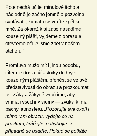
Poté nechá učitel minutové ticho a 
následně je začne jemně a pozvolna 
svolávat: „Pomalu se vraťte zpět ke 
mně. Za okamžik si zase nasadíme 
kouzelný plášť, vyjdeme z obrazu a 
otevřeme oči. A jsme zpět v našem 
ateliéru.“
Promluva může mít i jinou podobu, 
cílem je dostat účastníky do hry s 
kouzelným pláštěm, přenést se ve své 
představivosti do obrazu a prozkoumat 
jej. Žáky a žákyně vybízíme, aby 
vnímali všechny vjemy — zvuky, klima, 
pachy, atmosféru. 
„Pozorujte své okolí i 
mimo rám obrazu, vydejte se na 
průzkum, kráčejte, pohybujte se, 
případně se usaďte. Pokud se potkáte 