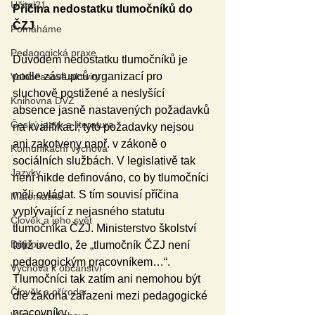
Učitel21
Příčina nedostatku tlumočníků do 
ČZJ
Pomáháme
Pedagogická praxe
Důvodem nedostatku tlumočníků je 
podle zástupců organizací pro 
Volnočasové aktivity
sluchově postižené a neslyšící 
Knihovna DVZ
absence jasně nastavených požadavků 
Český jazyk a literatura
na kvalifikaci; tyto požadavky nejsou 
ani zakotveny např. v zákoně o 
Komunikační výchova
sociálních službách. V legislativě tak 
Jazyky
není nikde definováno, co by tlumočníci 
měli ovládat. S tím souvisí příčina 
Matematika
vyplývající z nejasného statutu 
Člověk a jeho svět
tlumočníka ČZJ. Ministerstvo školství 
Dějepis
totiž uvedlo, že „tlumočník ČZJ není 
pedagogickým pracovníkem…“. 
Výchova k občanství
Tlumočníci tak zatím ani nemohou být 
Člověk a příroda
dle zákona zařazeni mezi pedagogické 
pracovníky.