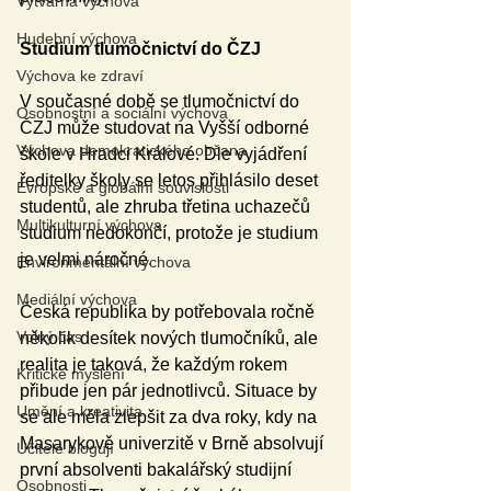
Výtvarná výchova
Hudební výchova
Studium tlumočnictví do ČZJ
Výchova ke zdraví
V současné době se tlumočnictví do 
Osobnostní a sociální výchova
ČZJ může studovat na Vyšší odborné 
Výchova demokratického občana
škole v Hradci Králové. Dle vyjádření 
ředitelky školy se letos přihlásilo deset 
Evropské a globální souvislosti
studentů, ale zhruba třetina uchazečů 
Multikulturní výchova
studium nedokončí, protože je studium 
je velmi náročné.
Environmentální výchova
Mediální výchova
Česká republika by potřebovala ročně 
Volný čas
několik desítek nových tlumočníků, ale 
realita je taková, že každým rokem 
Kritické myšlení
přibude jen pár jednotlivců. Situace by 
Umění a kreativita
se ale měla zlepšit za dva roky, kdy na 
Masarykově univerzitě v Brně absolvují 
Učitelé blogují
první absolventi bakalářský studijní 
Osobnosti