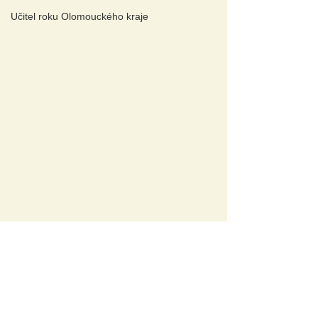
Učitel roku Olomouckého kraje
A
KTUÁLNÍ TÉMAT
A
Wellbeing a duševní zdraví
Aplikovaný výzkum pomáhá