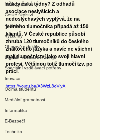
někdy čeká týdny? Z odhadů 
Naše praxe
asociace neslyšících a 
České školství
nedoslýchavých vyplývá, že na 
Aktuálně
jednoho tlumočníka připadá až 150 
klientů. V České republice působí 
Výzkumy
zhruba 120 tlumočníků do českého 
Oborové didaktiky
znakového jazyka a navíc ne všichni 
mají tlumočnictví jako svoji hlavní 
Digitální vzdělávací zdroje
profesi. Většinou totiž tlumočí tzv. po 
Speciální vzdělávací potřeby
práci.
Inovace
https://youtu.be/A3WzL8oViyA
Očima studentů
Mediální gramotnost
Informatika
E-Bezpečí
Technika