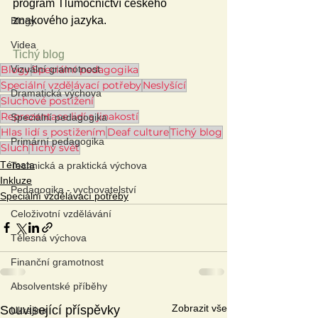
program Tlumočnictví českého 
znakového jazyka.
Blogy
Videa
Tichý blog
Blogy
Speciální pedagogika
Vizuální gramotnost
Speciální vzdělávací potřeby
Neslyšící
Dramatická výchova
Sluchové postižení
Reprezentace lidí s jinakostí
Speciální pedagogika
Hlas lidí s postižením
Deaf culture
Tichý blog
Primární pedagogika
Sluch
Tichý svět
Témata
Technická a praktická výchova
Inkluze
Pedagogika - vychovatelství
Speciální vzdělávací potřeby
Celoživotní vzdělávání
Tělesná výchova
Finanční gramotnost
Absolventské příběhy
Zobrazit vše
Související příspěvky
Ukrajina