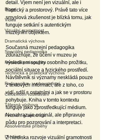
detail. Vjem není jen vizuální, ale i 
Blogy
haptický a prostorový. Právě tato více 
smyslová zkušenost je blízká tomu, jak 
Videa
funguje setkání s autentickým 
Vizuální gramotnost
muzejním objektem.
Dramatická výchova
Současná muzejní pedagogika 
Speciální pedagogika
zdůrazňuje, že učení v muzeu je 
výsledkem souhry osobního prožitku, 
Primární pedagogika
sociální situace a fyzického prostředí. 
Technická a praktická výchova
Návštěvník si významy neskládá pouze 
Pedagogika - vychovatelství
z textových informací, ale z toho, co 
vidí, sdílí s ostatními a jak se v prostoru 
Celoživotní vzdělávání
pohybuje. Kniha v tomto kontextu 
Tělesná výchova
funguje jako zprostředkující médium. 
Nenahrazuje originál, ale připravuje 
Finanční gramotnost
půdu pro pozorování a interpretaci.
Absolventské příběhy
Ukrajina
Z hlediska rozvoje vizuální gramotnosti 