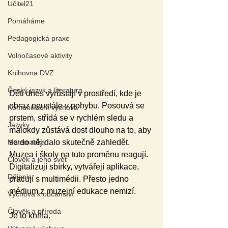
Učitel21
Pomáháme
Pedagogická praxe
Volnočasové aktivity
Knihovna DVZ
Český jazyk a literatura
Děti dnes vyrůstají v prostředí, kde je 
obraz neustále v pohybu. Posouvá se 
Komunikační výchova
prstem, střídá se v rychlém sledu a 
Jazyky
málokdy zůstává dost dlouho na to, aby 
se do něj dalo skutečně zahledět. 
Matematika
Muzea i školy na tuto proměnu reagují. 
Člověk a jeho svět
Digitalizují sbírky, vytvářejí aplikace, 
Dějepis
pracují s multimédii. Přesto jedno 
médium z muzejní edukace nemizí.
Výchova k občanství
Člověk a příroda
Je to kniha.