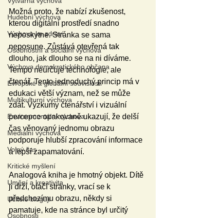
Výtvarná výchova
Možná proto, že nabízí zkušenost, 
Hudební výchova
kterou digitální prostředí snadno 
Výchova ke zdraví
neposkytne. Stránka se sama 
neposune. Zůstává otevřená tak 
Osobnostní a sociální výchova
dlouho, jak dlouho se na ni díváme. 
Výchova demokratického občana
Tempo neurčuje technologie, ale 
čtenář. Tento jednoduchý princip má v 
Evropské a globální souvislosti
edukaci větší význam, než se může 
Multikulturní výchova
zdát. Výzkumy čtenářství i vizuální 
percepce opakovaně ukazují, že delší 
Environmentální výchova
čas věnovaný jednomu obrazu 
Mediální výchova
podporuje hlubší zpracování informace 
Volný čas
a lepší zapamatování.
Kritické myšlení
Analogová kniha je hmotný objekt. Dítě 
Umění a kreativita
ji drží, otáčí stránky, vrací se k 
předchozímu obrazu, někdy si 
Učitelé blogují
pamatuje, kde na stránce byl určitý 
Osobnosti