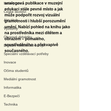
analogová publikace v muzejní 
Naše praxe
edukaci stále pevné místo a jak 
České školství
může podpořit rozvoj vizuální 
Aktuálně
gramotnosti i hlubší porozumění 
umění. Nabízí pohled na knihu jako 
Výzkumy
na prostředníka mezi dítětem a 
Oborové didaktiky
obrazem – pomalého, 
soustředěného a překvapivě 
Digitální vzdělávací zdroje
současného.
Speciální vzdělávací potřeby
Inovace
Očima studentů
Mediální gramotnost
Informatika
E-Bezpečí
Technika