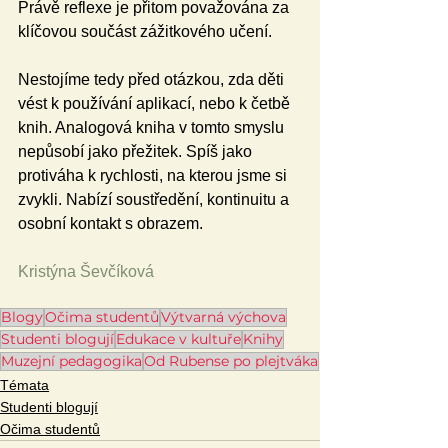
Právě reflexe je přitom považována za 
klíčovou součást zážitkového učení.
Nestojíme tedy před otázkou, zda děti 
vést k používání aplikací, nebo k četbě 
knih. Analogová kniha v tomto smyslu 
nepůsobí jako přežitek. Spíš jako 
protiváha k rychlosti, na kterou jsme si 
zvykli. Nabízí soustředění, kontinuitu a 
osobní kontakt s obrazem. 
Kristýna Ševčíková
Blogy
Očima studentů
Výtvarná výchova
Studenti blogují
Edukace v kultuře
Knihy
Muzejní pedagogika
Od Rubense po plejtváka
Témata
Studenti blogují
Očima studentů