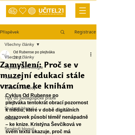
Registrace
Příspěvek
Všechny články
Od Rubense po plejtváka
Všechny články
18. 2.
Zamyšlení: Proč se v
Digitální technologie
muzejní edukaci stále
Témata
vracíme ke knihám
Moderní metody
Cyklus Od Rubense po 
Tipy do pedagogické praxe
plejtváka tentokrát obrací pozornost 
Studenti blogují
k médiu, které v době digitálních 
obrazovek působí téměř nenápadně 
Inkluze
– ke knize. Kristýna Ševčíková ve 
Senátoři blogují
svém textu ukazuje, proč má 