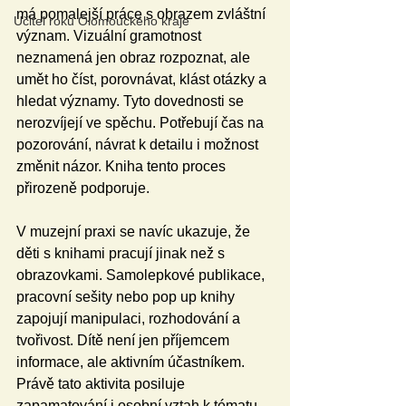
má pomalejší práce s obrazem zvláštní 
Učitel roku Olomouckého kraje
význam. Vizuální gramotnost 
neznamená jen obraz rozpoznat, ale 
umět ho číst, porovnávat, klást otázky a 
hledat významy. Tyto dovednosti se 
nerozvíjejí ve spěchu. Potřebují čas na 
pozorování, návrat k detailu i možnost 
změnit názor. Kniha tento proces 
přirozeně podporuje.
V muzejní praxi se navíc ukazuje, že 
děti s knihami pracují jinak než s 
obrazovkami. Samolepkové publikace, 
pracovní sešity nebo pop up knihy 
zapojují manipulaci, rozhodování a 
tvořivost. Dítě není jen příjemcem 
informace, ale aktivním účastníkem. 
Právě tato aktivita posiluje 
zapamatování i osobní vztah k tématu.