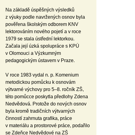
Na základě úspěšných výsledků 
z výuky podle navržených osnov byla 
pověřena školským odborem KNV 
lektorováním nového pojetí a v roce 
1979 se stala ústřední lektorkou. 
Začala její úzká spolupráce s KPÚ 
v Olomouci a Výzkumným 
pedagogickým ústavem v Praze.
V roce 1983 vydal n. p. Komenium 
metodickou pomůcku k osnovám 
výtvarné výchovy pro 5–8. ročník ZŠ, 
této pomůcce poskytla předlohy Zdena 
Nedvědová. Protože do nových osnov 
byla kromě tradičních výtvarných 
činností zahrnuta grafika, práce 
v materiálu a prostorové práce, podařilo 
se Zdeňce Nedvědové na ZŠ 