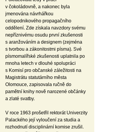
v čokoládovně, a nakonec byla 
jmenována návrhářkou 
celopodnikového propagačního 
oddělení. Zde získala navzdory svému 
nepříznivému osudu první zkušenosti 
s aranžováním a designem (zejména 
s tvorbou a zákonitostmi písma). Své 
písmomalířské zkušenosti uplatnila po 
mnoha letech v dlouhé spolupráci 
s Komisí pro občanské záležitosti na 
Magistrátu statutárního města 
Olomouce, zapisovala ručně do 
pamětní knihy nově narozené občánky 
a zlaté svatby.
V roce 1963 prošetřil rektorát Univerzity 
Palackého její vyloučení za studia a 
rozhodnutí disciplinární komise zrušil. 