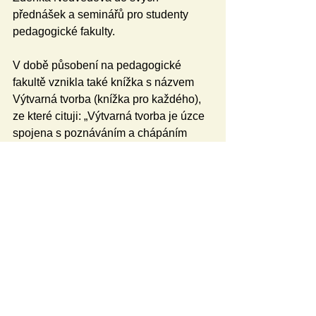
přednášek a seminářů pro studenty 
pedagogické fakulty.
V době působení na pedagogické 
fakultě vznikla také knížka s názvem 
Výtvarná tvorba (knížka pro každého), 
ze které cituji: „Výtvarná tvorba je úzce 
spojena s poznáváním a chápáním 
výtvarného umění. Nezbytnými 
průvodci na naší cestě jsou galerie, 
muzea, výstavy, výtvarné publikace. 
Nestačí však jen sedět doma, u televize 
a listovat v knížkách. Musíme se vydat 
tam, kde je umění „živé“, za originály do 
galerií, muzeí a výstavních síní. Nás 
vztah k umění se vytváří už od dětství 
přímým stykem s uměleckou tvorbou. 
Vnímání uměleckého díla je složitým 