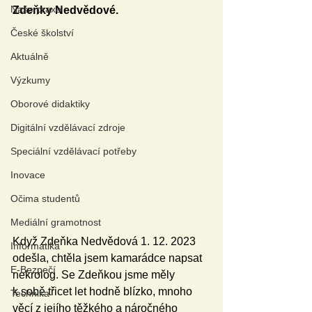
Naše praxe
Zdeňky Nedvědové. 
České školství
Aktuálně
Výzkumy
Oborové didaktiky
Digitální vzdělávací zdroje
Speciální vzdělávací potřeby
Inovace
Očima studentů
Mediální gramotnost
Když Zdeňka Nedvědová 1. 12. 2023 
Informatika
odešla, chtěla jsem kamarádce napsat 
E-Bezpečí
nekrolog. Se Zdeňkou jsme měly 
k sobě třicet let hodně blízko, mnoho 
Technika
věcí z jejího těžkého a náročného 