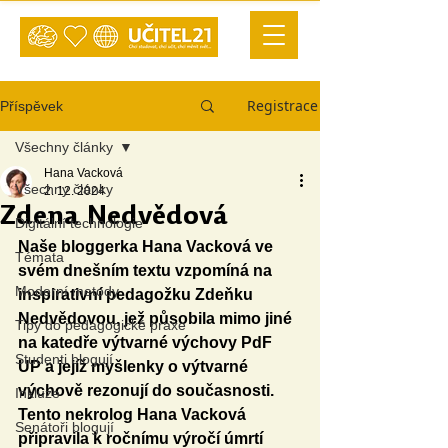
Registrace
Příspěvek
Všechny články
Hana Vacková
Všechny články
2. 12. 2024
Zdena Nedvědová
Digitální technologie
Naše bloggerka Hana Vacková ve 
Témata
svém dnešním textu vzpomíná na 
Moderní metody
inspirativní pedagožku Zdeňku 
Nedvědovou, jež působila mimo jiné 
Tipy do pedagogické praxe
na katedře výtvarné výchovy PdF 
Studenti blogují
UP a jejíž myšlenky o výtvarné 
výchově rezonují do současnosti. 
Inkluze
Tento nekrolog Hana Vacková 
Senátoři blogují
připravila k ročnímu výročí úmrtí 