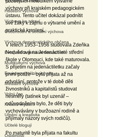
Výtvarná výchova
pozdějším metodikem výtvarné 
výchovy při krajském pedagogickém 
Hudební výchova
ústavu. Tento učitel dokázal podnítit 
Výchova ke zdraví
své žáky k zájmu o výtvarné umění a 
praktické kreslení.
Osobnostní a sociální výchova
Výchova demokratického občana
V letech 1953–1956 studovala Zdeňka 
Nedvědová na Jedenáctileté střední 
Evropské a globální souvislosti
škole v Olomouci, kde také maturovala. 
Multikulturní výchova
S přijetím na jedenáctiletku začaly 
Environmentální výchova
první potíže – byla přijata až na 
odvolání, protože v té době děti 
Mediální výchova
živnostníků a kapitalistů studovat 
Volný čas
nesměly (tatínek byl uzenář – 
odůvodněním bylo, že děti byly 
Kritické myšlení
vychovávány v buržoazní rodině a 
Umění a kreativita
přijímaly názory svých rodičů).
Učitelé blogují
Po maturitě byla přijata na fakultu 
Osobnosti