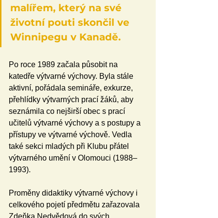
malířem, který na své 
životní pouti skončil ve 
Winnipegu v Kanadě.
Po roce 1989 začala působit na 
katedře výtvarné výchovy. Byla stále 
aktivní, pořádala semináře, exkurze, 
přehlídky výtvarných prací žáků, aby 
seznámila co nejširší obec s prací 
učitelů výtvarné výchovy a s postupy a 
přístupy ve výtvarné výchově. Vedla 
také sekci mladých při Klubu přátel 
výtvarného umění v Olomouci (1988–
1993).
Proměny didaktiky výtvarné výchovy i 
celkového pojetí předmětu zařazovala 
Zdeňka Nedvědová do svých 