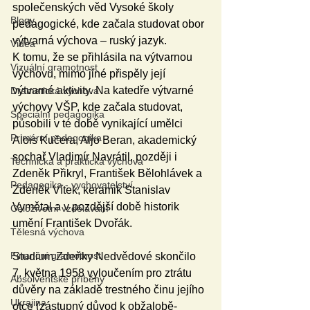
společenských věd Vysoké školy 
Blogy
pedagogické, kde začala studovat obor 
výtvarná výchova – ruský jazyk. 
Videa
K tomu, že se přihlásila na výtvarnou 
Vizuální gramotnost
výchovu, mimo jiné přispěly její 
výtvarné aktivity. Na katedře výtvarné 
Dramatická výchova
výchovy VŠP, kde začala studovat, 
Speciální pedagogika
působili v té době vynikající umělci 
Primární pedagogika
Alois Kučera, Aljo Beran, akademický 
sochař Vladimír Navrátil, později i 
Technická a praktická výchova
Zdeněk Přikryl, František Bělohlávek a 
Pedagogika - vychovatelství
Zdeněk Vítek, keramik Stanislav 
Vymětal a v pozdější době historik 
Celoživotní vzdělávání
umění František Dvořák.
Tělesná výchova
Finanční gramotnost
Studium Zdeňky Nedvědové skončilo 
7. května 1958 vyloučením pro ztrátu 
Absolventské příběhy
důvěry na základě trestného činu jejího 
Ukrajina
otce (zástupný důvod k obžalobě-