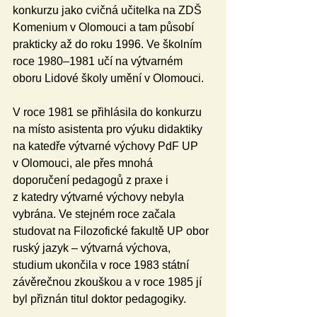
konkurzu jako cvičná učitelka na ZDŠ 
Komenium v Olomouci a tam působí 
prakticky až do roku 1996. Ve školním 
roce 1980–1981 učí na výtvarném 
oboru Lidové školy umění v Olomouci.
V roce 1981 se přihlásila do konkurzu 
na místo asistenta pro výuku didaktiky 
na katedře výtvarné výchovy PdF UP 
v Olomouci, ale přes mnohá 
doporučení pedagogů z praxe i 
z katedry výtvarné výchovy nebyla 
vybrána. Ve stejném roce začala 
studovat na Filozofické fakultě UP obor 
ruský jazyk – výtvarná výchova, 
studium ukončila v roce 1983 státní 
závěrečnou zkouškou a v roce 1985 jí 
byl přiznán titul doktor pedagogiky.