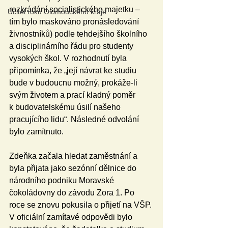
rozkrádání socialistického majetku – 
Učitel roku Olomouckého kraje
tím bylo maskováno pronásledování 
živnostníků) podle tehdejšího školního 
a disciplinárního řádu pro studenty 
vysokých škol. V rozhodnutí byla 
připomínka, že „její návrat ke studiu 
bude v budoucnu možný, prokáže-li 
svým životem a prací kladný poměr 
k budovatelskému úsilí našeho 
pracujícího lidu“. Následné odvolání 
bylo zamítnuto.
Zdeňka začala hledat zaměstnání a 
byla přijata jako sezónní dělnice do 
národního podniku Moravské 
čokoládovny do závodu Zora 1. Po 
roce se znovu pokusila o přijetí na VŠP. 
V oficiální zamítavé odpovědi bylo 