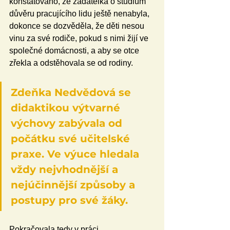
konstatováno, že žadatelka o studium 
důvěru pracujícího lidu ještě nenabyla, 
dokonce se dozvěděla, že děti nesou 
vinu za své rodiče, pokud s nimi žijí ve 
společné domácnosti, a aby se otce 
zřekla a odstěhovala se od rodiny.
Zdeňka Nedvědová se 
didaktikou výtvarné 
výchovy zabývala od 
počátku své učitelské 
praxe. Ve výuce hledala 
vždy nejvhodnější a 
nejúčinnější způsoby a 
postupy pro své žáky.
Pokračovala tedy v práci 