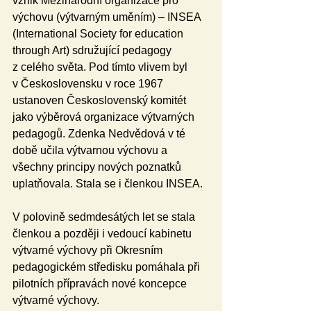
vznik Mezinárodní organizace pro 
výchovu (výtvarným uměním) – INSEA 
(International Society for education 
through Art) sdružující pedagogy 
z celého světa. Pod tímto vlivem byl 
v Československu v roce 1967 
ustanoven Československý komitét 
jako výběrová organizace výtvarných 
pedagogů. Zdenka Nedvědová v té 
době učila výtvarnou výchovu a 
všechny principy nových poznatků 
uplatňovala. Stala se i členkou INSEA.
V polovině sedmdesátých let se stala 
členkou a později i vedoucí kabinetu 
výtvarné výchovy při Okresním 
pedagogickém středisku pomáhala při 
pilotních přípravách nové koncepce 
výtvarné výchovy.