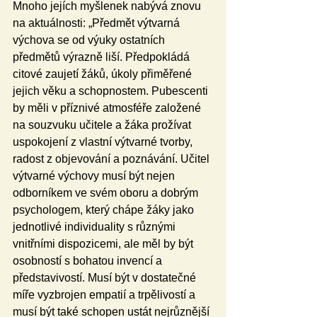
Mnoho jejích myšlenek nabývá znovu 
na aktuálnosti: „Předmět výtvarná 
výchova se od výuky ostatních 
předmětů výrazně liší. Předpokládá 
citové zaujetí žáků, úkoly přiměřené 
jejich věku a schopnostem. Pubescenti 
by měli v příznivé atmosféře založené 
na souzvuku učitele a žáka prožívat 
uspokojení z vlastní výtvarné tvorby, 
radost z objevování a poznávání. Učitel 
výtvarné výchovy musí být nejen 
odborníkem ve svém oboru a dobrým 
psychologem, který chápe žáky jako 
jednotlivé individuality s různými 
vnitřními dispozicemi, ale měl by být 
osobností s bohatou invencí a 
představivostí. Musí být v dostatečné 
míře vyzbrojen empatií a trpělivostí a 
musí být také schopen ustát nejrůznější 