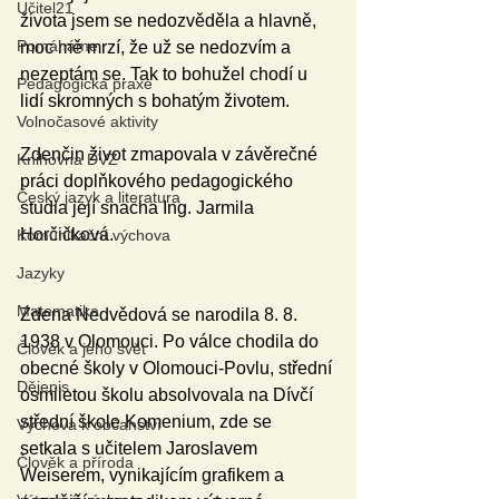
Učitel21
života jsem se nedozvěděla a hlavně, 
Pomáháme
moc mě mrzí, že už se nedozvím a 
nezeptám se. Tak to bohužel chodí u 
Pedagogická praxe
lidí skromných s bohatým životem.
Volnočasové aktivity
Zdenčin život zmapovala v závěrečné 
Knihovna DVZ
práci doplňkového pedagogického 
Český jazyk a literatura
studia její snacha Ing. Jarmila 
Horčičková.  
Komunikační výchova
Jazyky
Matematika
Zdena Nedvědová se narodila 8. 8. 
1938 v Olomouci. Po válce chodila do 
Člověk a jeho svět
obecné školy v Olomouci-Povlu, střední 
Dějepis
osmiletou školu absolvovala na Dívčí 
střední škole Komenium, zde se 
Výchova k občanství
setkala s učitelem Jaroslavem 
Člověk a příroda
Weiserem, vynikajícím grafikem a 