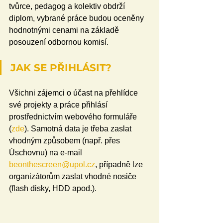
tvůrce, pedagog a kolektiv obdrží 
diplom, vybrané práce budou oceněny 
hodnotnými cenami na základě 
posouzení odbornou komisí.
JAK SE PŘIHLÁSIT?
Všichni zájemci o účast na přehlídce 
své projekty a práce přihlásí 
prostřednictvím webového formuláře 
(
zde
). Samotná data je třeba zaslat 
vhodným způsobem (např. přes 
Úschovnu) na e-mail 
beonthescreen@upol.cz
, případně lze 
organizátorům zaslat vhodné nosiče 
(flash disky, HDD apod.).