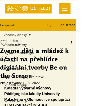
Registrace
Příspěvek
Všechny články
Učitel21
Všechny články
10. 9. 2022
Zveme děti a mládež k
Digitální technologie
účasti na přehlídce
Témata
digitální tvorby Be on
Moderní metody
the Screen
Tipy do pedagogické praxe
Aktualizováno:
12. 9. 2022
Studenti blogují
Katedra výtvarné výchovy 
Inkluze
Pedagogické fakulty Univerzity 
Palackého v Olomouci ve spolupráci 
Senátoři blogují
s Českou sekcí INSEA a 