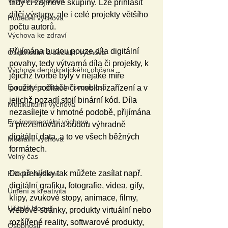
Výtvarná výchova
třídy či zájmové skupiny. Lze přihlásit 
dílčí výstupy, ale i celé projekty většího 
Hudební výchova
počtu autorů.
Výchova ke zdraví
Přijímána budou pouze díla digitální 
Osobnostní a sociální výchova
povahy, tedy výtvarná díla či projekty, k 
Výchova demokratického občana
jejichž tvorbě byly v nějaké míře 
Evropské a globální souvislosti
použity počítače či mobilní zařízení a v 
jejichž pozadí stojí binární kód. Díla 
Multikulturní výchova
nezasílejte v hmotné podobě, přijímána 
Environmentální výchova
a prezentována budou výhradně 
digitální data, a to ve všech běžných 
Mediální výchova
formátech. 
Volný čas
Do přehlídky tak můžete zasílat např. 
Kritické myšlení
digitální grafiku, fotografie, videa, gify, 
Umění a kreativita
klipy, zvukové stopy, animace, filmy, 
Učitelé blogují
webové stránky, produkty virtuální nebo 
rozšířené reality, softwarové produkty, 
Osobnosti