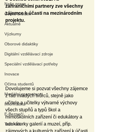
Naše praxe
zahraničními partnery zve všechny 
zájemce k účasti na mezinárodním 
České školství
projektu.
Aktuálně
Výzkumy
Oborové didaktiky
Digitální vzdělávací zdroje
Speciální vzdělávací potřeby
Inovace
Očima studentů
Dovolujeme si pozvat všechny zájemce 
Mediální gramotnost
z řad mladých tvůrců, stejně jako 
učitele a učitelky výtvarné výchovy 
Informatika
všech stupňů a typů škol a 
E-Bezpečí
mimoškolních zařízení či edukátory a 
edukátorky galerií a muzeí, příp. 
Technika
zájmových a kulturních zařízení k účasti 