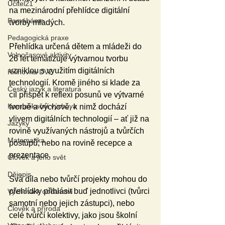
Učitel21
na mezinárodní přehlídce digitální 
Pomáháme
tvorby mladých.
Pedagogická praxe
Přehlídka určená dětem a mládeži do 
Volnočasové aktivity
26 let tematizuje výtvarnou tvorbu 
vzniklou s využitím digitálních 
Knihovna DVZ
technologií. Kromě jiného si klade za 
Český jazyk a literatura
cíl přispět k reflexi posunů ve výtvarné 
Komunikační výchova
tvorbě a výchově, k nimž dochází 
vlivem digitálních technologií – ať již na 
Jazyky
rovině využívaných nástrojů a tvůrčích 
Matematika
postupů, nebo na rovině recepce a 
prezentace.
Člověk a jeho svět
Dějepis
Svá díla nebo tvůrčí projekty mohou do 
přehlídky přihlásit buď jednotlivci (tvůrci 
Výchova k občanství
samotní nebo jejich zástupci), nebo 
Člověk a příroda
celé tvůrčí kolektivy, jako jsou školní 