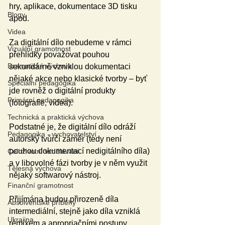
hry, aplikace, dokumentace 3D tisku 
Blogy
apod.
Videa
Za digitální dílo nebudeme v rámci 
Vizuální gramotnost
přehlídky považovat pouhou 
Dramatická výchova
sekundárně vzniklou dokumentaci 
nějaké akce nebo klasické tvorby – byť 
Speciální pedagogika
jde rovněž o digitální produkty 
Primární pedagogika
(fotografie, videa).
Technická a praktická výchova
Podstatné je, že digitální dílo odráží 
Pedagogika - vychovatelství
autorský tvůrčí záměr (tedy není 
pouhou dokumentací nedigitálního díla) 
Celoživotní vzdělávání
a v libovolné fázi tvorby je v něm využit 
Tělesná výchova
nějaký softwarový nástroj.
Finanční gramotnost
Přijímána budou přirozeně díla 
Absolventské příběhy
intermediální, stejně jako díla vzniklá 
Ukrajina
remixem a apropriačními postupy, 