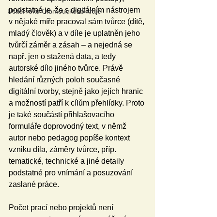
podstatné je, že s digitálním nástrojem 
Učitel roku Olomouckého kraje
v nějaké míře pracoval sám tvůrce (dítě, 
mladý člověk) a v díle je uplatněn jeho 
tvůrčí záměr a zásah – a nejedná se 
např. jen o stažená data, a tedy 
autorské dílo jiného tvůrce. Právě 
hledání různých poloh současné 
digitální tvorby, stejně jako jejích hranic 
a možností patří k cílům přehlídky. Proto 
je také součástí přihlašovacího 
formuláře doprovodný text, v němž 
autor nebo pedagog popíše kontext 
vzniku díla, záměry tvůrce, příp. 
tematické, technické a jiné detaily 
podstatné pro vnímání a posuzování 
zaslané práce.
Počet prací nebo projektů není 