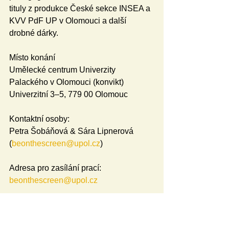
tituly z produkce České sekce INSEA a 
KVV PdF UP v Olomouci a další 
drobné dárky.
Místo konání
Umělecké centrum Univerzity 
Palackého v Olomouci (konvikt)
Univerzitní 3–5, 779 00 Olomouc
Kontaktní osoby:
Petra Šobáňová & Sára Lipnerová 
(
beonthescreen@upol.cz
)
Adresa pro zasílání prací:
beonthescreen@upol.cz
Tým (abecedně):
Tomáš Arnold, Anna Boček Ronovská, 