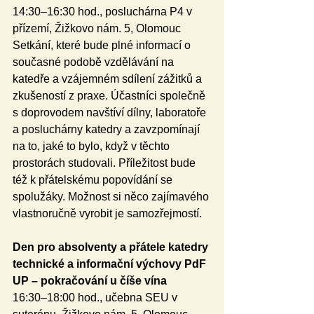
14:30–16:30 hod., posluchárna P4 v 
přízemí, Žižkovo nám. 5, Olomouc
Setkání, které bude plné informací o 
současné podobě vzdělávání na 
katedře a vzájemném sdílení zážitků a 
zkušeností z praxe. Účastníci společně 
s doprovodem navštíví dílny, laboratoře 
a posluchárny katedry a zavzpomínají 
na to, jaké to bylo, když v těchto 
prostorách studovali. Příležitost bude 
též k přátelskému popovídání se 
spolužáky. Možnost si něco zajímavého 
vlastnoručně vyrobit je samozřejmostí.   
Den pro absolventy a přátele katedry 
technické a informační výchovy PdF 
UP – pokračování u číše vína
16:30–18:00 hod., učebna SEU v 