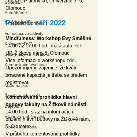
centra UP (konvikt), Univerzitní 3–5, 
Učitel21
Olomouc
Pomáháme
Pátek 9. září 2022
Pedagogická praxe
Volnočasové aktivity
Mindfulness: Workshop Evy Směšné
Knihovna DVZ
14:00 až 17:00 hod., malá aula PdF 
UP, Žižkovo nám. 5, Olomouc
Český jazyk a literatura
Více informací o workshopu 
zde
. 
Komunikační výchova
Upozorňujeme zájemce, že kvůli 
omezené kapacitě je třeba se předem 
Jazyky
registrovat.
Matematika
Člověk a jeho svět
Komentovaná prohlídka hlavní 
budovy fakulty na Žižkově náměstí 
Dějepis
14:00 hod., sraz na informacích, 
Výchova k občanství
přízemí hlavní budovy na Žižkově nám. 
5, Olomouc
Člověk a příroda
V průběhu komentované prohlídky 