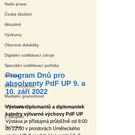
Naše praxe
České školství
Aktuálně
Výzkumy
Oborové didaktiky
Digitální vzdělávací zdroje
Speciální vzdělávací potřeby
Program Dnů pro 
Inovace
absolventy PdF UP 9. a 
Očima studentů
10. září 2022
Mediální gramotnost
Informatika
Výstava diplomantů a diplomantek 
katedry výtvarné výchovy PdF UP
E-Bezpečí
Výstava je přístupná průběžně od 8:00 
Technika
do 22:00 v prostorách Uměleckého 