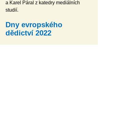
a Karel Páral z katedry mediálních 
studií.
Dny evropského 
dědictví 2022
Návštěvníky Dnů pro absolventy PdF 
upozorňujeme na to, že souběžně s 
naší akcí budou 10. září 2022 v 
Olomouci probíhat Dny evropského 
dědictví 2022. V rámci této akce je po 
celé Olomouci připraven bohatý 
program a prohlídky desítek 
historických objektů, expozic 
paměťových institucí, chrámů a jiných 
zajímavých památek. Nenechte si je ujít!
10. září 2022 v době od 10:00 do 17:00 
hod. proběhnou také další 