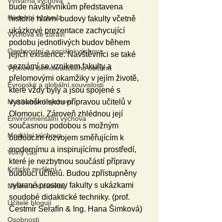
Výtvarná výchova
bude návštěvníkům představena 
Hudební výchova
historie hlavní budovy fakulty včetně 
ukázkové prezentace zachycující 
Výchova ke zdraví
podobu jednotlivých budov během 
Osobnostní a sociální výchova
jejich existence. Návštěvníci se také 
seznámí se vznikem fakulty a 
Výchova demokratického občana
přelomovými okamžiky v jejím životě, 
Evropské a globální souvislosti
které vždy byly a jsou spojené s 
vysokoškolskou přípravou učitelů v 
Multikulturní výchova
Olomouci. Zároveň zhlédnou její 
Environmentální výchova
současnou podobou s možným 
Mediální výchova
budoucím rozvojem směřujícím k 
modernímu a inspirujícímu prostředí, 
Volný čas
které je nezbytnou součástí přípravy 
Kritické myšlení
budoucí učitelů. Budou zpřístupněny 
vybrané prostory fakulty s ukázkami 
Umění a kreativita
soudobé didaktické techniky. (prof. 
Učitelé blogují
Čestmír Serafín & Ing. Hana Šimková)
Osobnosti