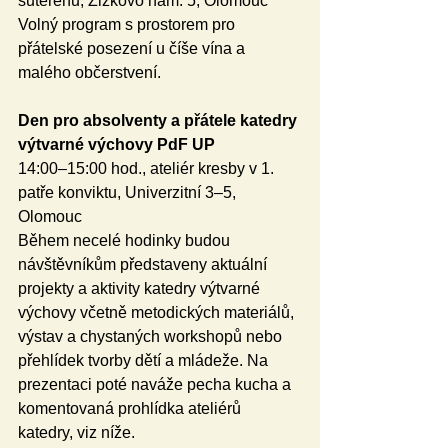
suterénu, Žižkovo nám. 5, Olomouc
Volný program s prostorem pro 
přátelské posezení u číše vína a 
malého občerstvení.
Den pro absolventy a přátele katedry 
výtvarné výchovy PdF UP 
14:00–15:00 hod., ateliér kresby v 1. 
patře konviktu, Univerzitní 3–5, 
Olomouc
Během necelé hodinky budou 
návštěvníkům představeny aktuální 
projekty a aktivity katedry výtvarné 
výchovy včetně metodických materiálů, 
výstav a chystaných workshopů nebo 
přehlídek tvorby dětí a mládeže. Na 
prezentaci poté naváže pecha kucha a 
komentovaná prohlídka ateliérů 
katedry, viz níže.