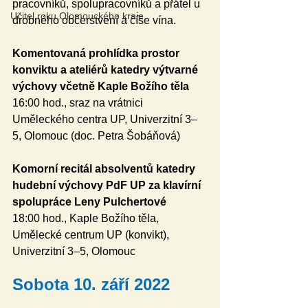
pracovníků, spolupracovníků a přátel u 
Učitel roku Olomouckého kraje
drobného občerstvení a číše vína.
Komentovaná prohlídka prostor 
konviktu a ateliérů katedry výtvarné 
výchovy včetně Kaple Božího těla 
16:00 hod., sraz na vrátnici 
Uměleckého centra UP, Univerzitní 3–
5, Olomouc (doc. Petra Šobáňová)
Komorní recitál absolventů katedry 
hudební výchovy PdF UP za klavírní 
spolupráce Leny Pulchertové 
18:00 hod., Kaple Božího těla, 
Umělecké centrum UP (konvikt), 
Univerzitní 3–5, Olomouc
Sobota 10. září 2022