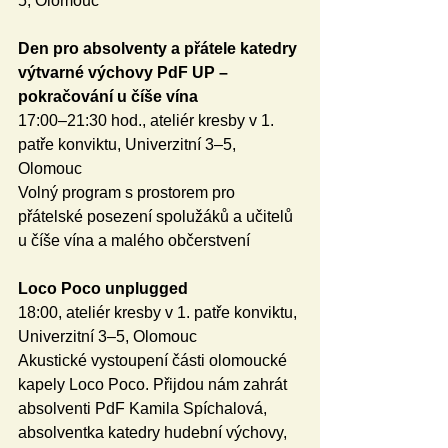
5, Olomouc
Den pro absolventy a přátele katedry 
výtvarné výchovy PdF UP – 
pokračování u číše vína
17:00–21:30 hod., ateliér kresby v 1. 
patře konviktu, Univerzitní 3–5, 
Olomouc
Volný program s prostorem pro 
přátelské posezení spolužáků a učitelů 
u číše vína a malého občerstvení 
Loco Poco unplugged
18:00, ateliér kresby v 1. patře konviktu, 
Univerzitní 3–5, Olomouc 
Akustické vystoupení části olomoucké 
kapely Loco Poco. Přijdou nám zahrát 
absolventi PdF Kamila Spíchalová, 
absolventka katedry hudební výchovy, 