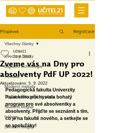
Registrace
Příspěvek
Všechny články
Učitel21
Všechny články
10. 8. 2022
Zveme vás na Dny pro
Digitální technologie
absolventy PdF UP 2022!
Témata
Aktualizováno:
5. 9. 2022
Moderní metody
Pedagogická fakulta Univerzity 
Tipy do pedagogické praxe
Palackého přichystala bohatý 
program pro své absolventky a 
Studenti blogují
absolventy. Přijďte se seznámit s tím, 
Inkluze
co je na fakultě nového, a setkejte se 
se spolužáky! 
Senátoři blogují