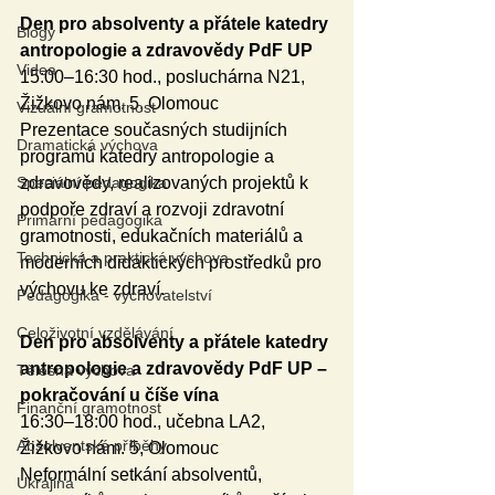
Den pro absolventy a přátele katedry 
Blogy
antropologie a zdravovědy PdF UP
Videa
15:00–16:30 hod., posluchárna N21, 
Žižkovo nám. 5, Olomouc
Vizuální gramotnost
Prezentace současných studijních 
Dramatická výchova
programů katedry antropologie a 
zdravovědy, realizovaných projektů k 
Speciální pedagogika
podpoře zdraví a rozvoji zdravotní 
Primární pedagogika
gramotnosti, edukačních materiálů a 
Technická a praktická výchova
moderních didaktických prostředků pro 
výchovu ke zdraví. 
Pedagogika - vychovatelství
Celoživotní vzdělávání
Den pro absolventy a přátele katedry 
antropologie a zdravovědy PdF UP – 
Tělesná výchova
pokračování u číše vína
Finanční gramotnost
16:30–18:00 hod., učebna LA2, 
Absolventské příběhy
Žižkovo nám. 5, Olomouc
Neformální setkání absolventů, 
Ukrajina