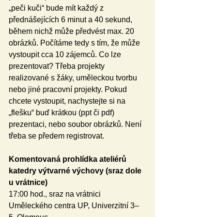
„peči kuči“ bude mít každý z 
přednášejících 6 minut a 40 sekund, 
během nichž může předvést max. 20 
obrázků. Počítáme tedy s tím, že může 
vystoupit cca 10 zájemců. Co lze 
prezentovat? Třeba projekty 
realizované s žáky, uměleckou tvorbu 
nebo jiné pracovní projekty. Pokud 
chcete vystoupit, nachystejte si na 
„flešku“ buď krátkou (ppt či pdf) 
prezentaci, nebo soubor obrázků. Není 
třeba se předem registrovat.
Komentovaná prohlídka ateliérů 
katedry výtvarné výchovy (sraz dole 
u vrátnice)
17:00 hod., sraz na vrátnici 
Uměleckého centra UP, Univerzitní 3–