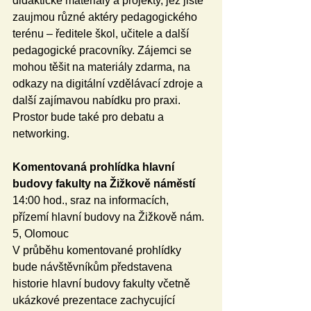
didaktické materiály a projekty, jež jistě 
zaujmou různé aktéry pedagogického 
terénu – ředitele škol, učitele a další 
pedagogické pracovníky. Zájemci se 
mohou těšit na materiály zdarma, na 
odkazy na digitální vzdělávací zdroje a 
další zajímavou nabídku pro praxi. 
Prostor bude také pro debatu a 
networking.
Komentovaná prohlídka hlavní 
budovy fakulty na Žižkově náměstí 
14:00 hod., sraz na informacích, 
přízemí hlavní budovy na Žižkově nám. 
5, Olomouc
V průběhu komentované prohlídky 
bude návštěvníkům představena 
historie hlavní budovy fakulty včetně 
ukázkové prezentace zachycující 