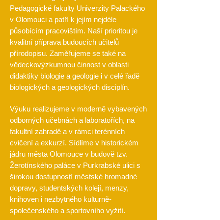
Pedagogické fakulty Univerzity Palackého
v Olomouci a patří k jejím nejdéle
působícím pracovištím. Naší prioritou je
kvalitní příprava budoucích učitelů
přírodopisu. Zaměřujeme se také na
vědeckovýzkumnou činnost v oblasti
didaktiky biologie a geologie i v celé řadě
biologických a geologických disciplín.
Výuku realizujeme v moderně vybavených
odborných učebnách a laboratořích, na
fakultní zahradě a v rámci terénních
cvičení a exkurzí. Sídlíme v historickém
jádru města Olomouce v budově tzv.
Žerotínského paláce v Purkrabské ulici s
širokou dostupností městské hromadné
dopravy, studentských kolejí, menzy,
knihoven i nezbytného kulturně-
společenského a sportovního vyžití.