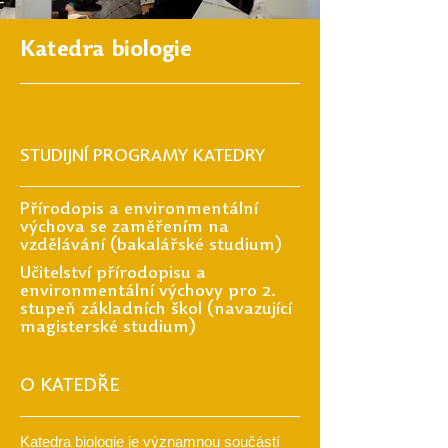
Katedra biologie
STUDIJNÍ PROGRAMY KATEDRY
Přírodopis a environmentální
výchova se zaměřením na
vzdělávání (bakalářské studium)
Učitelství přírodopisu a
environmentální výchovy pro 2.
stupeň základních škol (navazující
magisterské studium)
O KATEDŘE
Katedra biologie je významnou součástí