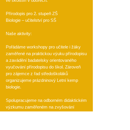
ve školství v oborech:
Přírodopis pro 2. stupeň ZŠ
Biologie – učitelství pro SŠ
Naše aktivity:
Pořádáme workshopy pro učitele i žáky
zaměřené na praktickou výuku přírodopisu
a zavádění badatelsky orientovaného
vyučování přírodopisu do škol. Zároveň
pro zájemce z řad středoškoláků
organizujeme prázdninový Letní kemp
biologie.
Spolupracujeme na odborném didaktickém
výzkumu zaměřeném na zvyšování
kvality výuky přírodopisu na 2. stupni
základních škol a biologie na středních
školách.
Mezinárodní vědeckovýzkumná