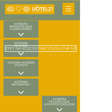
Vyberte si, kde
strávíte nejlepší léta
svého života!
ZPĚT NA ROZCESTNÍK STUDUJ PdF UP