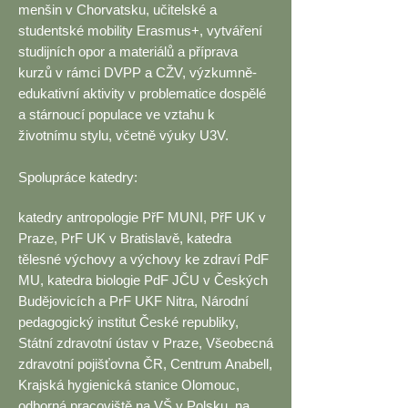
menšin v Chorvatsku,
učitelské a
studentské mobility Erasmus+,
vytváření
studijních opor a materiálů a příprava
kurzů v rámci DVPP a CŽV,
výzkumně-
edukativní aktivity v problematice dospělé
a stárnoucí populace ve vztahu k
životnímu stylu, včetně výuky U3V.
Spolupráce katedry:
katedry antropologie PřF MUNI, PřF UK v
Praze, PrF UK v Bratislavě, katedra
tělesné výchovy a výchovy ke zdraví PdF
MU, katedra biologie PdF JČU v Českých
Budějovicích a PrF UKF Nitra,
Národní
pedagogický institut České republiky,
Státní zdravotní ústav v Praze, Všeobecná
zdravotní pojišťovna ČR, Centrum Anabell,
Krajská hygienická stanice Olomouc,
odborná pracoviště na VŠ v Polsku, na