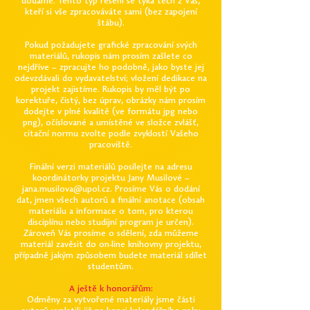
dodáme. Tento typ řešení se týká těch z Vás,
kteří si vše zpracováváte sami (bez zapojení
štábu).
Pokud požadujete grafické zpracování svých
materiálů, rukopis nám prosím zašlete co
nejdříve – zpracujte ho podobně, jako byste jej
odevzdávali do vydavatelství; vložení dedikace na
projekt zajistíme. Rukopis by měl být po
korektuře, čistý, bez úprav, obrázky nám prosím
dodejte v plné kvalitě (ve formátu jpg nebo
png), očíslované a umístěné ve složce zvlášť,
citační normu zvolte podle zvyklostí Vašeho
pracoviště.
Finální verzi materiálů posílejte na adresu
koordinátorky projektu Jany Musilové –
jana.musilova@upol.cz
. Prosíme Vás o dodání
dat, jmen všech autorů a finální anotace (obsah
materiálu a informace o tom, pro kterou
disciplínu nebo studijní program je určen).
Zároveň Vás prosíme o sdělení, zda můžeme
materiál zavěsit do on-line knihovny projektu,
případně jakým způsobem budete materiál sdílet
studentům.
A ještě k honorářům:
Odměny za vytvořené materiály jsme části