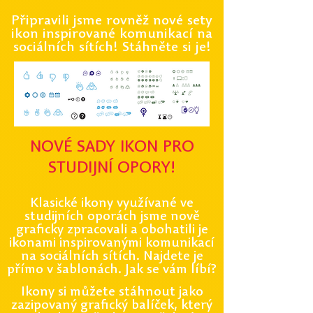
Připravili jsme rovněž nové sety
ikon inspirované komuni
kací na
s
ociálních sítích! Stáhněte si je!
NOVÉ SADY IKON PRO
STUDIJNÍ OPORY!
Klasické ikony využívané ve
studijních oporách jsme nově
graficky
zpracovali a obohatili je
ikonami inspirovanými komunikací
na sociálních sítích. Najdete je
přímo v šablonách. Jak se vám líbí?
Ikony si můžete stáhnout jako
zazipovaný grafický balíček, který