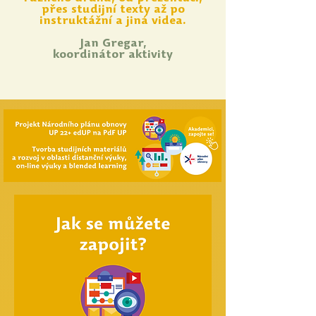
přes studijní texty až po
instruktážní a jiná videa.
Jan Gregar,
koordinátor aktivity