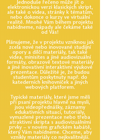
Jednoduše řečeno může jít o
elektronickou verzi klasických skript,
ale také o videa, stránky k tématům,
nebo dokonce o kurzy ve virtuální
realitě. Mnohé Vám během projektu
nabídneme, nápady ale čekáme také
od Vás!
Plánujeme, že v projektu vzniknou jak
zcela nové nebo inovované studijní
opory a dílčí materiály, tak také
videa, minisites a jiné audiovizuální
formáty, obrazově textové materiály
a jiné inovativní interaktivní výukové
prezentace. Důležité je, že budou
studentům poskytnuty např. do
katederních knihovniček a jiných
webových platforem.
Typické materiály, které jsme měli
při psaní projektu hlavně na mysli,
jsou videopřednášky, záznamy
edukativních situací, tutoriály,
vymazlené prezentace nebo třeba
atraktivní skripta s audiovizuálními
prvky – v novém grafickém kabátě,
který Vám nabídneme. Chceme, aby
vznikly materiály co nejkvalitnější.