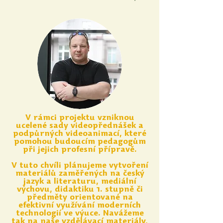
V rámci projektu vzniknou
ucelené sady videopřednášek a
podpůrných videoanimací, které
pomohou budoucím pedagogům
při jejich profesní přípravě.
V tuto chvíli plánujeme vytvoření
materiálů zaměřených na český
jazyk a literaturu, mediální
výchovu, didaktiku 1. stupně či
předměty orientované na
efektivní využívání moderních
technologií ve výuce. Navážeme
tak na naše vzdělávací materiály,