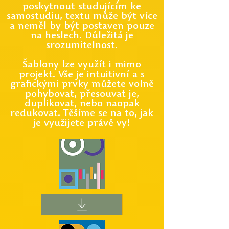
poskytnout studujícím ke
samostudiu, textu může být více
a neměl by být postaven pouze
na heslech. Důležitá je
srozumitelnost.
Šablony lze využít i mimo
projekt. Vše je intuitivní a s
grafickými prvky můžete volně
pohybovat, přesouvat je,
duplikovat, nebo naopak
redukovat. Těšíme se na to, jak
je využijete právě vy!