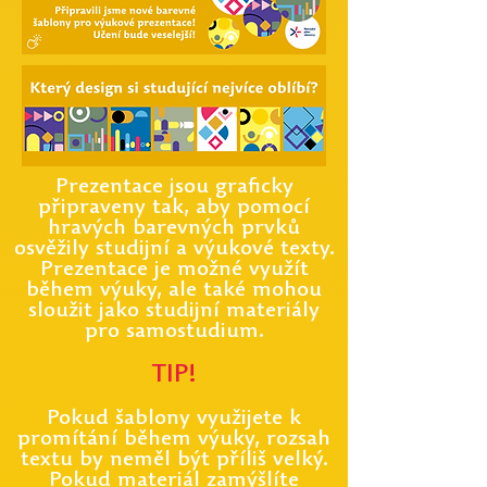
Prezentace jsou graficky
připraveny tak, aby pomocí
hravých barevných prvků
osvěžily studijní a výukové texty.
Prezentace je možné využít
během výuky, ale také mohou
sloužit jako studijn
í materiály
pro samostudium.
TIP!
Pokud šablony využijete k
promítání během výuky, rozsah
textu by neměl být příliš velký.
Pokud materiál zamýšlíte