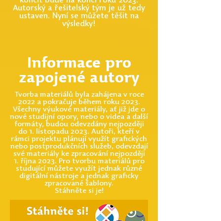
končit bude na konci roku 2023.
Autorský a řešitelský tým je už tedy
ustaven. Nyní se můžete těšit na
výsledky!
Informace pro
zapojené autory
Tvorba materiálů byla zahájena v roce
2022 a pokračuje během roku 2023.
Všechny výukové materiály, ať již jde o
nové studijní opory, nebo o videa a další
formáty, budou odevzdány nejpozději
do 1. listopadu 2023. Autoři, kteří v
rámci projektu plánují využít grafických
nebo postprodukčních služeb, odevzdají
své materiály ke zpracování nejpozději
1. října 2023. Pro tvorbu materiálů pro
studující můžete využít jednak různé
digitální nástroje a jednak graficky
zpracované šablony.
Stáhněte si je!