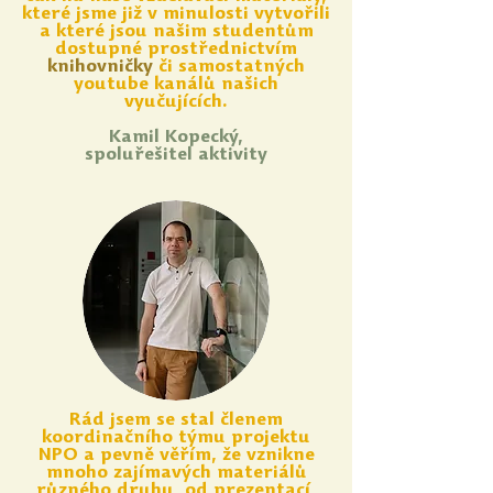
které jsme již v minulosti vytvořili
a které jsou našim studentům
dostupné prostřednictvím
knihovničky
či samostatných
youtube kanálů našich
vyučujících.
Kamil Kopecký,
spoluřešitel aktivity
Rád jsem se stal členem
koordinačního týmu projektu
NPO a pevně věřím, že vznikne
mnoho zajímavých materiálů
různého druhu, od prezentací,