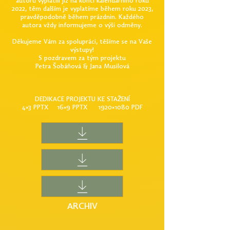
autorů vyplatili již na konci kalendářního roku
2022, těm dalším je vyplatíme během roku 2023,
pravděpodobně během prázdnin. Každého
autora vždy informujeme o výši odměny.
Děkujeme Vám za spolupráci, těšíme se na Vaše
výstupy!
S pozdravem za tým projektu
Petra Šobáňová & Jana Musilová
DEDIKACE PROJEKTU KE STAŽENÍ
4×3 PPTX 16×9 PPTX 1920×1080 PDF
ARCHIV