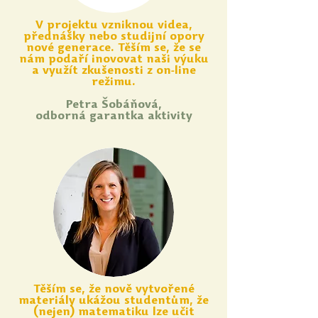
V projektu vzniknou videa,
přednášky nebo studijní opory
nové generace. Těším se, že se
nám podaří inovovat naši výuku
a využít zkušenosti z on-line
režimu.
Petra Šobáňová,
odborná garantka aktivity
Těším se, že nově vytvořené
materiály ukážou studentům, že
(nejen) matematiku lze učit