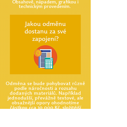
Obsahově, nápadem, grafikou i
technickým provedením.
Odměna se bude pohybovat různě
podle náročnosti a rozsahu
dodaných materiálů. Například
jednodušší, převážně textové, ale
obsažnější opory ohodnotíme
částkou cca 10 000 Kč, složitější
materiály např. v podobě
zpracovaného videa k nějakému
tématu oceníme honorářem 20