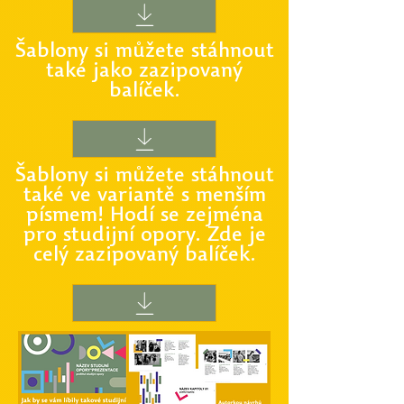
Šablony si můžete stáhnout
také jako
zazipovaný
balíček.
Šablony si můžete stáhnout
také ve variantě s menším
písmem!
Hodí se zejména
pro studijní opory. Zde je
celý zazipovaný balíček.