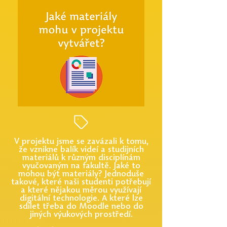
V projektu jsme se zavázali k tomu,
že vznikne balík videí a studijních
materiálů k různým disciplínám
vyučovaným na fakultě. Jaké to
mohou být materiály? Jednoduše
takové, které naši studenti potřebují
a které nějakou měrou využívají
digitální technologie. A které lze
sdílet třeba do Moodle nebo do
jiných výukových prostředí.