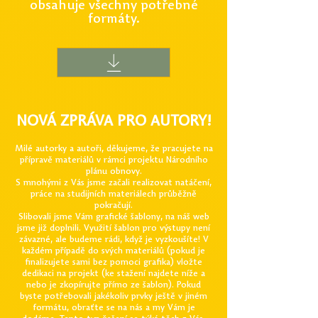
obsahuje všechny potřebné
formáty.
NOVÁ ZPRÁVA PRO AUTORY!
Milé autorky a autoři, děkujeme, že pracujete na
přípravě materiálů v rámci projektu Národního
plánu obnovy.
S mnohými z Vás jsme začali realizovat natáčení,
práce na studijních materiálech průběžně
pokračují.
Slibovali jsme Vám grafické šablony, na náš web
jsme již doplnili. Využití šablon pro výstupy není
závazné, ale budeme rádi, když je vyzkoušíte! V
každém případě do svých materiálů (pokud je
finalizujete sami bez pomoci grafika) vložte
dedikaci na projekt (ke stažení najdete
níže a
nebo je zkopírujte přímo ze šablon). P
okud
byste potřebovali jakékoliv prvky ještě v jiném
formátu, obraťte se na nás a my Vám je