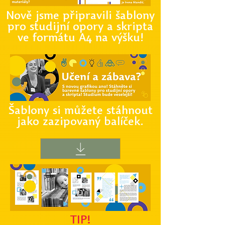
Nově jsme připravili šablony
pro studijní opory a skripta
ve formátu A4 na výšku!
Šablony si můžete stáhnout
jako
zazipovaný balíček.
TI
P!