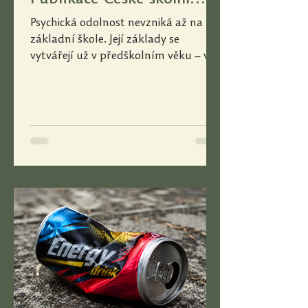
inspekce
Psychická odolnost nevzniká až na
základní škole. Její základy se
vytvářejí už v předškolním věku – ve
chvílích, kdy děti překonávají drobné
nezdary, učí se spolupracovat s
ostatními, zvládají své emoce nebo
hledají nové cesty k řešení problémů.
Právě na tuto oblast se zaměřuje
publikace České školní inspekce Školy,
které posilují odolnost – Inspirace pro
předškolní vzdělávání. Vychází z
analýzy téměř 7 000 hospitací v
mateřských školách a nabízí řadu
konkrétních doporučení p