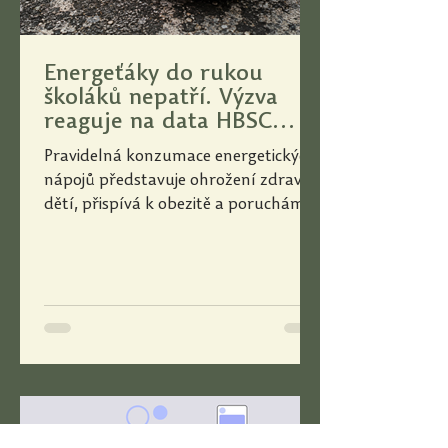
Energeťáky do rukou
školáků nepatří. Výzva
reaguje na data HBSC
studie
Pravidelná konzumace energetických
nápojů představuje ohrožení zdraví
dětí, přispívá k obezitě a poruchám
spánku. Nejen na základě dat studie
HBSC garantované v ČR týmem
odborníků z Univerzity Palackého
proto organizace Ministr zdraví
společně s dalšími organizacemi
spustila veřejnou výzvu požadující
omezení prodeje těchto nápojů pro
osoby mladší 16 let. Výzva je k
podpisu otevřena všem – od laické
veřejnosti přes odborníky až po