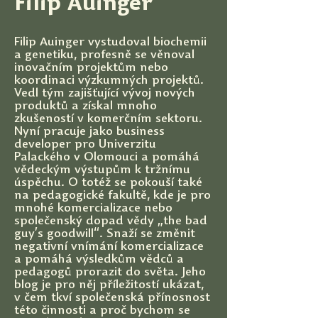
Filip Auinger
Filip Auinger vystudoval biochemii
a genetiku, profesně se věnoval
inovačním projektům nebo
koordinaci výzkumných projektů.
Vedl tým zajišťující vývoj nových
produktů a získal mnoho
zkušeností v komerčním sektoru.
Nyní pracuje jako business
developer pro Univerzitu
Palackého v Olomouci a pomáhá
vědeckým výstupům k tržnímu
úspěchu. O totéž se pokouší také
na pedagogické fakultě, kde je pro
mnohé komercializace nebo
společenský dopad vědy „the bad
guy’s goodwill“. Snaží se změnit
negativní vnímání komercializace
a pomáhá výsledkům vědců a
pedagogů prorazit do světa. Jeho
blog je pro něj příležitostí ukázat,
v čem tkví společenská přínosnost
této činnosti a proč bychom se