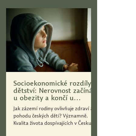
Socioekonomické rozdíly v
dětství: Nerovnost začíná
u obezity a končí u
depresí
Jak zázemí rodiny ovlivňuje zdraví a
pohodu českých dětí? Významně.
Kvalita života dospívajících v Česku
není určena jen jejich individuálními