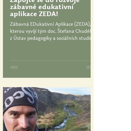
Zapojte se do rozvoje
zábavné edukativní
aplikace ZEDA!
Zábavná EDukativní Aplikace (ZEDA),
kterou vyvíjí tým doc. Štefana Chudého
z Ústav pedagogiky a sociálních studií
PdF UPOL, budí...