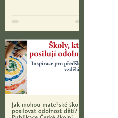
rozhodnutími, ale zásadně souvisí se
socioekonomickou situací rodiny, z níž
pocházejí. Nejnovější data
mezinárodní studie HBSC (Health
Behaviour in School-aged Children),
kterou v České republice garantuje
řešitelský tým z Univerzity Palackého,
potvrzují, že rodinné zázemí je
klíčovým faktorem, který se promítá
do duševního zdraví, str
Jak mohou mateřské školy
posilovat odolnost dětí? |
Publikace České školní