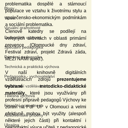
problematika dospělé a stárnoucí 
Blogy
populace ve vztahu k životnímu stylu a 
společensko-ekonomickým podmínkám 
Videa
a sociální problematika.
Vizuální gramotnost
Členové katedry se podílejí na 
Dramatická výchova
veřejných aktivitách v oblasti primární 
prevence (Olomoucké dny zdraví, 
Speciální pedagogika
Festival zdraví, projekt Zdravá záda, 
Primární pedagogika
MEZI NÁMI apod.).
Technická a praktická výchova
V naší knihovně digitálních 
Pedagogika - vychovatelství
vzdělávacích zdrojů 
prezentujeme 
vybrané metodicko-didaktické 
Celoživotní vzdělávání
materiály
, které jsou využívány při 
Tělesná výchova
profesní přípravě pedagogů Výchovy ke 
Finanční gramotnost
zdraví na PdF UP v Olomouci a velmi 
efektivně mohou být využity (alespoň 
Absolventské příběhy
některé jejich části) při kontaktní i 
Ukrajina
nekontaktní výuce učiteli z pedagogické 