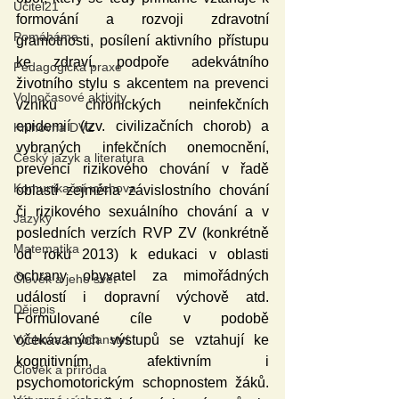
Učitel21
formování a rozvoji zdravotní 
Pomáháme
gramotnosti, posílení aktivního přístupu 
ke zdraví, podpoře adekvátního 
Pedagogická praxe
životního stylu s akcentem na prevenci 
Volnočasové aktivity
vzniku chronických neinfekčních 
epidemií (tzv. civilizačních chorob) a 
Knihovna DVZ
vybraných infekčních onemocnění, 
Český jazyk a literatura
prevenci rizikového chování v řadě 
Komunikační výchova
oblastí zejména závislostního chování 
či rizikového sexuálního chování a v 
Jazyky
posledních verzích RVP ZV (konkrétně 
Matematika
od roku 2013) k edukaci v oblasti 
ochrany obyvatel za mimořádných 
Člověk a jeho svět
událostí i dopravní výchově atd. 
Dějepis
Formulované cíle v podobě 
očekávaných výstupů se vztahují ke 
Výchova k občanství
kognitivním, afektivním i 
Člověk a příroda
psychomotorickým schopnostem žáků. 