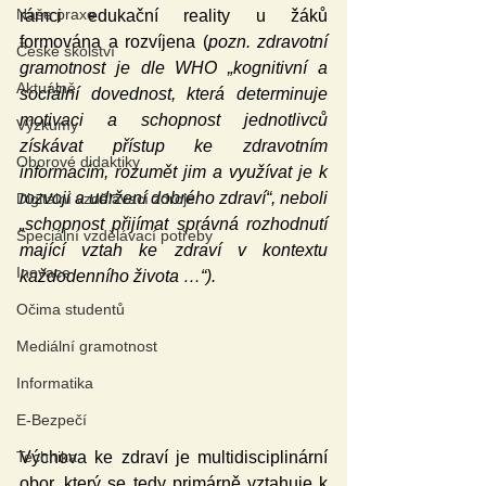
Naše praxe
rámci edukační reality u žáků 
formována a rozvíjena (
pozn. zdravotní 
České školství
gramotnost je dle WHO „kognitivní a 
Aktuálně
sociální dovednost, která determinuje 
motivaci a schopnost jednotlivců 
Výzkumy
získávat přístup ke zdravotním 
Oborové didaktiky
informacím, rozumět jim a využívat je k 
rozvoji a udržení dobrého zdraví“, neboli 
Digitální vzdělávací zdroje
„schopnost přijímat správná rozhodnutí 
Speciální vzdělávací potřeby
mající vztah ke zdraví v kontextu 
Inovace
každodenního života …“).
Očima studentů
Mediální gramotnost
Informatika
E-Bezpečí
Výchova ke zdraví je multidisciplinární 
Technika
obor, který se tedy primárně vztahuje k 