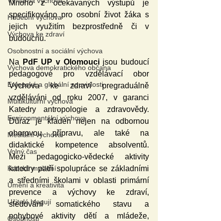
Výtvarná výchova
Mnoho z očekávaných výstupů je 
specifikováno pro osobní život žáka s 
Hudební výchova
jejich využitím bezprostředně či v 
Výchova ke zdraví
budoucnu.
Osobnostní a sociální výchova
Na 
PdF UP v Olomouci
 jsou budoucí 
Výchova demokratického občana
pedagogové pro vzdělávací obor 
Evropské a globální souvislosti
Výchova ke zdraví pregraduálně 
vzděláváni od roku 2007, v garanci 
Multikulturní výchova
Katedry antropologie a zdravovědy. 
Environmentální výchova
Důraz je kladen nejen na odbornou 
oborovou přípravu, ale také na 
Mediální výchova
didaktické kompetence absolventů. 
Volný čas
Mezi pedagogicko-vědecké aktivity 
katedry patří spolupráce se základními 
Kritické myšlení
a středními školami v oblasti primární 
Umění a kreativita
prevence a výchovy ke zdraví, 
Učitelé blogují
sledování somatického stavu a 
pohybové aktivity dětí a mládeže, 
Osobnosti