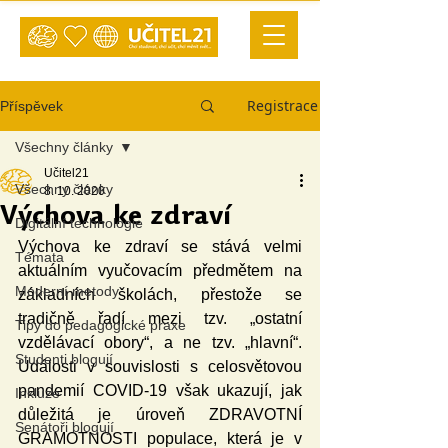
Registrace
Příspěvek
Všechny články
Učitel21
Všechny články
8. 10. 2020
Výchova ke zdraví
Digitální technologie
Výchova ke zdraví se stává velmi 
Témata
aktuálním vyučovacím předmětem na 
Moderní metody
základních školách, přestože se 
tradičně řadí mezi tzv. „ostatní 
Tipy do pedagogické praxe
vzdělávací obory“, a ne tzv. „hlavní“. 
Studenti blogují
Události v souvislosti s celosvětovou 
pandemií COVID-19 však ukazují, jak 
Inkluze
důležitá je úroveň ZDRAVOTNÍ 
Senátoři blogují
GRAMOTNOSTI populace, která je v 