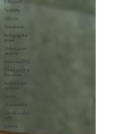
E-Bezpečí
Technika
Učitel21
Pomáháme
Pedagogická
praxe
Volnočasové
aktivity
Knihovna DVZ
Český jazyk a
literatura
Komunikační
výchova
Jazyky
Matematika
Člověk a jeho
svět
Dějepis