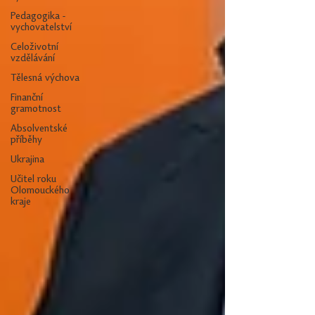
Pedagogika -
vychovatelství
Celoživotní
vzdělávání
Tělesná výchova
Finanční
gramotnost
Absolventské
příběhy
Ukrajina
Učitel roku
Olomouckého
kraje