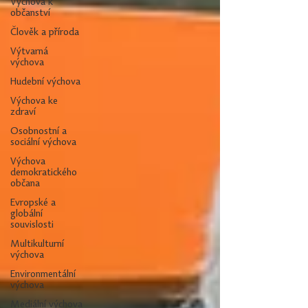
Výchova k
občanství
Člověk a příroda
Výtvarná
výchova
Hudební výchova
Výchova ke
zdraví
Osobnostní a
sociální výchova
Výchova
demokratického
občana
Evropské a
globální
souvislosti
Multikulturní
výchova
Environmentální
výchova
Mediální výchova