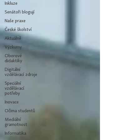
Inkluze
Senátoři blogují
Naše praxe
České školství
Aktuálně
Výzkumy
Oborové
didaktiky
Digitální
vzdělávací zdroje
Speciální
vzdělávací
potřeby
Inovace
Očima studentů
Mediální
gramotnost
Informatika