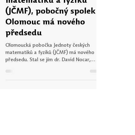
Jednota českých
matematiků a fyziků
(JČMF), pobočný spolek
Olomouc má nového
předsedu
Olomoucká pobočka Jednoty českých
matematiků a fyziků (JČMF) má nového
předsedu. Stal se jím dr. David Nocar,
který působí na katedře matematiky PdF
UP. S JČMF je pevně spjat již od roku 2002
a za svou dlouholetou práci již obdržel
různá ocenění. V rozhovoru dr. Nocar
prozradil, s jakými vizemi do čela
pobočného spolku nastupuje, jak chce
propojit akademickou sféru s regionálním
školstvím a proč je pro něj klíčová právě