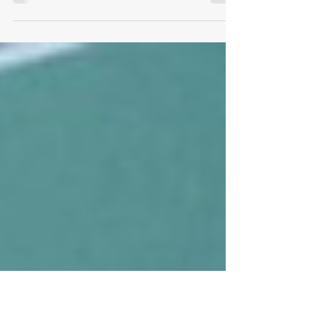
Den Pí (π) se slaví 14. března po celém
světě. Pí (řecké písmeno p) je symbol
používaný v matematice k reprezentaci
konstanty – poměru...