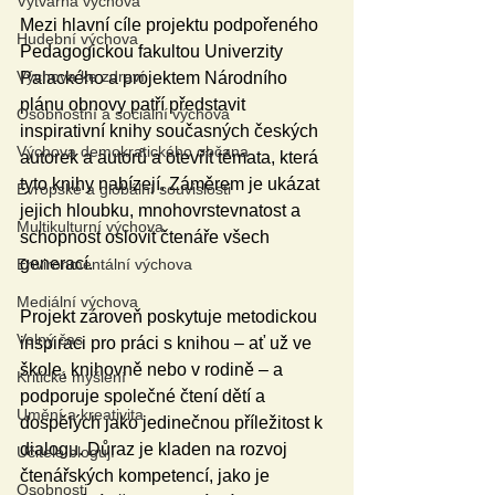
Výtvarná výchova
Mezi hlavní cíle projektu podpořeného 
Hudební výchova
Pedagogickou fakultou Univerzity 
Výchova ke zdraví
Palackého a projektem Národního 
plánu obnovy patří představit 
Osobnostní a sociální výchova
inspirativní knihy současných českých 
Výchova demokratického občana
autorek a autorů a otevřít témata, která 
tyto knihy nabízejí. Záměrem je ukázat 
Evropské a globální souvislosti
jejich hloubku, mnohovrstevnatost a 
Multikulturní výchova
schopnost oslovit čtenáře všech 
generací.
Environmentální výchova
Mediální výchova
Projekt zároveň poskytuje metodickou 
Volný čas
inspiraci pro práci s knihou – ať už ve 
škole, knihovně nebo v rodině – a 
Kritické myšlení
podporuje společné čtení dětí a 
Umění a kreativita
dospělých jako jedinečnou příležitost k 
dialogu. Důraz je kladen na rozvoj 
Učitelé blogují
čtenářských kompetencí, jako je 
Osobnosti