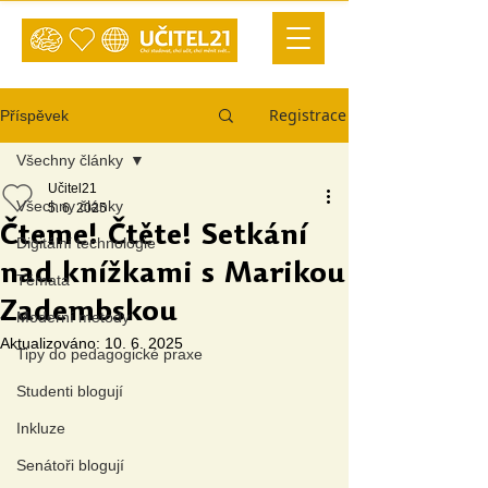
Registrace
Příspěvek
Všechny články
Učitel21
Všechny články
5. 6. 2025
Čteme! Čtěte! Setkání
Digitální technologie
nad knížkami s Marikou
Témata
Zadembskou
Moderní metody
Aktualizováno:
10. 6. 2025
Tipy do pedagogické praxe
Studenti blogují
Inkluze
Senátoři blogují