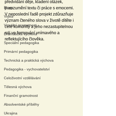
předvídání děje, kladení otázek, 
Blogy
porozumění textu či práce s emocemi. 
V neposlední řadě projekt zdůrazňuje 
Videa
význam čteného slova v životě dítěte i 
Vizuální gramotnost
celé komunity a jeho nezastupitelnou 
roli ve formování vnímavého a 
Dramatická výchova
reflektujícího člověka.
Speciální pedagogika
Primární pedagogika
Technická a praktická výchova
Pedagogika - vychovatelství
Celoživotní vzdělávání
Tělesná výchova
Finanční gramotnost
Absolventské příběhy
Ukrajina