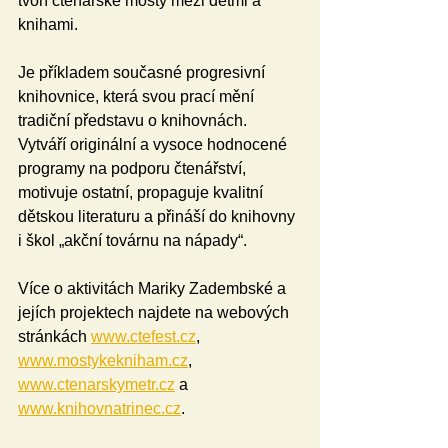
tvoří čtenářské mosty mezi dětmi a 
knihami.
Je příkladem současné progresivní 
knihovnice, která svou prací mění 
tradiční představu o knihovnách. 
Vytváří originální a vysoce hodnocené 
programy na podporu čtenářství, 
motivuje ostatní, propaguje kvalitní 
dětskou literaturu a přináší do knihovny 
i škol „akční továrnu na nápady“.
Více o aktivitách Mariky Zadembské a 
jejích projektech najdete na webových 
stránkách 
www.ctefest.cz
, 
www.mostykekniham.cz
, 
www.ctenarskymetr.cz
 a 
www.knihovnatrinec.cz
.