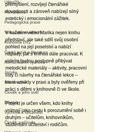
Učitel21
přemýšlení, rozvíjejí čtenářské 
dovednosti a zároveň nabízejí silný 
Pomáháme
estetický i emocionální zážitek.
Pedagogická praxe
Volnočasové aktivity
V každém videu Marika nejen knihu 
představí, ale také sdílí svůj osobní 
Knihovna DVZ
pohled na její poselství a nabízí 
Český jazyk a literatura
nápady, jak s knihou dále pracovat. K 
videím budou postupně přibývat 
Komunikační výchova
metodické materiály – aktivity, pracovní 
Jazyky
listy či návrhy na čtenářské lekce – 
které vznikly v praxi a byly ověřeny při 
Matematika
práci s dětmi v knihovně či ve škole.
Člověk a jeho svět
Dějepis
Projekt je určen všem, kdo knihy 
vnímají jako cestu k porozumění sobě i 
Výchova k občanství
druhým – učitelům, knihovníkům, 
Člověk a příroda
studentům učitelství i rodičům.