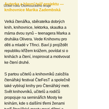
Autorka a hlavní tvář projektu — 
Učitel roku Olomouckého kraje
knihovnice Marika Zadembská
Velká čtenářka, sběratelka dobrých 
knih, knihovnice, lektorka, skautka a 
máma dvou synů – teenagera Marka a 
druháka Olivera. Vede Knihovnu pro 
děti a mladé v Třinci. Baví ji projíždět 
republiku křížem krážem, povídat si o 
knihách a čtení, inspirovat a motivovat 
ke čtení druhé.
S partou učitelů a knihovníků založila 
čtenářský festival ČteFesT a společně 
také vybírají knihy pro Čtenářský metr. 
Svět knihovníků, učitelů a rodičů 
propojuje na seminářích Mosty ke 
knihám, kde s dalšími třemi ženami 