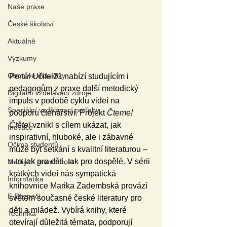
Naše praxe
České školství
Aktuálně
Výzkumy
Oborové didaktiky
Portál Učitel21 nabízí studujícím i 
pedagogům z praxe další metodický 
Digitální vzdělávací zdroje
impuls v podobě cyklu videí na 
Speciální vzdělávací potřeby
podporu čtenářství. Projekt 
Čteme! 
Čtěte!
 vznikl s cílem ukázat, jak 
Inovace
inspirativní, hluboké, ale i zábavné 
Očima studentů
může být setkání s kvalitní literaturou – 
a to jak pro děti, tak pro dospělé. V sérii 
Mediální gramotnost
krátkých videí nás sympatická 
Informatika
knihovnice Marika Zadembská provází 
E-Bezpečí
světem současné české literatury pro 
děti a mládež. Vybírá knihy, které 
Technika
otevírají důležitá témata, podporují 