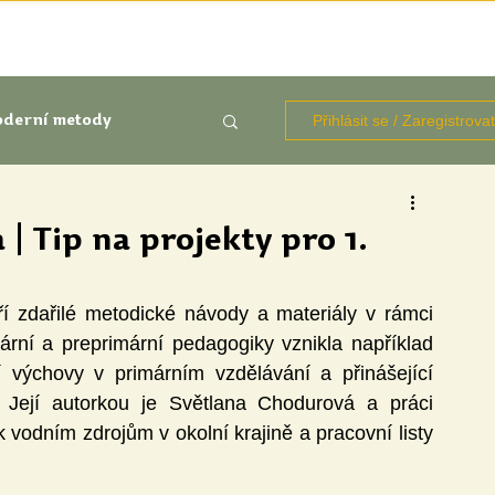
TÉMATA
KNIHOVNA ZDROJŮ
BLOGY
OČIMA STUD
Přihlásit se / Zaregistrova
derní metody
kluze
| Tip na projekty pro 1.
Aktuálně
Výzkumy
í zdařilé metodické návody a materiály v rámci 
rní a preprimární pedagogiky vznikla například 
í výchovy v primárním vzdělávání a přinášející 
Její autorkou je Světlana Chodurová a práci 
obsahující přípravy na badatelské výpravy k vodním zdrojům v okolní krajině a pracovní listy 
udentů