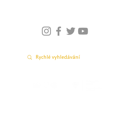
026–2021; Pedagogická fakulta Univerzity Palackého v Olomou
webmaster Petra Šobáňová