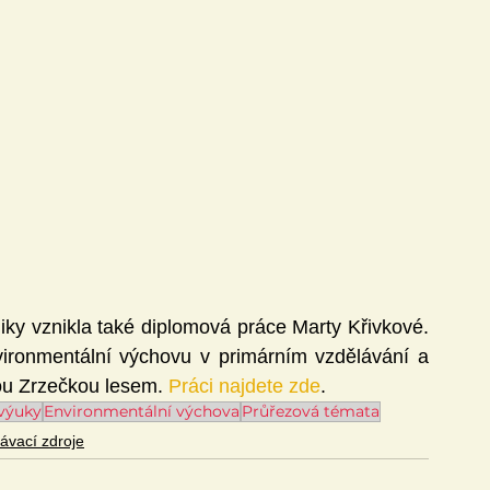
Technika
Učitel21
ivity
Knihovna DVZ
Jazyky
Matematika
ky vznikla také diplomová práce Marty Křivkové. 
ironmentální výchovu v primárním vzdělávání a 
ou Zrzečkou lesem. 
Práci najdete zde
.
 výuky
Environmentální výchova
Průřezová témata
lávací zdroje