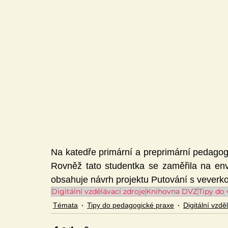
Mediální gramotnost
Informatika
E-Bezpečí
Pomáháme
Pedagogická praxe
Volnočasové akt
Český jazyk a literatura
Komunikační výchova
Na katedře primární a preprimární pedagogi
Člověk a jeho svět
Rovněž tato studentka se zaměřila na env
obsahuje návrh projektu Putování s veverk
Digitální vzdělávací zdroje
Knihovna DVZ
Tipy do
Témata
Tipy do pedagogické praxe
Digitální vzdě