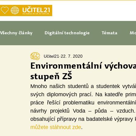
DOMŮ
NAŠE VIZE UČITELSTVÍ
Všechny články
Digitální technologie
Témata
Mo
Učitel21
22. 7. 2020
Tipy do pedagogické praxe
Studenti blogují
In
Environmentální výchova 
stupeň ZŠ
Senátoři blogují
Naše praxe
České školství
Mnoho našich studentů a studentek vytvář
svých diplomových prací. Na katedře primá
práce řešící problematiku environmentáln
Oborové didaktiky
Digitální vzdělávací zdroje
návrhy projektů Voda – půda – vzduch. 
můžete stáhnout zde
.
Speciální vzdělávací potřeby
Inovace
Očima st