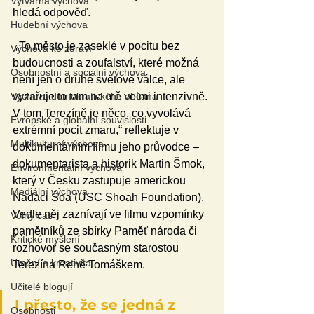
Výtvarná výchova
hledá odpověď.
Hudební výchova
 „To město je zaseklé v pocitu bez 
Výchova ke zdraví
budoucnosti a zoufalství, které možná 
Osobnostní a sociální výchova
není jen o druhé světové válce, ale 
vyzařuje to tam na mě velmi intenzivně. 
Výchova demokratického občana
V tom Terezíně je něco, co vyvolává 
Evropské a globální souvislosti
extrémní pocit zmaru,“ reflektuje v 
Multikulturní výchova
dokumentárním filmu jeho průvodce – 
dokumentarista a historik Martin Šmok, 
Environmentální výchova
který v Česku zastupuje americkou 
Mediální výchova
Nadaci Šoa (USC Shoah Foundation). 
Vedle něj zaznívají ve filmu vzpomínky 
Volný čas
pamětníků ze sbírky Paměť národa či 
Kritické myšlení
rozhovor se současným starostou 
Umění a kreativita
Terezína René Tomáškem.
Učitelé blogují
I přesto, že se jedná z 
Osobnosti