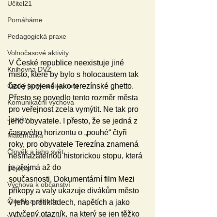
Učitel21
Pomáháme
Pedagogická praxe
Volnočasové aktivity
V České republice neexistuje jiné 
Knihovna DVZ
místo, které by bylo s holocaustem tak 
úzce spojené jako terezínské ghetto. 
Český jazyk a literatura
Přesto se povedlo tento rozměr města 
Komunikační výchova
pro veřejnost zcela vymýtit. Ne tak pro 
Jazyky
jeho obyvatele. I přesto, že se jedná z 
časového horizontu o „pouhé“ čtyři 
Matematika
roky, pro obyvatele Terezína znamená 
Člověk a jeho svět
nesmazatelnou historickou stopu, která 
je zřejmá až do 
Dějepis
současnosti. Dokumentární film Mezi 
Výchova k občanství
příkopy a valy ukazuje divákům město 
Člověk a příroda
v jeho protikladech, napětích a jako 
vytyčený otazník, na který se jen těžko 