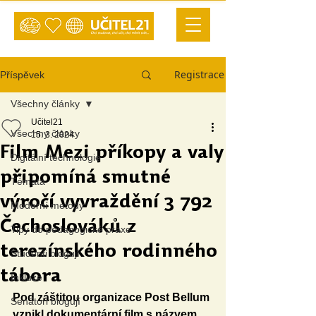
Registrace
Příspěvek
Všechny články
Učitel21
Všechny články
15. 3. 2024
Film Mezi příkopy a valy
Digitální technologie
připomíná smutné
Témata
výročí vyvraždění 3 792
Moderní metody
Čechoslováků z
Tipy do pedagogické praxe
terezínského rodinného
Studenti blogují
tábora
Inkluze
Pod záštitou organizace Post Bellum 
Senátoři blogují
vznikl dokumentární film s názvem 