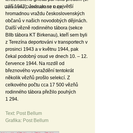
září 1943). Jednalo se o největší 
Učitel roku Olomouckého kraje
hromadnou vraždu československých 
občanů v našich novodobých dějinách. 
Další vězně rodinného tábora (sekce 
BIIb tábora KT Birkenau), kteří sem byli 
z Terezína deportováni v transportech v 
prosinci 1943 a v květnu 1944, pak 
čekal podobný osud ve dnech 10. – 12. 
července 1944. Na rozdíl od 
březnového vyvraždění tentokrát 
několik vězňů prošlo selekcí. Z 
celkového počtu cca 17 500 vězňů 
rodinného tábora přežilo pouhých 
1 294.
Text: Post Bellum
Grafika: Post Bellum