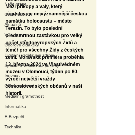
Naše praxe
Mezi příkopy a valy, který 
představuje nejvýznamnější českou 
České školství
památku holocaustu – město 
Aktuálně
Terezín. To bylo poslední 
Výzkumy
předsmrtnou zastávkou pro velký 
počet středoevropských Židů a 
Oborové didaktiky
téměř pro všechny Židy z českých 
Digitální vzdělávací zdroje
zemí. Moravská premiéra proběhla 
13. března 2024 ve Vlastivědném 
Speciální vzdělávací potřeby
muzeu v Olomouci, týden po 80. 
Inovace
výročí největší vraždy 
Očima studentů
československých občanů v naší 
historii.
Mediální gramotnost
Informatika
E-Bezpečí
Technika