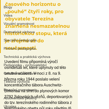
časového horizontu o 
Blogy
„pouhé“ čtyři roky, pro 
Videa
obyvatele Terezína 
Vizuální gramotnost
znamená nesmazatelnou 
Dramatická výchova
historickou stopu, která 
je zřejmá až do 
Speciální pedagogika
současnosti. 
Primární pedagogika
Technická a praktická výchova
Uvedení filmu připomíná výročí 
Pedagogika - vychovatelství
osmdesáti let, které uplynuly od této 
smutné události. V noci z 8. na 9. 
Celoživotní vzdělávání
března roku 1944 poslalo velení 
Tělesná výchova
koncentračního tábora Auschwitz-
Finanční gramotnost
Birkenau na smrt do plynových komor 
3792 židovských vězňů, deportovaných 
Absolventské příběhy
do tzv. terezínského rodinného tábora z 
Ukrajina
terezínského ghetta půl roku předtím (6. 