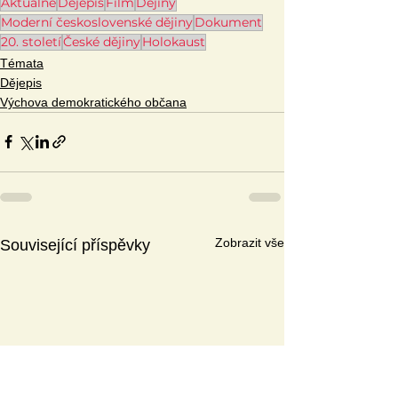
Aktuálně
Dějepis
Film
Dějiny
Moderní československé dějiny
Dokument
20. století
České dějiny
Holokaust
Témata
Dějepis
Výchova demokratického občana
Zobrazit vše
Související příspěvky