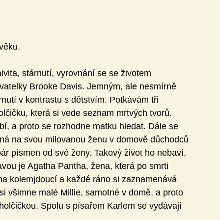
věku.
ivita, stárnutí, vyrovnání se se životem
ovatelky Brooke Davis. Jemným, ale nesmírně 
tí v kontrastu s dětstvím. Potkávám tři 
olčičku, která si vede seznam mrtvých tvorů. 
líbí, a proto se rozhodne matku hledat. Dále se 
íná na svou milovanou ženu v domově důchodců 
pár písmen od své ženy. Takový život ho nebaví, 
tavou je Agatha Pantha, žena, která po smrti 
na kolemjdoucí a každé ráno si zaznamenává 
si všimne malé Millie, samotné v domě, a proto 
holčičkou. Spolu s písařem Karlem se vydávají 