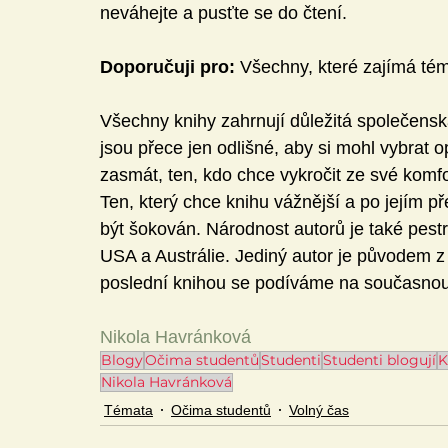
neváhejte a pusťte se do čtení. 
Doporučuji pro:
 Všechny, které zajímá tém
Všechny knihy zahrnují důležitá společenská
jsou přece jen odlišné, aby si mohl vybrat 
zasmát, ten, kdo chce vykročit ze své komfo
Ten, který chce knihu vážnější a po jejím pře
být šokován. Národnost autorů je také pestr
USA a Austrálie. Jediný autor je původem z 
poslední knihou se podíváme na současnou 
Nikola Havránková
Blogy
Očima studentů
Studenti
Studenti blogují
K
Nikola Havránková
Témata
Očima studentů
Volný čas