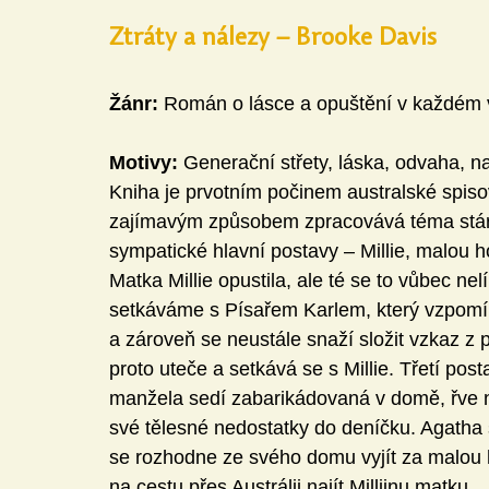
Ztráty a nálezy – Brooke Davis
Žánr:
 Román o lásce a opuštění v každém 
Motivy:
 Generační střety, láska, odvaha, na
Kniha je prvotním počinem australské spis
zajímavým způsobem zpracovává téma stárnu
sympatické hlavní postavy – Millie, malou h
Matka Millie opustila, ale té se to vůbec ne
setkáváme s Písařem Karlem, který vzpom
a zároveň se neustále snaží složit vzkaz z 
proto uteče a setkává se s Millie. Třetí pos
manžela sedí zabarikádovaná v domě, řve 
své tělesné nedostatky do deníčku. Agatha 
se rozhodne ze svého domu vyjít za malou 
na cestu přes Austrálii najít Milliinu matku.