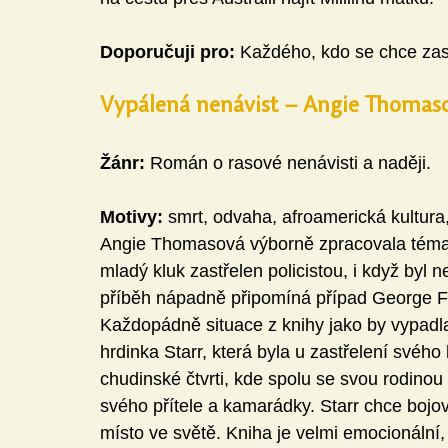
Doporučuji pro:
 Každého, kdo se chce zas
Vypálená nenávist – Angie Thomas
Žánr:
 Román o rasové nenávisti a naději. 
Motivy:
 smrt, odvaha, afroamerická kultur
Angie Thomasová výborně zpracovala téma r
mladý kluk zastřelen policistou, i když byl 
příběh nápadně připomíná případ George Flo
Každopádně situace z knihy jako by vypadla z
hrdinka Starr, která byla u zastřelení svéh
chudinské čtvrti, kde spolu se svou rodinou
svého přítele a kamarádky. Starr chce bojov
místo ve světě. Kniha je velmi emocionální, a