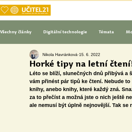
DOMŮ
NAŠE VIZE UČITELSTVÍ
Všechny články
Digitální technologie
Témata
Mo
Nikola Havránková
15. 6. 2022
Tipy do pedagogické praxe
Studenti blogují
In
Horké tipy na letní čtení
Léto se blíží, slunečných dnů přibývá a š
Senátoři blogují
Naše praxe
České školství
vám přinést pár tipů ke čtení. Nebude to
knihy, anebo knihy, které každý zná. Snaž
za to přečíst a možná jste o nich ještě n
Oborové didaktiky
Digitální vzdělávací zdroje
ale nemusí být úplně nejnovější. Tak se
Speciální vzdělávací potřeby
Inovace
Očima st