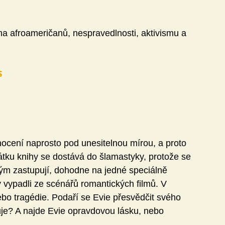
a afroameričanů, nespravedlnosti, aktivismu a 
s
ocení naprosto pod unesitelnou mírou, a proto 
čátku knihy se dostává do šlamastyky, protože se 
ým zastupují, dohodne na jedné speciálně 
 vypadli ze scénářů romantických filmů. V 
ebo tragédie. Podaří se Evie přesvědčit svého 
uje? A najde Evie opravdovou lásku, nebo 