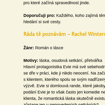
pro které začíná spravedlnost jinde. 
Doporučuji pro:
 Každého, koho zajímá tém
hledání si své cesty. 
Ráda tě poznávám – Rachel Winter
Žánr:
 Román o lásce 
Motivy:
 láska, osudová setkání, přetvářka
Hlavní protagonistka Evie má své sebehodn
se dře v práci, kde ji nikdo neocení. Na za
s klientem, kterého spolu se svým nadřízen
výzvě. Evie si domlouvá rande, které jakoby
podání Evie je to však často jen komedie n
klienta, že romantická láska skutečně exist
zůstane jen u nepovedených setkáních? 