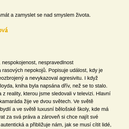
mát a zamyslet se nad smyslem života.
ová 
a, nespokojenost, nespravedlnost
asových nepokojů. Popisuje událost, kdy je 
neozbrojený a nevykazoval agresivitu. I když 
yda, kniha byla napsána dřív, než se to stalo. 
 reality, kterou jsme sledovali v televizi. Hlavní 
o kamaráda žije ve dvou světech. Ve světě 
 bydlí a ve světě luxusní bělošské školy, kde má 
at za svá práva a zároveň si chce najít své 
utentická a přibližuje nám, jak se musí cítit lidé, 