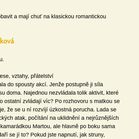
obavit a mají chuť na klasickou romantickou 
nková
u. 
se, vztahy, přátelství
la do spousty akcí. Jenže postupně ji síla 
su doma. Najednou nezvládala tolik aktivit, které 
ho ostatní zvládají víc? Po rozhovoru s matkou se 
, že se u ní rozvíjí úzkostná porucha. Lada se 
ckých atak, počítání na uklidnění a nejrůznějších 
 kamarádkou Martou, ale hlavně po boku sama 
aří se jí to? Pokud jste napnutí, jak struny, 