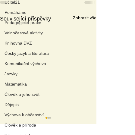
Učitel21
Pomáháme
Zobrazit vše
Související příspěvky
Pedagogická praxe
Volnočasové aktivity
Knihovna DVZ
Český jazyk a literatura
Komunikační výchova
Jazyky
Matematika
Člověk a jeho svět
Dějepis
Výchova k občanství
Člověk a příroda
A
KTUÁLNÍ TÉMAT
A