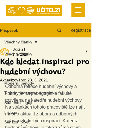
Registrace
Příspěvek
Všechny články
Učitel21
Všechny články
3. 8. 2020
Kde hledat inspiraci pro
Digitální technologie
hudební výchovu?
Témata
Aktualizováno:
23. 3. 2021
Moderní metody
Odborná reflexe hudební výchovy a 
Tipy do pedagogické praxe
kultury je na pedagogické fakultě 
rozvíjena na katedře hudební výchovy. 
Studenti blogují
Na stránkách tohoto pracoviště lze najít 
Inkluze
mnoho aktualit z oboru a odborných 
nebo metodických inspirací. Katedra 
Senátoři blogují
hudební výchovy je také známá svým 