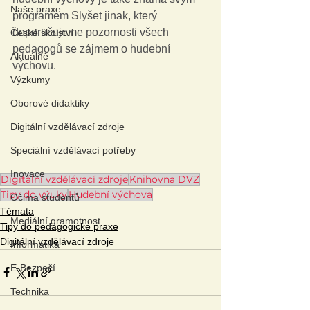
Naše praxe
programem Slyšet jinak, který 
doporučujeme pozornosti všech 
České školství
pedagogů se zájmem o hudební 
Aktuálně
výchovu.
Výzkumy
Oborové didaktiky
Digitální vzdělávací zdroje
Speciální vzdělávací potřeby
Inovace
Digitální vzdělávací zdroje
Knihovna DVZ
Tipy do výuky
Hudební výchova
Očima studentů
Témata
Mediální gramotnost
Tipy do pedagogické praxe
Digitální vzdělávací zdroje
Informatika
E-Bezpečí
Technika