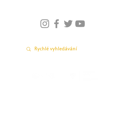
026–2021; Pedagogická fakulta Univerzity Palackého v Olomou
webmaster Petra Šobáňová