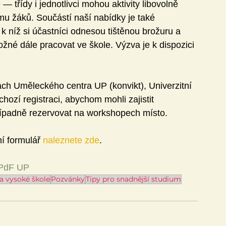
— třídy i jednotlivci mohou aktivity libovolně 
u žáků. Součástí naší nabídky je také 
, k níž si účastníci odnesou tištěnou brožuru a 
žné dále pracovat ve škole. Výzva je k dispozici 
ch Uměleckého centra UP (konvikt), Univerzitní 
zí registraci, abychom mohli zajistit 
 případně rezervovat na workshopech místo.
í formulář 
naleznete zde
.
 PdF UP
a vysoké škole
Pozvánky
Tipy pro snadnější studium