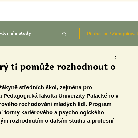
TÉMATA
KNIHOVNA ZDROJŮ
BLOGY
OČIMA STUD
Přihlásit se / Zaregistrova
derní metody
kluze
erý ti pomůže rozhodnout o
Aktuálně
Výzkumy
žákyně středních škol, zejména pro 
a Pedagogická fakulta Univerzity Palackého v 
rového rozhodování mladých lidí. Program 
í formy kariérového a psychologického 
itým rozhodnutím o dalším studiu a profesní 
udentů