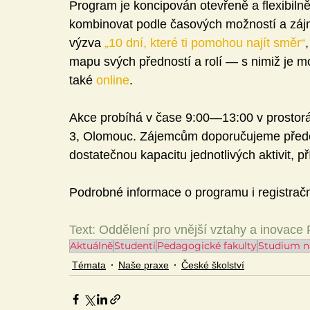
Program je koncipován otevřeně a flexibilně 
kombinovat podle časových možností a zájm
výzva 
„10 dní, které ti pomohou najít směr“
mapu svých předností a rolí — s nimiž je mo
také 
online
.
Akce probíhá v čase 9:00—13:00 v prostorá
3, Olomouc. Zájemcům doporučujeme předcho
dostatečnou kapacitu jednotlivých aktivit,
Podrobné informace o programu i registračn
Text: Oddělení pro vnější vztahy a inovace
Aktuálně
Studenti
Pedagogické fakulty
Studium n
Témata
Naše praxe
České školství