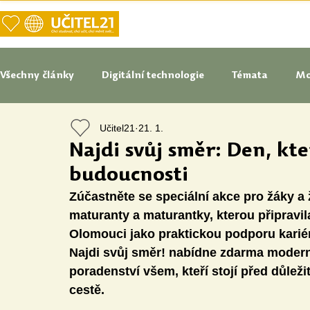
DOMŮ
NAŠE VIZE UČITELSTVÍ
Všechny články
Digitální technologie
Témata
Mo
Učitel21
21. 1.
Tipy do pedagogické praxe
Studenti blogují
In
Najdi svůj směr: Den, kt
budoucnosti
Senátoři blogují
Naše praxe
České školství
Zúčastněte se speciální akce pro žáky a 
maturanty a maturantky, kterou připravil
Olomouci jako praktickou podporu karié
Oborové didaktiky
Digitální vzdělávací zdroje
Najdi svůj směr! nabídne zdarma modern
poradenství všem, kteří stojí před důlež
cestě.
Speciální vzdělávací potřeby
Inovace
Očima st