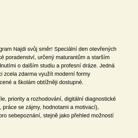
gram Najdi svůj směr! Speciální den otevřených 
ké poradenství, určený maturantům a starším 
dnutími o dalším studiu a profesní dráze. Jedná 
i zcela zdarma využít moderní formy 
acené a školám obtížněji dostupné.
 priority a rozhodování, digitální diagnostické 
, práce se zájmy, hodnotami a motivací), 
 pro sebepoznání, stejně jako přehled možností 