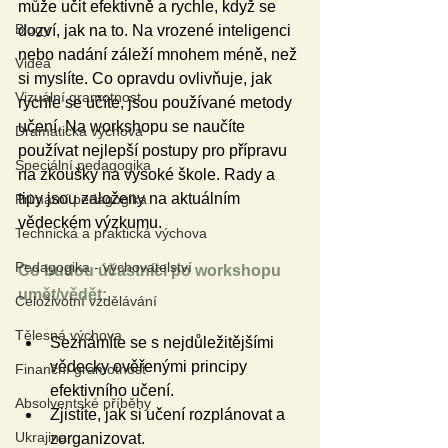
může učit efektivně a rychle, když se 
Blogy
dozví, jak na to. Na vrozené inteligenci 
nebo nadání záleží mnohem méně, než 
Videa
si myslíte. Co opravdu ovlivňuje, jak 
Vizuální gramotnost
rychle se učíte, jsou používané metody 
učení. Na workshopu se naučíte 
Dramatická výchova
používat nejlepší postupy pro přípravu 
Speciální pedagogika
na zkoušky na vysoké škole. Rady a 
tipy jsou založeny na aktuálním 
Primární pedagogika
vědeckém výzkumu.
Technická a praktická výchova
Pedagogika - vychovatelství
Co budou účastníci po workshopu 
umět/vědět:
Celoživotní vzdělávání
Tělesná výchova
Seznámíte se s nejdůležitějšími 
vědecky ověřenými principy 
Finanční gramotnost
efektivního učení.
Absolventské příběhy
Zjistíte, jak si učení rozplánovat a 
Ukrajina
zorganizovat.