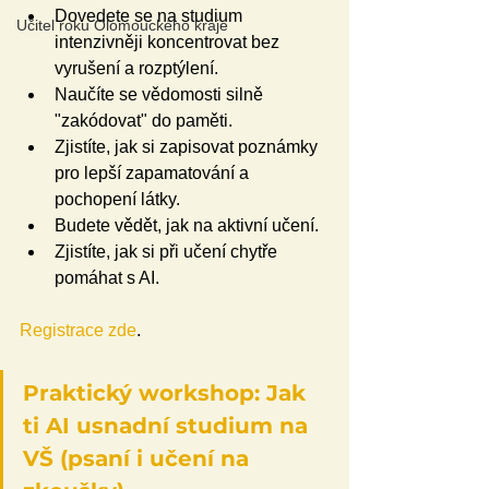
Dovedete se na studium 
Učitel roku Olomouckého kraje
intenzivněji koncentrovat bez 
vyrušení a rozptýlení.
Naučíte se vědomosti silně 
"zakódovat" do paměti.
Zjistíte, jak si zapisovat poznámky 
pro lepší zapamatování a 
pochopení látky.
Budete vědět, jak na aktivní učení.
Zjistíte, jak si při učení chytře 
pomáhat s AI.
Registrace zde
. 
Praktický workshop: Jak 
ti AI usnadní studium na 
VŠ (psaní i učení na 