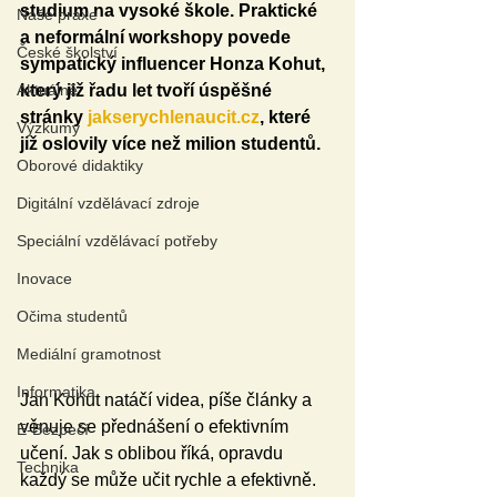
studium na vysoké škole. Praktické 
Naše praxe
a neformální workshopy povede 
České školství
sympatický influencer Honza Kohut, 
Aktuálně
který již řadu let tvoří úspěšné 
stránky 
jakserychlenaucit.cz
, které 
Výzkumy
již oslovily více než milion studentů.
Oborové didaktiky
Digitální vzdělávací zdroje
Speciální vzdělávací potřeby
Inovace
Očima studentů
Mediální gramotnost
Informatika
Jan Kohut natáčí videa, píše články a 
věnuje se přednášení o efektivním 
E-Bezpečí
učení. Jak s oblibou říká, opravdu 
Technika
každý se může učit rychle a efektivně. 