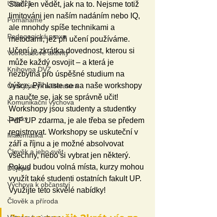
Učitel21
Stačí jen vědět, jak na to. Nejsme totiž 
limitováni jen naším nadáním nebo IQ, 
Pomáháme
ale mnohdy spíše technikami a 
Pedagogická praxe
metodami, jež při učení používáme. 
Učení je zkrátka dovednost, kterou si 
Volnočasové aktivity
může každý osvojit – a která je 
Knihovna DVZ
nezbytná pro úspěšné studium na 
výšce. Přihlaste se na naše workshopy 
Český jazyk a literatura
a naučte se, jak se správně učit! 
Komunikační výchova
Workshopy jsou studenty a studentky 
Jazyky
PdF UP zdarma, je ale třeba se předem 
registrovat. Workshopy se uskuteční v 
Matematika
září a říjnu a je možné absolvovat 
Člověk a jeho svět
všechny, nebo si vybrat jen některý. 
Pokud budou volná místa, kurzy mohou 
Dějepis
využít také studenti ostatních fakult UP. 
Výchova k občanství
Využijte této skvělé nabídky!
Člověk a příroda