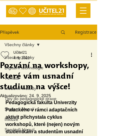
Registrace
Příspěvek
Všechny články
Učitel21
Všechny články
4. 9. 2022
Pozvání na workshopy,
Digitální technologie
které vám usnadní
Témata
studium na výšce!
Moderní metody
Aktualizováno:
24. 9. 2025
Tipy do pedagogické praxe
Pedagogická fakulta Univerzity 
Studenti blogují
Palackého v rámci adaptačních 
aktivit přichystala cyklus 
Inkluze
workshopů, které (nejen) novým 
Senátoři blogují
studentkám a studentům usnadní 