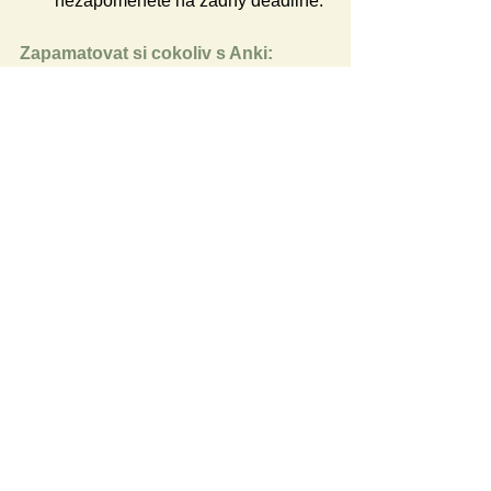
nezapomenete na žádný deadline.
Zapamatovat si cokoliv s Anki:
Pochopíte princip chytrých kartiček 
a algoritmu, který vám znalosti 
uloží do dlouhodobé paměti za 
minimum času.
Chytře využít podceňované AI 
nástroje pro studium:
Podíváme se na nástroj 
NotebookLM a jak vám může 
pomoci se shrnutím textů, tvorbou 
myšlenkových map, podcastů, 
videí nebo přípravou učících 
kartiček.