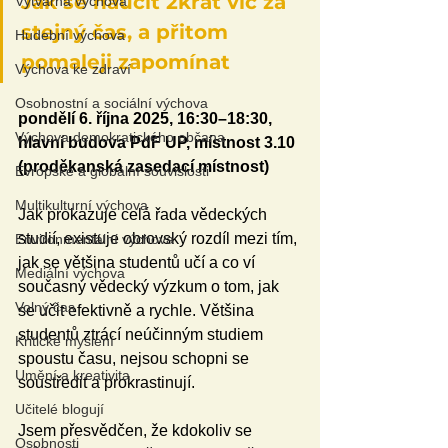
Jak se naučit 2krát víc za 
Výtvarná výchova
stejný čas, a přitom 
Hudební výchova
pomaleji zapomínat
Výchova ke zdraví
Osobnostní a sociální výchova
pondělí 6. října 2025, 16:30–18:30, 
Výchova demokratického občana
hlavní budova PdF UP, místnost 3.10 
(proděkanská zasedací místnost)
Evropské a globální souvislosti
Multikulturní výchova
Jak prokazuje celá řada vědeckých 
studií, existuje obrovský rozdíl mezi tím, 
Environmentální výchova
jak se většina studentů učí a co ví 
Mediální výchova
současný vědecký výzkum o tom, jak 
Volný čas
se učit efektivně a rychle. Většina 
studentů ztrácí neúčinným studiem 
Kritické myšlení
spoustu času, nejsou schopni se 
Umění a kreativita
soustředit a prokrastinují. 
Učitelé blogují
Jsem přesvědčen, že kdokoliv se 
Osobnosti