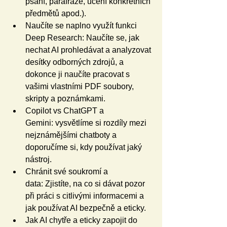
psaní, parafráze, učení konkrétních 
předmětů apod.).
Naučíte se naplno využít funkci 
Deep Research: Naučíte se, jak 
nechat AI prohledávat a analyzovat 
desítky odborných zdrojů, a 
dokonce ji naučíte pracovat s 
vašimi vlastními PDF soubory, 
skripty a poznámkami.
Copilot vs ChatGPT a 
Gemini: vysvětlíme si rozdíly mezi 
nejznámějšími chatboty a 
doporučíme si, kdy používat jaký 
nástroj.
Chránit své soukromí a 
data: Zjistíte, na co si dávat pozor 
při práci s citlivými informacemi a 
jak používat AI bezpečně a eticky.
Jak AI chytře a eticky zapojit do 