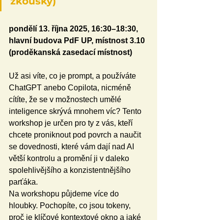
zkoušky)
pondělí 13. října 2025, 16:30–18:30, 
hlavní budova PdF UP, místnost 3.10 
(proděkanská zasedací místnost)
Už asi víte, co je prompt, a používáte 
ChatGPT anebo Copilota, nicméně 
cítíte, že se v možnostech umělé 
inteligence skrývá mnohem víc? Tento 
workshop je určen pro ty z vás, kteří 
chcete proniknout pod povrch a naučit 
se dovednosti, které vám dají nad AI 
větší kontrolu a promění ji v daleko 
spolehlivějšího a konzistentnějšího 
parťáka.
Na workshopu půjdeme více do 
hloubky. Pochopíte, co jsou tokeny, 
proč je klíčové kontextové okno a jaké 