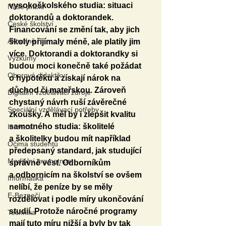
vysokoškolského studia: situaci 
Naše praxe
doktorandů a doktorandek. 
České školství
Financování se změní tak, aby jich 
Aktuálně
školy přijímaly méně, ale platily jim 
více. Doktorandi a doktorandky si 
Výzkumy
budou moci konečně také požádat 
Oborové didaktiky
o hypotéku a získají nárok na 
důchod či mateřskou. Zároveň 
Digitální vzdělávací zdroje
chystaný návrh ruší závěrečné 
Speciální vzdělávací potřeby
zkoušky. A měl by i zlepšit kvalitu 
samotného studia: školitelé 
Inovace
a školitelky budou mít například 
Očima studentů
předepsaný standard, jak studující 
Mediální gramotnost
správně vést. Odborníkům 
a odbornicím na školství se ovšem 
Informatika
nelíbí, že peníze by se měly 
E-Bezpečí
rozdělovat i podle míry ukončování 
studií. Protože náročné programy 
Technika
mají tuto míru nižší a byly by tak 