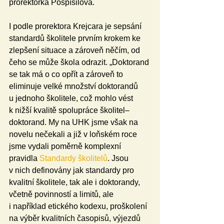
prorektorka Pospíšilová.
I podle prorektora Krejcara je sepsání 
standardů školitele prvním krokem ke 
zlepšení situace a zároveň něčím, od 
čeho se může škola odrazit. „Doktorand 
se tak má o co opřít a zároveň to 
eliminuje velké množství doktorandů 
u jednoho školitele, což mohlo vést 
k nižší kvalitě spolupráce školitel–
doktorand. My na UHK jsme však na 
novelu nečekali a již v loňském roce 
jsme vydali poměrně komplexní 
pravidla 
Standardy školitelů
. Jsou 
v nich definovány jak standardy pro 
kvalitní školitele, tak ale i doktorandy, 
včetně povinností a limitů, ale 
i například etického kodexu, proškolení 
na výběr kvalitních časopisů, výjezdů 