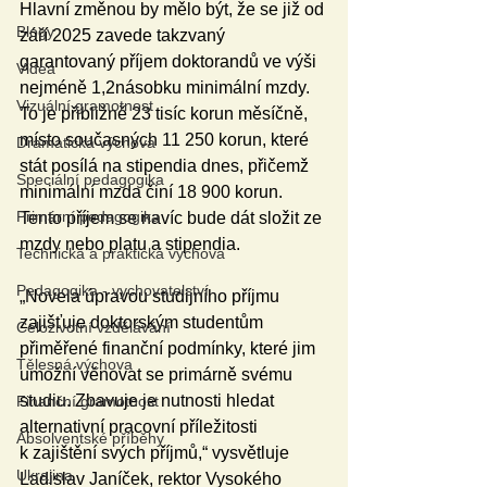
Hlavní změnou by mělo být, že se již od 
Blogy
září 2025 zavede takzvaný 
garantovaný příjem doktorandů ve výši 
Videa
nejméně 1,2násobku minimální mzdy. 
Vizuální gramotnost
To je přibližně 23 tisíc korun měsíčně, 
místo současných 11 250 korun, které 
Dramatická výchova
stát posílá na stipendia dnes, přičemž 
Speciální pedagogika
minimální mzda činí 18 900 korun. 
Primární pedagogika
Tento příjem se navíc bude dát složit ze 
mzdy nebo platu a stipendia. 
Technická a praktická výchova
Pedagogika - vychovatelství
„Novela úpravou studijního příjmu 
zajišťuje doktorským studentům 
Celoživotní vzdělávání
přiměřené finanční podmínky, které jim 
Tělesná výchova
umožní věnovat se primárně svému 
studiu. Zbavuje je nutnosti hledat 
Finanční gramotnost
alternativní pracovní příležitosti 
Absolventské příběhy
k zajištění svých příjmů,“ vysvětluje 
Ukrajina
Ladislav Janíček, rektor Vysokého 