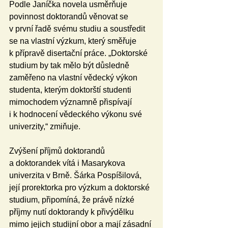
Podle Janíčka novela usměrňuje 
povinnost doktorandů věnovat se 
v první řadě svému studiu a soustředit 
se na vlastní výzkum, který směřuje 
k přípravě disertační práce. „Doktorské 
studium by tak mělo být důsledně 
zaměřeno na vlastní vědecký výkon 
studenta, kterým doktorští studenti 
mimochodem významně přispívají 
i k hodnocení vědeckého výkonu své 
univerzity,“ zmiňuje. 
Zvýšení příjmů doktorandů 
a doktorandek vítá i Masarykova 
univerzita v Brně. Šárka Pospíšilová, 
její prorektorka pro výzkum a doktorské 
studium, připomíná, že právě nízké 
příjmy nutí doktorandy k přivýdělku 
mimo jejich studijní obor a mají zásadní 