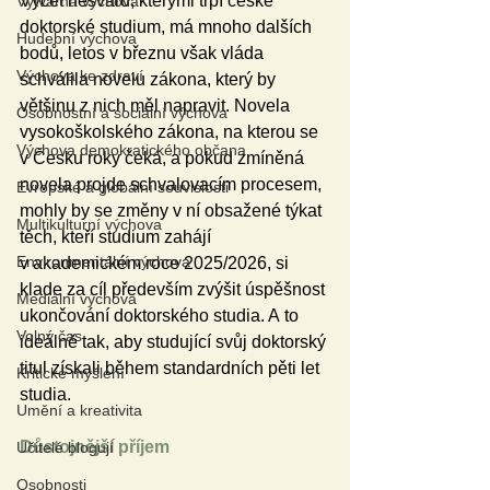
Výčet nešvarů, kterými trpí české 
Výtvarná výchova
doktorské studium, má mnoho dalších 
Hudební výchova
bodů, letos v březnu však vláda 
Výchova ke zdraví
schválila novelu zákona, který by 
většinu z nich měl napravit. Novela 
Osobnostní a sociální výchova
vysokoškolského zákona, na kterou se 
Výchova demokratického občana
v Česku roky čeká, a pokud zmíněná 
novela projde schvalovacím procesem, 
Evropské a globální souvislosti
mohly by se změny v ní obsažené týkat 
Multikulturní výchova
těch, kteří studium zahájí 
Environmentální výchova
v akademickém roce 2025/2026, si 
klade za cíl především zvýšit úspěšnost 
Mediální výchova
ukončování doktorského studia. A to 
Volný čas
ideálně tak, aby studující svůj doktorský 
titul získali během standardních pěti let 
Kritické myšlení
studia. 
Umění a kreativita
Důstojnější příjem
Učitelé blogují
Osobnosti