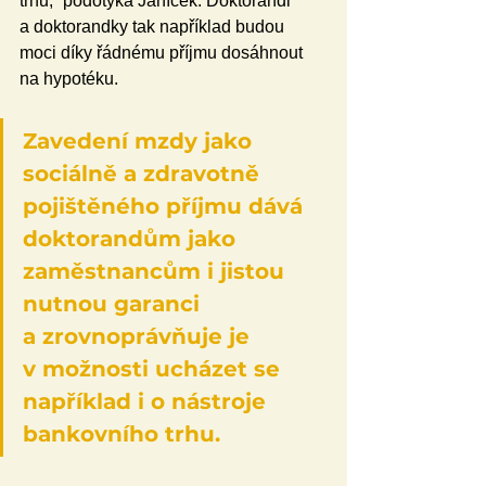
trhu,“ podotýká Janíček. Doktorandi 
a doktorandky tak například budou 
moci díky řádnému příjmu dosáhnout 
na hypotéku. 
Zavedení mzdy jako 
sociálně a zdravotně 
pojištěného příjmu dává 
doktorandům jako 
zaměstnancům i jistou 
nutnou garanci 
a zrovnoprávňuje je 
v možnosti ucházet se 
například i o nástroje 
bankovního trhu.