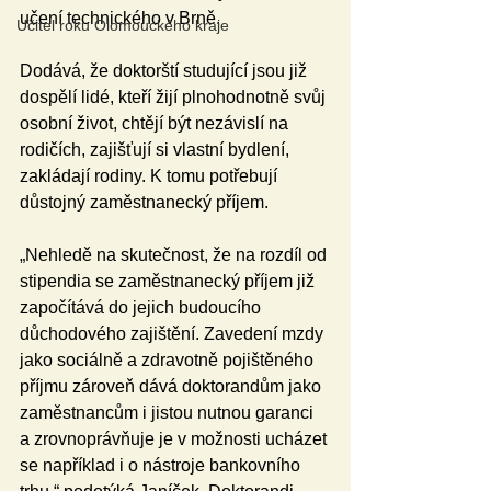
učení technického v Brně. 
Učitel roku Olomouckého kraje
Dodává, že doktorští studující jsou již 
dospělí lidé, kteří žijí plnohodnotně svůj 
osobní život, chtějí být nezávislí na 
rodičích, zajišťují si vlastní bydlení, 
zakládají rodiny. K tomu potřebují 
důstojný zaměstnanecký příjem.
„Nehledě na skutečnost, že na rozdíl od 
stipendia se zaměstnanecký příjem již 
započítává do jejich budoucího 
důchodového zajištění. Zavedení mzdy 
jako sociálně a zdravotně pojištěného 
příjmu zároveň dává doktorandům jako 
zaměstnancům i jistou nutnou garanci 
a zrovnoprávňuje je v možnosti ucházet 
se například i o nástroje bankovního 