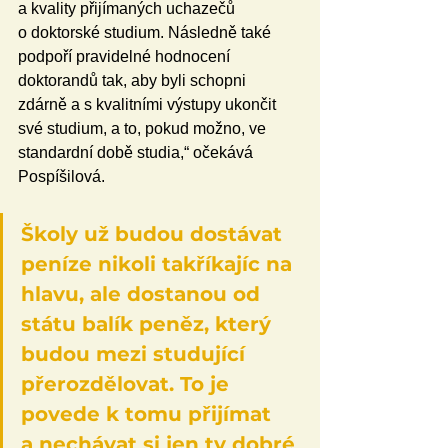
a kvality přijímaných uchazečů 
o doktorské studium. Následně také 
podpoří pravidelné hodnocení 
doktorandů tak, aby byli schopni 
zdárně a s kvalitními výstupy ukončit 
své studium, a to, pokud možno, ve 
standardní době studia,“ očekává 
Pospíšilová. 
Školy už budou dostávat 
peníze nikoli takříkajíc na 
hlavu, ale dostanou od 
státu balík peněz, který 
budou mezi studující 
přerozdělovat. To je 
povede k tomu přijímat 
a nechávat si jen ty dobré 