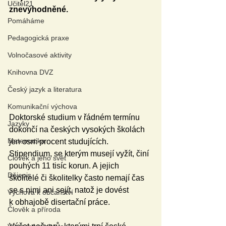
Učitel21
znevýhodněné. 
Pomáháme
Pedagogická praxe
Volnočasové aktivity
Knihovna DVZ
Český jazyk a literatura
Komunikační výchova
Doktorské studium v řádném termínu 
Jazyky
dokončí na českých vysokých školách 
Matematika
jen osm procent studujících. 
Stipendium, se kterým musejí vyžít, činí 
Člověk a jeho svět
pouhých 11 tisíc korun. A jejich 
Dějepis
školitelé či školitelky často nemají čas 
se s nimi ani sejít, natož je dovést 
Výchova k občanství
k obhajobě disertační práce. 
Člověk a příroda