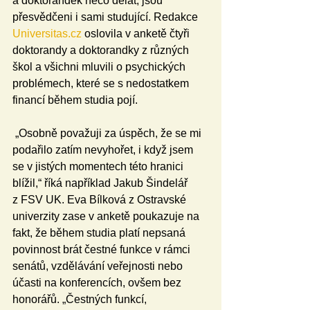
a doktorandek něco dělat, jsou 
přesvědčeni i sami studující. Redakce 
Universitas.cz
 oslovila v anketě čtyři 
doktorandy a doktorandky z různých 
škol a všichni mluvili o psychických 
problémech, které se s nedostatkem 
financí během studia pojí.
 „Osobně považuji za úspěch, že se mi 
podařilo zatím nevyhořet, i když jsem 
se v jistých momentech této hranici 
blížil,“ říká například Jakub Šindelář 
z FSV UK. Eva Bílková z Ostravské 
univerzity zase v anketě poukazuje na 
fakt, že během studia platí nepsaná 
povinnost brát čestné funkce v rámci 
senátů, vzdělávání veřejnosti nebo 
účasti na konferencích, ovšem bez 
honorářů. „Čestných funkcí, 