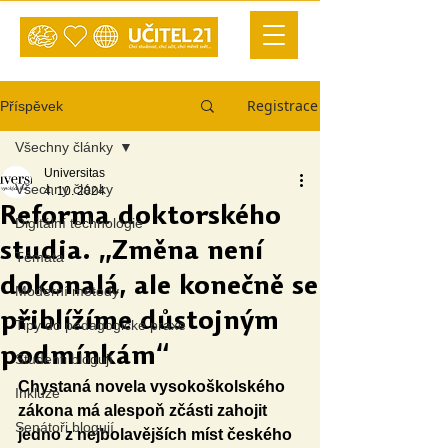
Registrace
Příspěvek
Všechny články
Universitas
Všechny články
4. 10. 2024
Reforma doktorského
Digitální technologie
studia. „Změna není
Témata
dokonalá, ale konečně se
Moderní metody
přiblížíme důstojným
Tipy do pedagogické praxe
podmínkám“
Studenti blogují
Chystaná novela vysokoškolského 
Inkluze
zákona má alespoň zčásti zahojit 
Senátoři blogují
jedno z nejbolavějších míst českého 