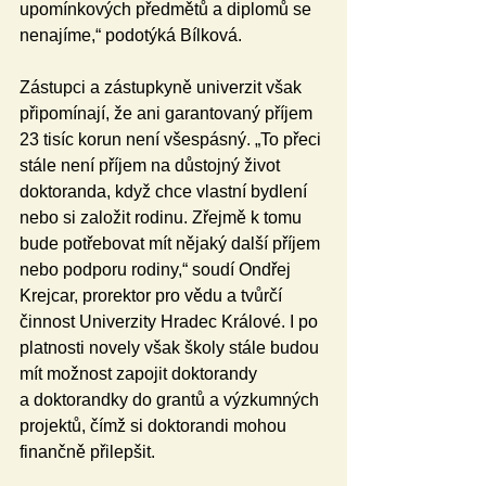
upomínkových předmětů a diplomů se 
nenajíme,“ podotýká Bílková.  
Zástupci a zástupkyně univerzit však 
připomínají, že ani garantovaný příjem 
23 tisíc korun není všespásný. „To přeci 
stále není příjem na důstojný život 
doktoranda, když chce vlastní bydlení 
nebo si založit rodinu. Zřejmě k tomu 
bude potřebovat mít nějaký další příjem 
nebo podporu rodiny,“ soudí Ondřej 
Krejcar, prorektor pro vědu a tvůrčí 
činnost Univerzity Hradec Králové. I po 
platnosti novely však školy stále budou 
mít možnost zapojit doktorandy 
a doktorandky do grantů a výzkumných 
projektů, čímž si doktorandi mohou 
finančně přilepšit. 