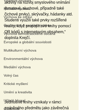
Výtvarná výchova
aktivity na rozvoj smyslového vnímání 
(hmatové, sluchové, případně také 
Hudební výchova
čichové prvky), skrývačky, hádanky atd. 
Výchova ke zdraví
Studenti využili také prvky rozšířené 
Osobnostní a sociální výchova
reality, když propojili své knihy pomocí 
QR kódů s internetovým obsahem,“ 
Výchova demokratického občana
doplnila Krejčí.
Evropské a globální souvislosti
Multikulturní výchova
Environmentální výchova
Mediální výchova
Volný čas
Kritické myšlení
Umění a kreativita
Učitelé blogují
Jednotlivé knihy vznikaly v rámci 
zmíněného předmětu jako závěrečná 
Osobnosti