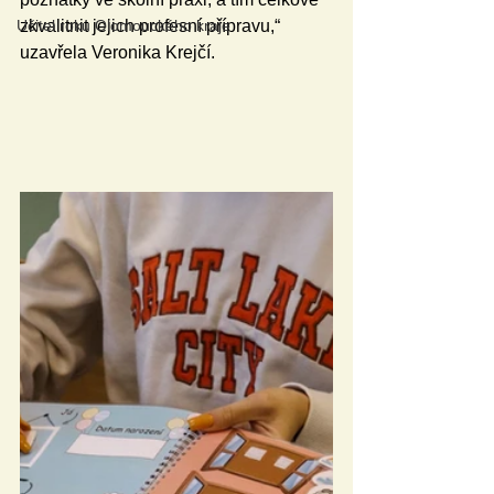
zkvalitnit jejich profesní přípravu,“ 
Učitel roku Olomouckého kraje
uzavřela Veronika Krejčí.