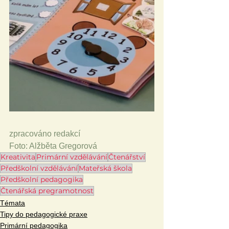
zpracováno redakcí
Foto: Alžběta Gregorová
Kreativita
Primární vzdělávání
Čtenářství
Předškolní vzdělávání
Mateřská škola
Předškolní pedagogika
Čtenářská pregramotnost
Témata
Tipy do pedagogické praxe
Primární pedagogika