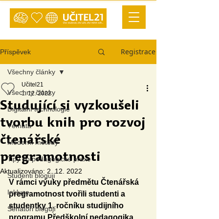
Registrace
Příspěvek
Všechny články
Učitel21
Všechny články
1. 12. 2022
Studující si vyzkoušeli
Digitální technologie
tvorbu knih pro rozvoj
Témata
čtenářské
Moderní metody
pregramotnosti
Tipy do pedagogické praxe
Aktualizováno:
2. 12. 2022
Studenti blogují
V rámci výuky předmětu Čtenářská 
Inkluze
pregramotnost tvořili studenti a 
studentky 1. ročníku studijního 
Senátoři blogují
programu Předškolní pedagogika 