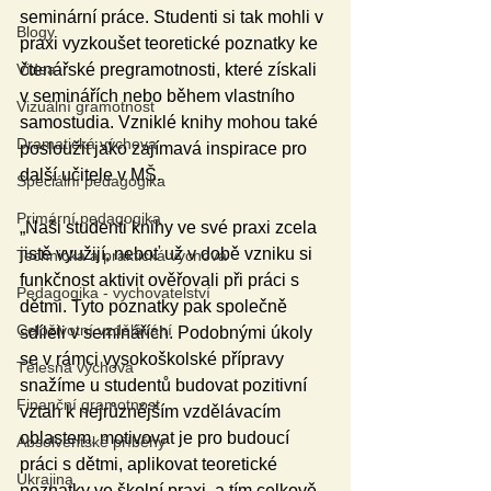
seminární práce. Studenti si tak mohli v 
Blogy
praxi vyzkoušet teoretické poznatky ke 
čtenářské pregramotnosti, které získali 
Videa
v seminářích nebo během vlastního 
Vizuální gramotnost
samostudia. Vzniklé knihy mohou také 
Dramatická výchova
posloužit jako zajímavá inspirace pro 
další učitele v MŠ. 
Speciální pedagogika
Primární pedagogika
„Naši studenti knihy ve své praxi zcela 
jistě využijí, neboť už v době vzniku si 
Technická a praktická výchova
funkčnost aktivit ověřovali při práci s 
Pedagogika - vychovatelství
dětmi. Tyto poznatky pak společně 
Celoživotní vzdělávání
sdíleli v seminářích. Podobnými úkoly 
se v rámci vysokoškolské přípravy 
Tělesná výchova
snažíme u studentů budovat pozitivní 
Finanční gramotnost
vztah k nejrůznějším vzdělávacím 
oblastem, motivovat je pro budoucí 
Absolventské příběhy
práci s dětmi, aplikovat teoretické 
Ukrajina
poznatky ve školní praxi, a tím celkově 