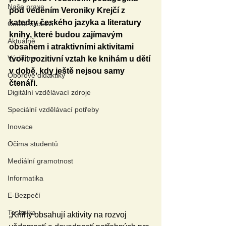
Naše praxe
pod vedením Veroniky Krejčí z 
katedry českého jazyka a literatury 
České školství
knihy, které budou zajímavým 
Aktuálně
obsahem i atraktivními aktivitami 
Výzkumy
tvořit pozitivní vztah ke knihám u dětí 
v době, kdy ještě nejsou samy 
Oborové didaktiky
čtenáři. 
Digitální vzdělávací zdroje
Speciální vzdělávací potřeby
Inovace
Očima studentů
Mediální gramotnost
Informatika
E-Bezpečí
Technika
„Knihy obsahují aktivity na rozvoj 