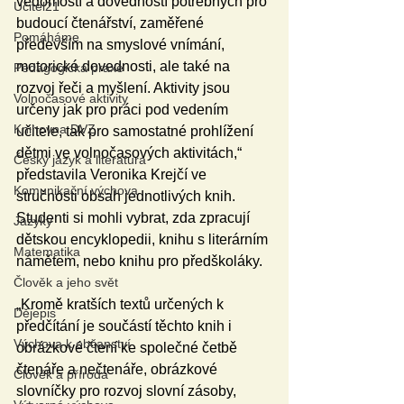
vědomostí a dovedností potřebných pro 
Učitel21
budoucí čtenářství, zaměřené 
Pomáháme
především na smyslové vnímání, 
motorické dovednosti, ale také na 
Pedagogická praxe
rozvoj řeči a myšlení. Aktivity jsou 
Volnočasové aktivity
určeny jak pro práci pod vedením 
Knihovna DVZ
učitele, tak pro samostatné prohlížení 
dětmi ve volnočasových aktivitách,“ 
Český jazyk a literatura
představila Veronika Krejčí ve 
Komunikační výchova
stručnosti obsah jednotlivých knih. 
Studenti si mohli vybrat, zda zpracují 
Jazyky
dětskou encyklopedii, knihu s literárním 
Matematika
námětem, nebo knihu pro předškoláky. 
Člověk a jeho svět
„Kromě kratších textů určených k 
Dějepis
předčítání je součástí těchto knih i 
Výchova k občanství
obrázkové čtení ke společné četbě 
čtenáře a nečtenáře, obrázkové 
Člověk a příroda
slovníčky pro rozvoj slovní zásoby, 