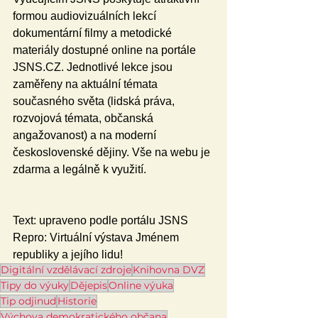
formou audiovizuálních lekcí 
dokumentární filmy a metodické 
materiály dostupné online na portále 
JSNS.CZ. Jednotlivé lekce jsou 
zaměřeny na aktuální témata 
současného světa (lidská práva, 
rozvojová témata, občanská 
angažovanost) a na moderní 
československé dějiny. Vše na webu je 
zdarma a legálně k využití.
Text: upraveno podle portálu JSNS
Repro: Virtuální výstava Jménem 
republiky a jejího lidu!
Digitální vzdělávací zdroje
Knihovna DVZ
Tipy do výuky
Dějepis
Online výuka
Tip odjinud
Historie
Výchova demokratického občana