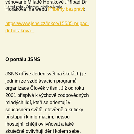
věnované Miladě Horákové „Případ Dr. 
Učitel roku Olomouckého kraje
Horáková“ na webu 
Příběhy bezpráví
: 
https://www.jsns.cz/lekce/15535-pripad-
dr-horakova...
O portálu JSNS
JSNS (dříve Jeden svět na školách) je 
jedním ze vzdělávacích programů 
organizace Člověk v tísni. Již od roku 
2001 přispívá k výchově zodpovědných 
mladých lidí, kteří se orientují v 
současném světě, otevřeně a kriticky 
přistupují k informacím, nejsou 
lhostejní, chtějí ovlivňovat a také 
skutečně ovlivňují dění kolem sebe.