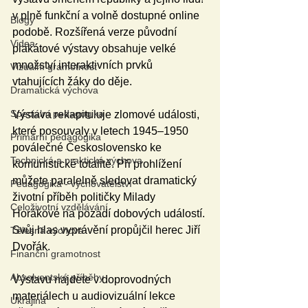
v plně funkční a volně dostupné online 
Blogy
podobě. Rozšířená verze původní 
Videa
plakátové výstavy obsahuje velké 
množství interaktivních prvků 
Vizuální gramotnost
vtahujících žáky do děje. 
Dramatická výchova
Speciální pedagogika
Výstava rekapituluje zlomové události, 
které posouvaly v letech 1945–1950 
Primární pedagogika
poválečné Československo ke 
Technická a praktická výchova
komunistické totalitě. Při prohlížení 
můžete paralelně sledovat dramatický 
Pedagogika - vychovatelství
životní příběh političky Milady 
Celoživotní vzdělávání
Horákové na pozadí dobových událostí. 
Svůj hlas vyprávění propůjčil herec Jiří 
Tělesná výchova
Dvořák. 
Finanční gramotnost
Absolventské příběhy
Výstavu najdete v doprovodných 
materiálech u audiovizuální lekce 
Ukrajina