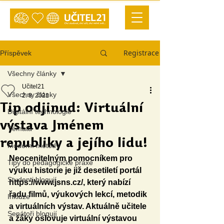
Registrace
Příspěvek
Všechny články
Učitel21
Všechny články
2. 8. 2021
Tip odjinud: Virtuální
Digitální technologie
výstava Jménem
Témata
republiky a jejího lidu!
Moderní metody
Neocenitelným pomocníkem pro 
Tipy do pedagogické praxe
výuku historie je již desetiletí portál 
Studenti blogují
https://www.jsns.cz/
, kt
erý nabízí 
řadu filmů, výukových lekcí, metodik 
Inkluze
a virtuálních výstav. Aktuálně učitele 
Senátoři blogují
a žáky oslovuje virtuální výstavou 