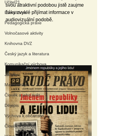
Učitel21
svou atraktivní podobou jistě zaujme 
žáky zvyklé přijímat informace v 
Pomáháme
audiovizuální podobě.
Pedagogická praxe
Volnočasové aktivity
Knihovna DVZ
Český jazyk a literatura
Komunikační výchova
Jazyky
Matematika
Člověk a jeho svět
Dějepis
Výchova k občanství
Člověk a příroda