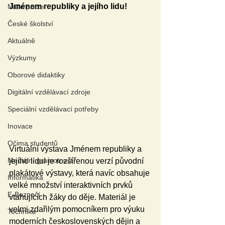
Jménem republiky a jejího lidu!
Naše praxe
České školství
Aktuálně
Výzkumy
Oborové didaktiky
Digitální vzdělávací zdroje
Speciální vzdělávací potřeby
Inovace
Očima studentů
Virtuální výstava Jménem republiky a 
Mediální gramotnost
jejího lidu! je rozšířenou verzí původní 
plakátové výstavy, která navíc obsahuje 
Informatika
velké množství interaktivních prvků 
E-Bezpečí
vtahujících žáky do děje. Materiál je 
velmi zdařilým pomocníkem pro výuku 
Technika
moderních československých dějin a 