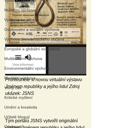
Výtvarná výchova
Hudební výchova
Výchova ke zdraví
Osobnostní a sociální výchova
Výchova demokratického občana
Evropské a globální souvislosti
Multikulturní výchova
Environmentální výchova
Mediální výchova
Prohlédněte si novou virtuální výstavu 
Jménem republiky a jejího lidu! Zdroj 
Volný čas
ukázek: JSNS
Kritické myšlení
Umění a kreativita
Učitelé blogují
Tým portálu JSNS vytvořil originální 
Osobnosti
výstavu Jménem republiky a jejího lidu! 