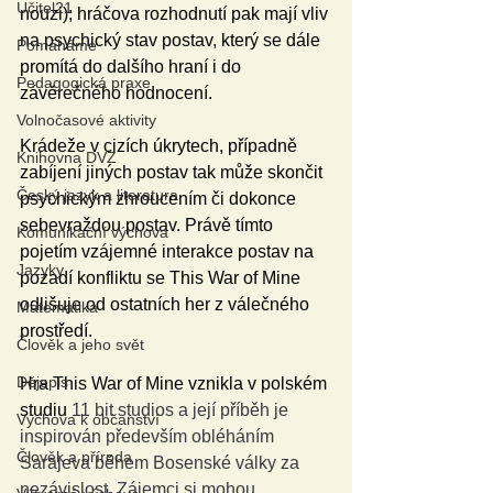
Učitel21
nouzi); hráčova rozhodnutí pak mají vliv 
na psychický stav postav, který se dále 
Pomáháme
promítá do dalšího hraní i do 
Pedagogická praxe
závěrečného hodnocení.
Volnočasové aktivity
Krádeže v cizích úkrytech, případně 
Knihovna DVZ
zabíjení jiných postav tak může skončit 
Český jazyk a literatura
psychickým zhroucením či dokonce 
sebevraždou postav. Právě tímto 
Komunikační výchova
pojetím vzájemné interakce postav na 
Jazyky
pozadí konfliktu se This War of Mine 
odlišuje od ostatních her z válečného 
Matematika
prostředí.
Člověk a jeho svět
Dějepis
Hra This War of Mine vznikla v polském 
studiu 
11 bit studios a její příběh je 
Výchova k občanství
inspirován především obléháním 
Člověk a příroda
Sarajeva během Bosenské války za 
nezávislost. Zájemci si mohou 