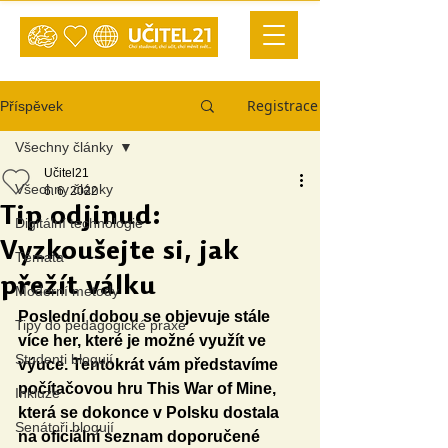
Registrace
Příspěvek
Všechny články
Učitel21
Všechny články
6. 6. 2022
Tip odjinud:
Digitální technologie
Vyzkoušejte si, jak
Témata
přežít válku
Moderní metody
Poslední dobou se objevuje stále 
Tipy do pedagogické praxe
více her, které je možné využít ve 
Studenti blogují
výuce. Tentokrát vám představíme 
počítačovou hru This War of Mine, 
Inkluze
která se dokonce v Polsku dostala 
Senátoři blogují
na oficiální seznam doporučené 