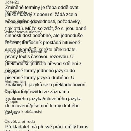
Učitel21
Zmíněné termíny je třeba oddělovat, 
Pomáháme
jelikož každý z oborů si žádá zcela 
něco jiného (dovednosti, požadavky, 
Pedagogická praxe
tlak atd.). Může se zdát, že si jsou dané 
Volnočasové aktivity
činnosti dost podobné, ale jednoduše 
Knihovna DVZ
řečeno, tlumočník překládá mluvené 
slovo okamžitě, kdežto překladatel 
Český jazyk a literatura
psaný text s časovou rezervou. U 
Komunikační výchova
překladu se jedná o převod sdělení z 
písemné formy jednoho jazyka do 
Jazyky
písemné formy jazyka druhého. U 
Matematika
znakových jazyků se o překladu hovoří 
Člověk a jeho svět
v případě převodu ze záznamu 
znakového jazyka/mluveného jazyka 
Dějepis
do mluvené/písemné formy druhého 
Výchova k občanství
jazyka.
Člověk a příroda
Překladatel má při své práci určitý luxus 