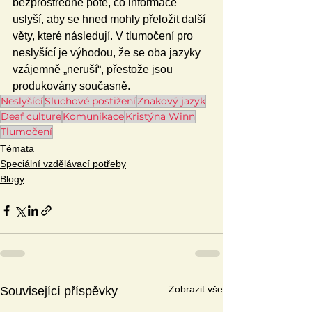
bezprostředně poté, co informace 
uslyší, aby se hned mohly přeložit další 
věty, které následují. V tlumočení pro 
neslyšící je výhodou, že se oba jazyky 
vzájemně „neruší“, přestože jsou 
produkovány současně. 
Neslyšící
Sluchové postižení
Znakový jazyk
Deaf culture
Komunikace
Kristýna Winn
Tlumočení
Témata
Speciální vzdělávací potřeby
Blogy
Zobrazit vše
Související příspěvky