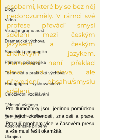
osobami, které by se bez něj 
Blogy
nedorozuměly. V rámci své 
Videa
profese převádí smysl 
Vizuální gramotnost
sdělení mezi českým 
Dramatická výchova
jazykem a českým 
Speciální pedagogika
znakovým jazykem. 
Tlumočení není překlad 
Primární pedagogika
slovo od slova, ale 
Technická a praktická výchova
převedení obsahu/smyslu 
Pedagogika - vychovatelství
sdělení.
Celoživotní vzdělávání
Tělesná výchova
Pro tlumočníky jsou jedinou pomůckou 
Finanční gramotnost
jen jejich zkušenosti, znalosti a praxe. 
Pracují mnohem více v časovém presu 
Absolventské příběhy
a vše musí řešit okamžitě.
Ukrajina