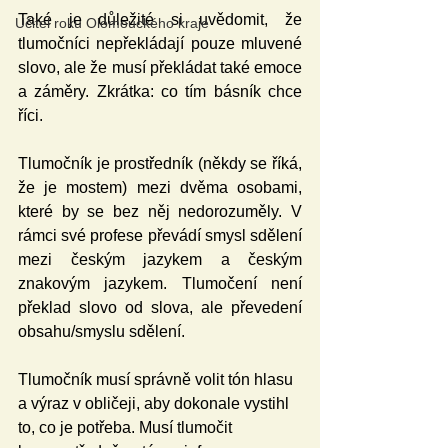
Také je důležité si uvědomit, že 
Učitel roku Olomouckého kraje
tlumočníci nepřekládají pouze mluvené 
slovo, ale že musí překládat také emoce 
a záměry. Zkrátka: co tím básník chce 
říci. 
Tlumočník je prostředník (někdy se říká, 
že je mostem) mezi dvěma osobami, 
které by se bez něj nedorozuměly. V 
rámci své profese převádí smysl sdělení 
mezi českým jazykem a českým 
znakovým jazykem. Tlumočení není 
překlad slovo od slova, ale převedení 
obsahu/smyslu sdělení.
Tlumočník musí správně volit tón hlasu 
a výraz v obličeji, aby dokonale vystihl 
to, co je potřeba. Musí tlumočit 