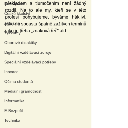
překladem a tlumočením není žádný 
Naše praxe
rozdíl. Na to ale my, kteří se v této 
České školství
profesi pohybujeme, býváme hákliví, 
Aktuálně
jako na spoustu špatně zažitých termínů 
jako je třeba „znaková řeč“ atd.
Výzkumy
Oborové didaktiky
Digitální vzdělávací zdroje
Speciální vzdělávací potřeby
Inovace
Očima studentů
Mediální gramotnost
Informatika
E-Bezpečí
Technika