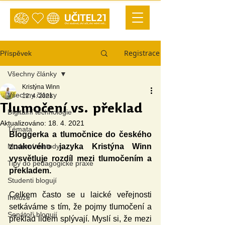
Registrace
Příspěvek
Všechny články
Kristýna Winn
Všechny články
12. 4. 2021
Tlumočení vs. překlad
Digitální technologie
Aktualizováno:
18. 4. 2021
Témata
Bloggerka a tlumočnice do českého 
Moderní metody
znakového jazyka Kristýna Winn 
vysvětluje rozdíl mezi tlumočením a 
Tipy do pedagogické praxe
překladem.
Studenti blogují
Celkem často se u laické veřejnosti 
Inkluze
setkáváme s tím, že pojmy tlumočení a 
Senátoři blogují
překlad lidem splývají. Myslí si, že mezi 