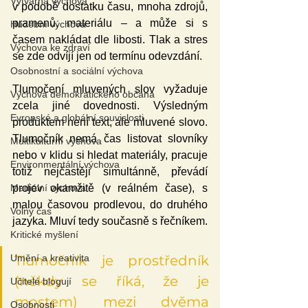
Výtvarná výchova
v podobě dostatku času, mnoha zdrojů, 
pramenů, materiálu – a může si s 
Hudební výchova
časem nakládat dle libosti. Tlak a stres 
Výchova ke zdraví
se zde odvíjí jen od termínu odevzdání.
Osobnostní a sociální výchova
Tlumočení mluvených slov vyžaduje 
Výchova demokratického občana
zcela jiné dovednosti. Výsledným 
Evropské a globální souvislosti
produktem není text, ale mluvené slovo. 
Tlumočník nemá čas listovat slovníky 
Multikulturní výchova
nebo v klidu si hledat materiály, pracuje 
Environmentální výchova
totiž nejčastěji simultánně, převádí 
Mediální výchova
projev okamžitě (v reálném čase), s 
malou časovou prodlevou, do druhého 
Volný čas
jazyka. Mluví tedy současně s řečníkem. 
Kritické myšlení
Umění a kreativita
Tlumočník je prostředník 
(někdy se říká, že je 
Učitelé blogují
mostem) mezi dvěma 
Osobnosti