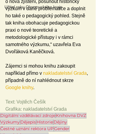
o nová zjištění, posunout historický 
Učitel roku Olomouckého kraje
výzkum v dané problematice a doplnit 
ho také o pedagogický pohled. Stejně 
tak kniha obohacuje pedagogickou 
praxi o nové teoretické a 
metodologické přístupy i v rámci 
samotného výzkumu,“ uzavřela Eva 
Dvořáková Kaněčková.
Zájemci si mohou knihu zakoupit 
například přímo v 
nakladatelství Grada
, 
případně do ní nahlédnout skrze 
Google knihy
.
Text: Vojtěch Češík
Grafika: nakladatelství Grada
Digitální vzdělávací zdroje
Knihovna DVZ
Výzkumy
Dějepis
Historie
Dějiny
Čestné uznání rektora UP
Gender