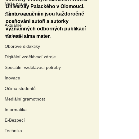
Naše praxe
Univerzity Palackého v Olomouci. 
Tímto oceněním jsou každoročně 
České školství
oceňováni autoři a autorky 
Aktuálně
významných odborných publikací 
Výzkumy
na naší alma mater.
Oborové didaktiky
Digitální vzdělávací zdroje
Speciální vzdělávací potřeby
Inovace
Očima studentů
Mediální gramotnost
Informatika
E-Bezpečí
Technika