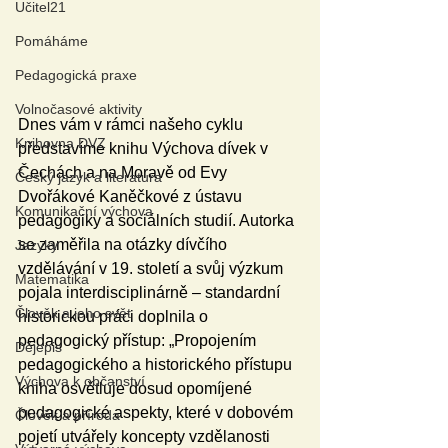
Učitel21
Pomáháme
Pedagogická praxe
Volnočasové aktivity
Dnes vám v rámci našeho cyklu 
Knihovna DVZ
představíme knihu Výchova dívek v 
Čechách a na Moravě od Evy 
Český jazyk a literatura
Dvořákové Kaněčkové z ústavu 
Komunikační výchova
pedagogiky a sociálních studií. Autorka 
se zaměřila na otázky dívčího 
Jazyky
vzdělávání v 19. století a svůj výzkum 
Matematika
pojala interdisciplinárně – standardní 
Člověk a jeho svět
historickou práci doplnila o 
pedagogický přístup: „Propojením 
Dějepis
pedagogického a historického přístupu 
Výchova k občanství
kniha osvětluje dosud opomíjené 
pedagogické aspekty, které v dobovém 
Člověk a příroda
pojetí utvářely koncepty vzdělanosti 