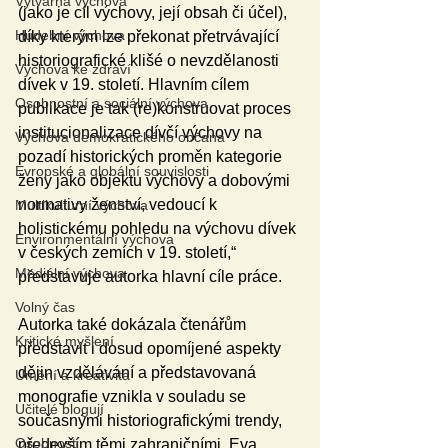
Výtvarná výchova
(jako je cíl výchovy, její obsah či účel), 
Hudební výchova
díky kterým lze překonat přetrvávající 
historiografické klišé o nevzdělanosti 
Výchova ke zdraví
dívek v 19. století. Hlavním cílem 
Osobnostní a sociální výchova
publikace je tak (re)konstruovat proces 
institucionalizace dívčí výchovy na 
Výchova demokratického občana
pozadí historických proměn kategorie 
Evropské a globální souvislosti
ženy jako objektu výchovy a dobovými 
normativy ženství, vedoucí k 
Multikulturní výchova
holistickému pohledu na výchovu dívek 
Environmentální výchova
v českých zemích v 19. století,“ 
Mediální výchova
představuje autorka hlavní cíle práce.
Volný čas
Autorka také dokázala čtenářům 
Kritické myšlení
představit i dosud opomíjené aspekty 
dějin vzdělávání a představovaná 
Umění a kreativita
monografie vznikla v souladu se 
Učitelé blogují
současnými historiografickými trendy, 
Osobnosti
především těmi zahraničními. Eva 