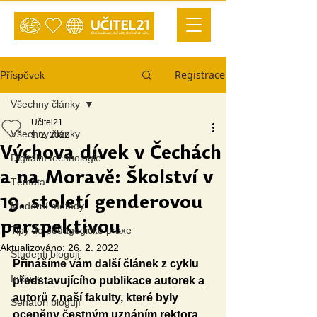
Registrace
Příspěvek
Všechny články
Učitel21
Všechny články
9. 2. 2022
Výchova dívek v Čechách
Digitální technologie
a na Moravě: Školství v
Témata
19. století genderovou
Moderní metody
perspektivou
Tipy do pedagogické praxe
Aktualizováno:
26. 2. 2022
Studenti blogují
Přinášíme vám další článek z cyklu 
Inkluze
představujícího publikace autorek a 
autorů z naší fakulty, které byly 
Senátoři blogují
oceněny čestným uznáním rektora 