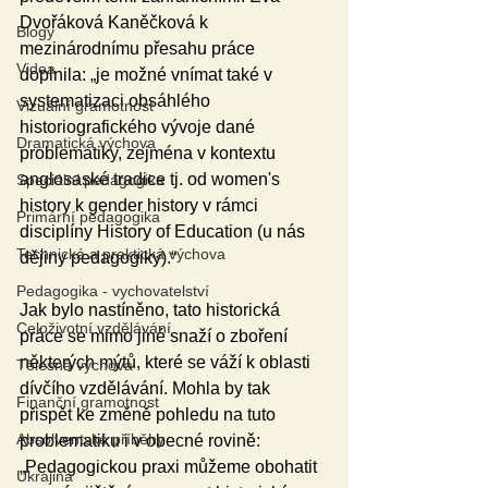
Dvořáková Kaněčková k 
Blogy
mezinárodnímu přesahu práce 
Videa
doplnila: „je možné vnímat také v 
systematizaci obsáhlého 
Vizuální gramotnost
historiografického vývoje dané 
Dramatická výchova
problematiky, zejména v kontextu 
anglosaské tradice tj. od women's 
Speciální pedagogika
history k gender history v rámci 
Primární pedagogika
disciplíny History of Education (u nás 
Technická a praktická výchova
dějiny pedagogiky).“
Pedagogika - vychovatelství
Jak bylo nastíněno, tato historická 
Celoživotní vzdělávání
práce se mimo jiné snaží o zboření 
některých mýtů, které se váží k oblasti 
Tělesná výchova
dívčího vzdělávání. Mohla by tak 
Finanční gramotnost
přispět ke změně pohledu na tuto 
Absolventské příběhy
problematiku i v obecné rovině: 
„Pedagogickou praxi můžeme obohatit 
Ukrajina