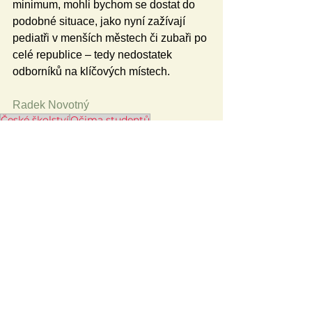
minimum, mohli bychom se dostat do 
podobné situace, jako nyní zažívají 
pediatři v menších městech či zubaři po 
celé republice – tedy nedostatek 
odborníků na klíčových místech.
Radek Novotný
České školství
Očima studentů
Praxe a zkušenost
Studenti
Pedagogické fakulty
Studium na vysoké škole
Zkušenosti ze studia na vysoké škole
Sociální pedagogika
Reflexe vzdělávání
Témata
Očima studentů
Osobnostní a sociální výchova