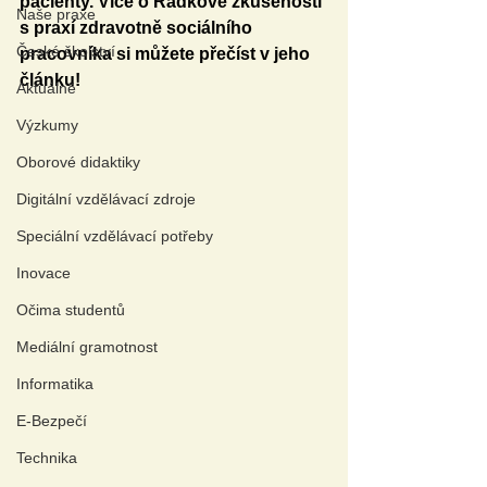
pacienty. Více o Radkově zkušenosti 
Naše praxe
s praxí zdravotně sociálního 
České školství
pracovníka si můžete přečíst v jeho 
článku! 
Aktuálně
Výzkumy
Oborové didaktiky
Digitální vzdělávací zdroje
Speciální vzdělávací potřeby
Inovace
Očima studentů
Mediální gramotnost
Informatika
E-Bezpečí
Technika