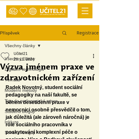
Registrace
Příspěvek
Všechny články
Učitel21
Všechny články
26. 11. 2024
Výzva jménem praxe ve
Digitální technologie
zdravotnickém zařízení
Témata
Radek Novotný, student sociální 
Moderní metody
pedagogiky na naší fakultě, se 
Tipy do pedagogické praxe
během desetidenní praxe v 
nemocnici osobně přesvědčil o tom, 
Studenti blogují
jak důležitá (ale zároveň náročná) je 
Inkluze
role sociálního pracovníka v 
poskytování komplexní péče o 
Senátoři blogují