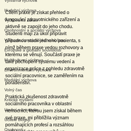
Výtvarná výchova
Hudební výchova
Cílem praxe je získat přehled o 
fungování zdravotnického zařízení a 
Výchova ke zdraví
aktivně se zapojit do jeho chodu. 
Osobnostní a sociální výchova
Studenti mají za úkol připravit 
Výchova demokratického občana
případnou studii jednoho pacienta, s 
nímž během praxe vedou rozhovory a 
Evropské a globální souvislosti
kterému se věnují. Součástí praxe je 
Multikulturní výchova
také pochopení systému vedení a 
organizace práce z pohledu zdravotně 
Environmentální výchova
sociální pracovnice, se zaměřením na 
Mediální výchova
poradenství.
Volný čas
Praktická zkušenost zdravotně 
Kritické myšlení
sociálního pracovníka v oblastní 
Umění a kreativita
nemocnici, kterou jsem získal během 
své praxe, mi přiblížila význam 
Učitelé blogují
pomáhajících profesí a rozsáhlou 
Osobnosti