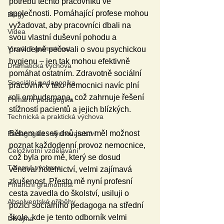
potřebu těchto pracovníků ve 
společnosti. Pomáhající profese mohou 
Blogy
vyžadovat, aby pracovníci dbali na 
Videa
svou vlastní duševní pohodu a 
Vizuální gramotnost
pravidelně pečovali o svou psychickou 
hygienu – jen tak mohou efektivně 
Dramatická výchova
pomáhat ostatním. Zdravotně sociální 
Speciální pedagogika
pracovník v této nemocnici navíc plní 
roli ombudsmana, což zahrnuje řešení 
Primární pedagogika
stížností pacientů a jejich blízkých.
Technická a praktická výchova
Během deseti dnů jsem měl možnost 
Pedagogika - vychovatelství
poznat každodenní provoz nemocnice, 
Celoživotní vzdělávání
což byla pro mě, který se dosud 
Tělesná výchova
věnoval hotelnictví, velmi zajímavá 
zkušenost. Přesto mě nyní profesní 
Finanční gramotnost
cesta zavedla do školství, usiluji o 
Absolventské příběhy
pozici sociálního pedagoga na střední 
škole, kde je tento odborník velmi 
Ukrajina