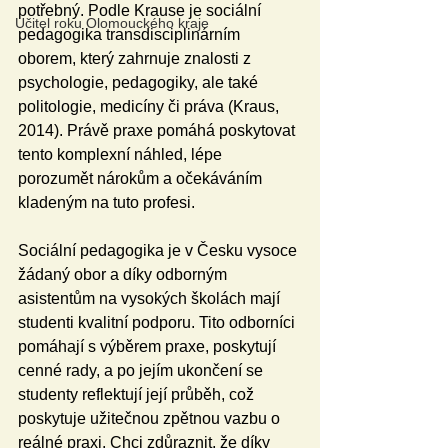
potřebný. Podle Krause je sociální 
Učitel roku Olomouckého kraje
pedagogika transdisciplinárním 
oborem, který zahrnuje znalosti z 
psychologie, pedagogiky, ale také 
politologie, medicíny či práva (Kraus, 
2014). Právě praxe pomáhá poskytovat 
tento komplexní náhled, lépe 
porozumět nárokům a očekáváním 
kladeným na tuto profesi.
Sociální pedagogika je v Česku vysoce 
žádaný obor a díky odborným 
asistentům na vysokých školách mají 
studenti kvalitní podporu. Tito odborníci 
pomáhají s výběrem praxe, poskytují 
cenné rady, a po jejím ukončení se 
studenty reflektují její průběh, což 
poskytuje užitečnou zpětnou vazbu o 
reálné praxi. Chci zdůraznit, že díky 