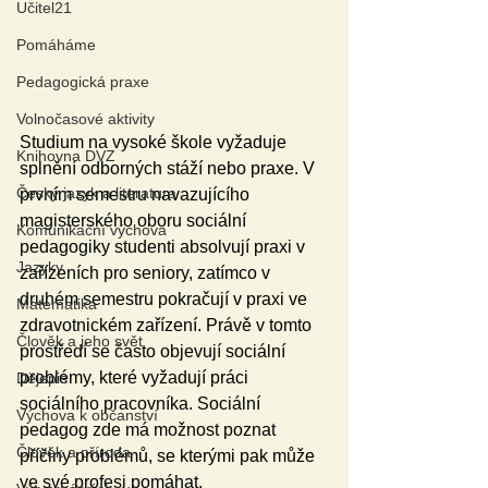
Učitel21
Pomáháme
Pedagogická praxe
Volnočasové aktivity
Studium na vysoké škole vyžaduje 
Knihovna DVZ
splnění odborných stáží nebo praxe. V 
Český jazyk a literatura
prvním semestru navazujícího 
magisterského oboru sociální 
Komunikační výchova
pedagogiky studenti absolvují praxi v 
Jazyky
zařízeních pro seniory, zatímco v 
druhém semestru pokračují v praxi ve 
Matematika
zdravotnickém zařízení. Právě v tomto 
Člověk a jeho svět
prostředí se často objevují sociální 
problémy, které vyžadují práci 
Dějepis
sociálního pracovníka. Sociální 
Výchova k občanství
pedagog zde má možnost poznat 
Člověk a příroda
příčiny problémů, se kterými pak může 
ve své profesi pomáhat.