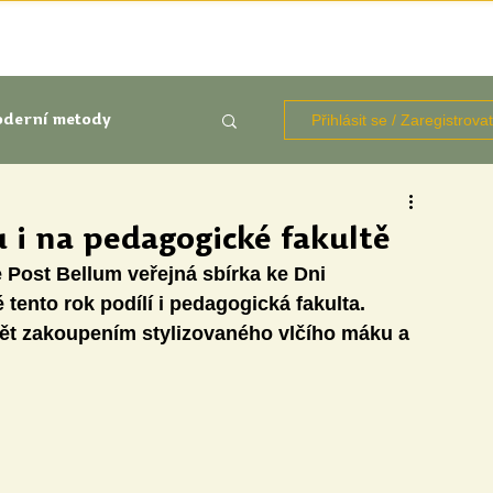
TÉMATA
KNIHOVNA ZDROJŮ
BLOGY
OČIMA STUD
Přihlásit se / Zaregistrova
derní metody
kluze
 i na pedagogické fakultě
 Post Bellum veřejná sbírka ke Dni 
Aktuálně
Výzkumy
 tento rok podílí i pedagogická fakulta. 
pět zakoupením stylizovaného vlčího máku a 
udentů