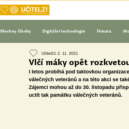
DOMŮ
NAŠE VIZE UČITELSTVÍ
Všechny články
Digitální technologie
Témata
Mo
Učitel21
2. 11. 2021
Tipy do pedagogické praxe
Studenti blogují
In
Vlčí máky opět rozkvetou
I letos probíhá pod taktovkou organizace
Senátoři blogují
Naše praxe
České školství
válečných veteránů a na této akci se také
Zájemci mohou až do 30. listopadu přis
uctít tak památku válečných veteránů. 
Oborové didaktiky
Digitální vzdělávací zdroje
Speciální vzdělávací potřeby
Inovace
Očima st