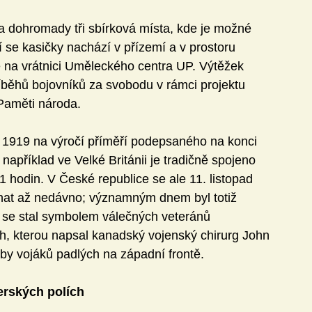
a dohromady tři sbírková místa, kde je možné 
 se kasičky nachází v přízemí a v prostoru 
te na vrátnici Uměleckého centra UP. Výtěžek 
říběhů bojovníků za svobodu v rámci projektu 
Paměti národa.
 1919 na výročí příměří podepsaného na konci 
 například ve Velké Británii je tradičně spojeno 
1 hodin. V České republice se ale 11. listopad 
nat až nedávno; významným dnem byl totiž 
 se stal symbolem válečných veteránů 
h, kterou napsal kanadský vojenský chirurg John 
oby vojáků padlých na západní frontě.
erských polích