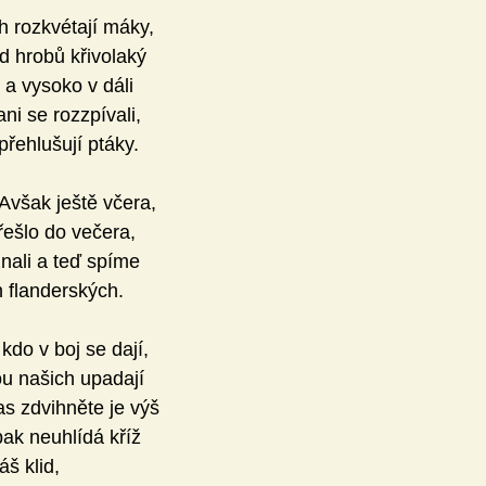
h rozkvétají máky,
d hrobů křivolaký
 a vysoko v dáli
ni se rozzpívali,
přehlušují ptáky.
Avšak ještě včera,
přešlo do večera,
nali a teď spíme
h flanderských.
 kdo v boj se dají,
ou našich upadají
s zdvihněte je výš
 pak neuhlídá kříž
áš klid,