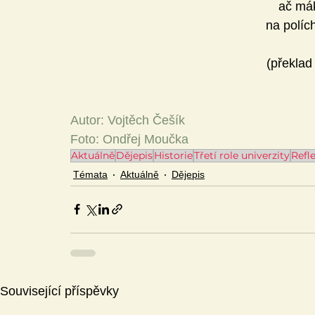
ač mák
na políc
(překlad
Autor: Vojtěch Češík
Foto: Ondřej Moučka
Aktuálně
Dějepis
Historie
Třetí role univerzity
Refle
Témata
Aktuálně
Dějepis
Související příspěvky