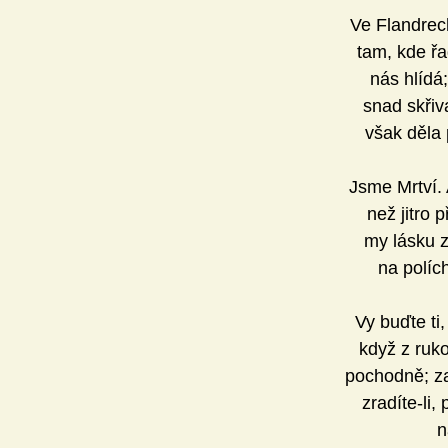
Ve Flandrec
tam, kde řa
nás hlídá;
snad skřiva
však děla 
Jsme Mrtví. 
než jitro 
my lásku z
na políc
Vy buďte ti,
když z ruk
pochodně; za
zradíte-li,
n