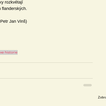
y rozkvétají
h flanderských
.
 Petr Jan Vinš)
xe historie
Zobra