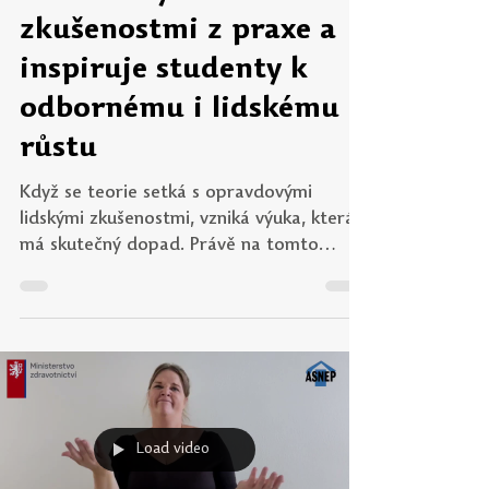
Učitel21
22. 7.
Minut čtení: 7
Zdeňka Kozáková | S
empatií a respektem
propojuje výuku s
autentickými
zkušenostmi z praxe a
inspiruje studenty k
odbornému i lidskému
růstu
Když se teorie setká s opravdovými
lidskými zkušenostmi, vzniká výuka, která
má skutečný dopad. Právě na tomto
principu staví svou pedagogickou práci