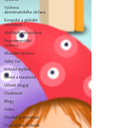
Výchova
demokratického občana
Evropské a globální
souvislosti
Multikulturní výchova
Environmentální
výchova
Mediální výchova
Volný čas
Kritické myšlení
Umění a kreativita
Učitelé blogují
Osobnosti
Blogy
Videa
Vizuální gramotnost
Dramatická výchova