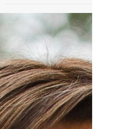
Dobrá pedagogika podle Petry
Jurkovičové nevzniká pouze předáváním
znalostí, ale především dialogem,
spoluprací a vzájemnou důvěrou. Za tento
přístup získala ocenění v podobě ceny
Magister Optimus 2026. Ve své výuce
propojuje odbornost s lidskostí, vytváří
bezpečné prostředí pro otázky i vlastní
zkušenosti studentů a ukazuje jim, jak
mohou teoretické poznatky využít v
reálných situacích pomáhajících profesí.
Co může vzniknout, když se výuka nestane
jen předáváním informací, a