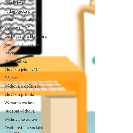
Pomáháme
Pedagogická praxe
Volnočasové aktivity
Knihovna DVZ
Český jazyk a literatura
Komunikační výchova
Jazyky
Matematika
Člověk a jeho svět
Dějepis
Výchova k občanství
Člověk a příroda
Výtvarná výchova
Hudební výchova
Výchova ke zdraví
Osobnostní a sociální
výchova