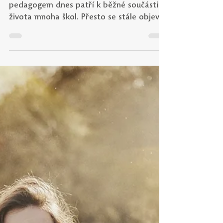
Školní speciální pedagog
jako partner učitele.
Praktický průvodce,
který usnadní
každodenní spolupráci
Spolupráce učitelů se školním speciálním
pedagogem dnes patří k běžné součásti
života mnoha škol. Přesto se stále objevují
otázky, kdy je vhodné speciálního
pedagoga oslovit, s čím může pomoci a
jak nastavit spolupráci tak, aby byla
přínosná nejen pro žáka, ale i pro
samotného učitele. Právě těmto tématům
se věnuje metodický materiál Školní
speciální pedagog jako partner učitele.