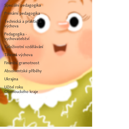
Speciální pedagogika
Primární pedagogika
Technická a praktická
výchova
Pedagogika -
vychovatelství
Celoživotní vzdělávání
Tělesná výchova
Finanční gramotnost
Absolventské příběhy
Ukrajina
Učitel roku
Olomouckého kraje