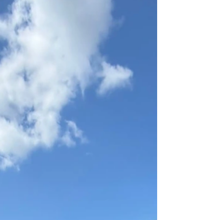
návštěva lékaře nebo vyšetření v
nemocnici mohou být snadnější. Právě z
této myšlenky vychází diplomový projekt
Barbory Demlové, studentky navazujícího
magisterského programu Speciální
pedagogika – poradenství na Pedagogické
fakultě Univerzity Palackého v Olomouci.