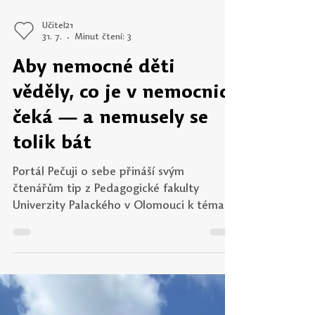
Učitel21
31. 7.
Minut čtení: 3
Aby nemocné děti
věděly, co je v nemocnici
čeká — a nemusely se
tolik bát
Portál Pečuji o sebe přináší svým
čtenářům tip z Pedagogické fakulty
Univerzity Palackého v Olomouci k tématu
zvládání náročných situací, k nimž
bezesporu patří nemoc a lékařská
vyšetření. Když dítě ví, co ho čeká,