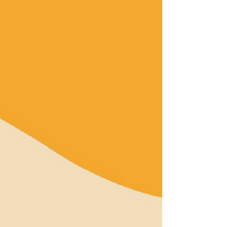
Kolik informací nám každý den uniká jen
proto, že nejsou opatřené titulky? Pro
většinu lidí jsou titulky jen praktickým
doplňkem. Pro neslyšící a nedoslýchavé
však představují klíč k informacím, kultuře
i vzdělávání. V dalším textu z blogu ASNEP,
který přinášíme i čtenářům U21, se
Kristýna Mariáková zamýšlí nad tím, proč
by titulky měly být samozřejmou součástí
audiovizuálního obsahu – a ne výjimkou.
Před více než třemi dekádami došlo k
historickému posunu v oblasti informačn