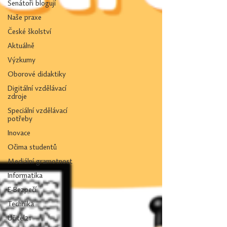
Senátoři blogují
Naše praxe
České školství
Aktuálně
Výzkumy
Oborové didaktiky
Digitální vzdělávací
zdroje
Speciální vzdělávací
potřeby
Inovace
Očima studentů
Mediální gramotnost
Informatika
E-Bezpečí
Technika
Učitel21