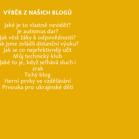
V
ÝBĚR Z NAŠICH BLOG
Ů
J
aké je to vlastně nevidět
?
J
e autismus dar
?
J
ak vést žáky k odpovědnosti
?
ak jsme zvládli distanční výuku
?
J
ak se co nejefektivněji uči
t
M
ůj technický klu
b
J
aké to je, když selhává sluch i
zra
k
Tichý blog
Herní prvky ve vzdělávání
Prvouka pro ukrajinské děti