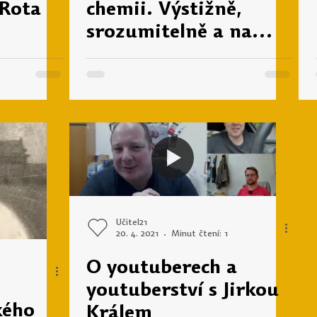
 Rota
chemii. Výstižně,
srozumitelně a na
Komunikační výchova
Jazyky
Matematika
sítích
Učitel21
20. 4. 2021
Minut čtení: 1
O youtuberech a
youtuberství s Jirkou
kého
Králem