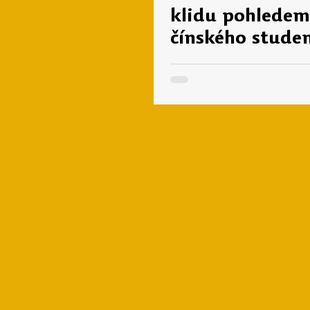
klidu pohledem
čínského stude