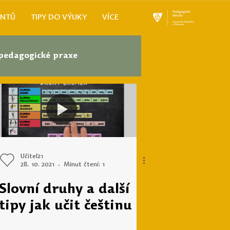
ENTŮ
TIPY DO VÝUKY
VÍCE
 pedagogické praxe
í
Aktuálně
lávací potřeby
Učitel21
28. 10. 2021
Minut čtení: 1
ečí
Technika
Slovní druhy a další
tipy jak učit češtinu
vna DVZ