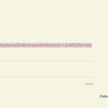
y
Výzkumy
Zrakové postižení
Výzkum v praxi
Tyflomapy
Zobra