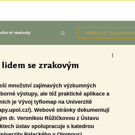
TÉMATA
KNIHOVNA ZDROJŮ
BLOGY
OČIMA STUD
Přihlásit se / Zaregistrova
derní metody
kluze
lidem se zrakovým
Aktuálně
Výzkumy
řeší množství zajímavých výzkumných 
borné výstupy, ale též praktické aplikace a 
nich je Vývoj tyflomap na Univerzitě 
py.upol.cz/). Webové stránky dokumentují 
m dr. Veronikou Růžičkovou z Ústavu 
ktech ústav spolupracuje s katedrou 
udentů
Univerzity Palackého v Olomouci.