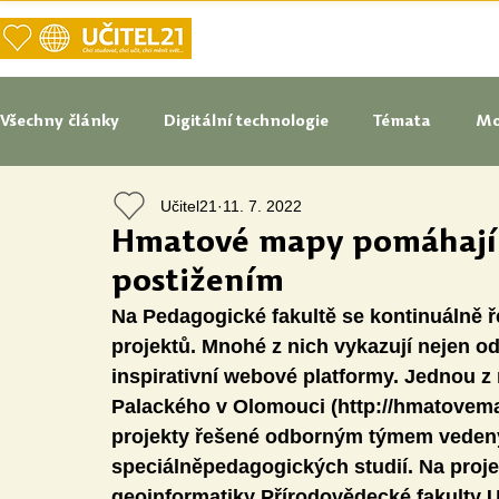
DOMŮ
NAŠE VIZE UČITELSTVÍ
Všechny články
Digitální technologie
Témata
Mo
Učitel21
11. 7. 2022
Tipy do pedagogické praxe
Studenti blogují
In
Hmatové mapy pomáhají 
postižením
Senátoři blogují
Naše praxe
České školství
Na Pedagogické fakultě se kontinuálně 
projektů. Mnohé z nich vykazují nejen od
inspirativní webové platformy. Jednou z 
Oborové didaktiky
Digitální vzdělávací zdroje
Palackého v Olomouci (http://hmatovema
projekty řešené odborným týmem vedený
speciálněpedagogických studií. Na proje
Speciální vzdělávací potřeby
Inovace
Očima st
geoinformatiky Přírodovědecké fakulty 