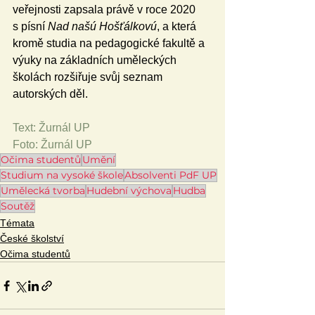
veřejnosti zapsala právě v roce 2020 
s písní 
Nad našú Hošťálkovú
, a která 
kromě studia na pedagogické fakultě a 
výuky na základních uměleckých 
školách rozšiřuje svůj seznam 
autorských děl.
Text: Žurnál UP
Foto: Žurnál UP
Očima studentů
Umění
Studium na vysoké škole
Absolventi PdF UP
Umělecká tvorba
Hudební výchova
Hudba
Soutěž
Témata
České školství
Očima studentů