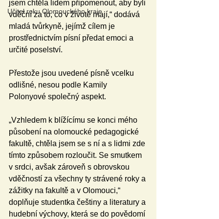
jsem chtěla lidem připomenout, aby byli 
Učitel roku Olomouckého kraje
vděční za to, co v životě mají,“ dodává 
mladá tvůrkyně, jejímž cílem je 
prostřednictvím písní předat emoci a 
určité poselství.  
Přestože jsou uvedené písně vcelku 
odlišné, nesou podle Kamily 
Polonyové společný aspekt.
„Vzhledem k blížícímu se konci mého 
působení na olomoucké pedagogické 
fakultě, chtěla jsem se s ní a s lidmi zde 
tímto způsobem rozloučit. Se smutkem 
v srdci, avšak zároveň s obrovskou 
vděčností za všechny ty strávené roky a 
zážitky na fakultě a v Olomouci,“ 
doplňuje studentka češtiny a literatury a 
hudební výchovy, která se do povědomí 