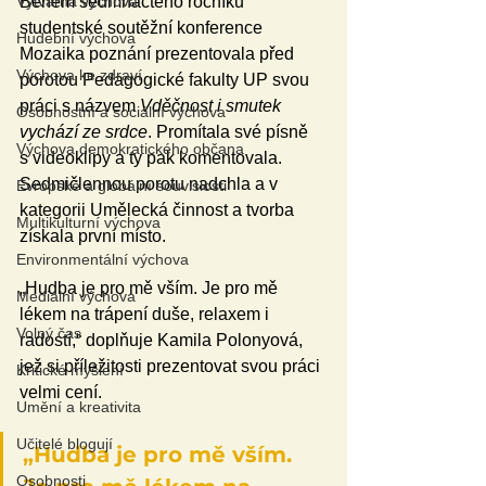
Výtvarná výchova
Během sedmnáctého ročníku 
studentské soutěžní konference 
Hudební výchova
Mozaika poznání prezentovala před 
Výchova ke zdraví
porotou Pedagogické fakulty UP svou 
práci s názvem 
Vděčnost i smutek 
Osobnostní a sociální výchova
vychází ze srdce
. Promítala své písně 
Výchova demokratického občana
s videoklipy a ty pak komentovala. 
Sedmičlennou porotu nadchla a v 
Evropské a globální souvislosti
kategorii Umělecká činnost a tvorba 
Multikulturní výchova
získala první místo.
Environmentální výchova
„Hudba je pro mě vším. Je pro mě 
Mediální výchova
lékem na trápení duše, relaxem i 
Volný čas
radostí,“ doplňuje Kamila Polonyová, 
jež si příležitosti prezentovat svou práci 
Kritické myšlení
velmi cení.
Umění a kreativita
Učitelé blogují
„Hudba je pro mě vším. 
Osobnosti