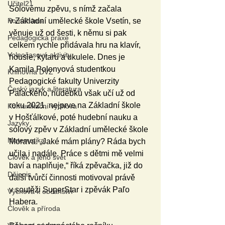
Učitel21
Sólovému zpěvu, s nímž začala 
Pomáháme
v Základní umělecké škole Vsetín, se 
věnuje už od šesti, k němu si pak 
Pedagogická praxe
celkem rychle přidávala hru na klavír, 
Volnočasové aktivity
housle, kytaru a ukulele. Dnes je 
Kamila Polonyová studentkou 
Knihovna DVZ
Pedagogické fakulty Univerzity 
Český jazyk a literatura
Palackého, hudebku však učí už od 
roku 2021, nejprve na Základní škole 
Komunikační výchova
v Hošťálkové, poté hudební nauku a 
Jazyky
sólový zpěv v Základní umělecké škole 
Matematika
Morava. „Jaké mám plány? Ráda bych 
učila i nadále. Práce s dětmi mě velmi 
Člověk a jeho svět
baví a naplňuje,“ říká zpěvačka, již do 
Dějepis
další tvůrčí činnosti motivoval právě 
v soutěži SuperStar i zpěvák Paľo 
Výchova k občanství
Habera.
Člověk a příroda