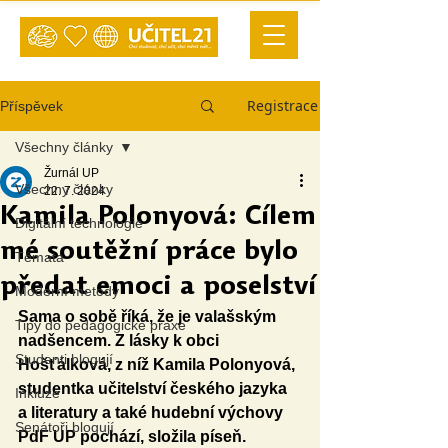
Registrace
Příspěvek
Všechny články
Žurnál UP
Všechny články
22. 7. 2024
Kamila Polonyová: Cílem
Digitální technologie
mé soutěžní práce bylo
Témata
předat emoci a poselství
Moderní metody
Sama o sobě říká, že je valašským 
Tipy do pedagogické praxe
nadšencem. Z lásky k obci 
Studenti blogují
Hošťálková, z níž Kamila Polonyová, 
studentka učitelství českého jazyka 
Inkluze
a literatury a také hudební výchovy 
Senátoři blogují
PdF UP pochází, složila píseň. 