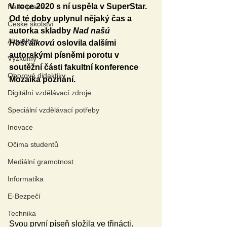
V roce 2020 s ní uspěla v SuperStar. 
Naše praxe
Od té doby uplynul nějaký čas a 
České školství
autorka skladby 
Nad našú 
Aktuálně
Hošťálkovú
 oslovila dalšími 
autorskými písněmi porotu v 
Výzkumy
soutěžní části fakultní konference 
Oborové didaktiky
Mozaika poznání.
Digitální vzdělávací zdroje
Speciální vzdělávací potřeby
Inovace
Očima studentů
Mediální gramotnost
Informatika
E-Bezpečí
Technika
Svou první píseň složila ve třinácti. 