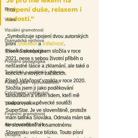
Je pro mě lékem na 
trápení duše, relaxem i 
Blogy
radostí.“
Videa
Vizuální gramotnost
„Symbolizuje spojení dvou autorských 
Dramatická výchova
písní 
Srdcebol
 a 
Vďačnosť
. 
Speciální pedagogika
Píseň 
Srdcebol
 jsem složila v roce 
2021, nese s sebou životní příběh o 
Primární pedagogika
nešťastné lásce a zklamání, ale také o 
Technická a praktická výchova
koncích a nových začátcích. 
Píseň 
Vďačnosť
 vznikla v roce 2020. 
Pedagogika - vychovatelství
Složila jsem ji jako poděkování 
Celoživotní vzdělávání
fanouškům a všem lidem, kteří mě 
podporovali v pěvecké soutěži 
Tělesná výchova
SuperStar. Je ve slovenštině, protože 
Finanční gramotnost
mám tatínka Slováka. Odmala mám tak 
Absolventské příběhy
ke slovenštině a k samotnému 
Slovensku velice blízko. Touto písní 
Ukrajina