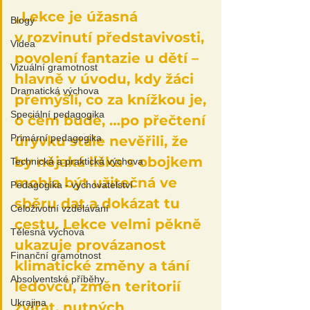
„Lekce je úžasná 
Blogy
v rozvinutí představivosti, 
Videa
povolení fantazie u dětí – 
Vizuální gramotnost
hlavně v úvodu, kdy žáci 
Dramatická výchova
přemýšlí, co za knížkou je, 
Speciální pedagogika
o čem bude, …po přečtení 
Primární pedagogika
úryvku stále nevěřili, že 
by nějaká liška s obojkem 
Technická a praktická výchova
mohla být užitečná ve 
Pedagogika - vychovatelství
sběru dat a dokázat tu 
Celoživotní vzdělávání
cestu. Lekce velmi pěkně 
Tělesná výchova
ukazuje provázanost 
Finanční gramotnost
klimatické změny a tání 
Absolventské příběhy
ledovců, změn teritorií 
Ukrajina
zvířat, nutných 