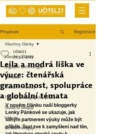
Registrace
Příspěvek
Všechny články
Učitel21
Všechny články
26. 12. 2025
Leila a modrá liška ve
Digitální technologie
výuce: čtenářská
Témata
gramotnost, spolupráce
Moderní metody
a globální témata
Tipy do pedagogické praxe
V novém článku naší bloggerky 
Studenti blogují
Lenky Pánkové se ukazuje, jak 
Inkluze
silným partnerem výuky může být 
příběh. Text zve k zamyšlení nad tím, 
Senátoři blogují
jak literatura otevírá cestu k 