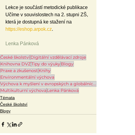
Lekce je součástí metodické publikace 
Učíme v souvislostech na 2. stupni ZŠ, 
která je dostupná ke stažení na 
https://eshop.arpok.cz
.
Lenka Pánková
České školství
Digitální vzdělávací zdroje
Knihovna DVZ
Tipy do výuky
Blogy
Praxe a zkušenost
Knihy
Environmentální výchova
Výchova k myšlení v evropských a globálních souvislostech
Multikulturní výchova
Lenka Pánková
Témata
České školství
Blogy