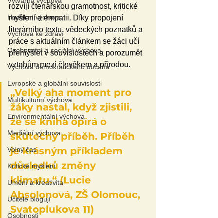
Výtvarná výchova
rozvíjí čtenářskou gramotnost, kritické 
Hudební výchova
myšlení a empatii. Díky propojení 
literárního textu, vědeckých poznatků a 
Výchova ke zdraví
práce s aktuálním článkem se žáci učí 
Osobnostní a sociální výchova
přemýšlet v souvislostech a porozumět 
vztahům mezi člověkem a přírodou.
Výchova demokratického občana
Evropské a globální souvislosti
„Velký aha moment pro 
Multikulturní výchova
žáky nastal, když zjistili, 
Environmentální výchova
že se kniha opírá o 
Mediální výchova
skutečný příběh. Příběh 
je krásným příkladem 
Volný čas
důsledků změny 
Kritické myšlení
klimatu.“ (Lucie 
Umění a kreativita
Absolonová, ZŠ Olomouc, 
Učitelé blogují
Svatoplukova 11)
Osobnosti