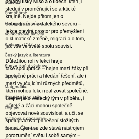
polární lišky Miso a o lidech, kteří ji 
Učitel21
sledují v proměňující se arktické 
Pomáháme
krajině. Nejde přitom jen o 
Pedagogická praxe
dobrodružství z dalekého severu – 
lekce otevírá prostor pro přemýšlení 
Volnočasové aktivity
o klimatické změně, migraci a o tom, 
Knihovna DVZ
jak vše ve světě spolu souvisí.
Český jazyk a literatura
Důležitou roli v lekci hraje 
Komunikační výchova
také spolupráce – nejen mezi žáky při 
společné práci a hledání řešení, ale i 
Jazyky
mezi vyučujícími různých předmětů, 
Matematika
kteří mohou lekci realizovat společně. 
Člověk a jeho svět
Stejně jako vědecký tým v příběhu, i 
učitelé a žáci mohou společně 
Dějepis
objevovat nové souvislosti a učit se 
Výchova k občanství
spolupracovat při řešení složitých 
témat. Čtení se zde stává nástrojem 
Člověk a příroda
porozumění světu i sobě samým – 