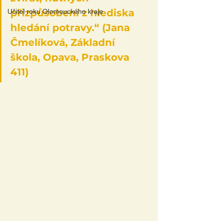
přizpůsobení z hlediska 
Učitel roku Olomouckého kraje
hledání potravy.“ (Jana 
Čmelíková, Základní 
škola, Opava, Praskova 
411)