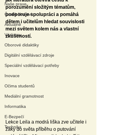
Naše praxe
porozumění složitým tématům, 
České školství
podporuje spolupráci a pomáhá 
dětem i učitelům hledat souvislosti 
Aktuálně
mezi světem kolem nás a vlastní 
Výzkumy
zkušeností.
Oborové didaktiky
Digitální vzdělávací zdroje
Speciální vzdělávací potřeby
Inovace
Očima studentů
Mediální gramotnost
Informatika
E-Bezpečí
Lekce Leila a modrá liška zve učitele i 
Technika
žáky do světa příběhu o putování 