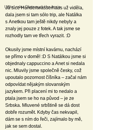
Učitel roku Olomouckého kraje
Já sice Hundertwasserhaus už viděla, 
dala jsem si tam sólo trip, ale Natálka 
s Anetkou tam ještě nikdy nebyly a 
znaly jej pouze z fotek. A tak jsme se 
rozhodly tam ve třech vyrazit. :D
Okusily jsme místní kavárnu, nachází 
se přímo v domě! :D S Natálkou jsme si 
objednaly cappuccino a Anet si nedala 
nic. Mluvily jsme společně česky, což 
upoutalo pozornost číšníka – začal nám 
odpovídat nějakým slovanským 
jazykem. Při placení mi to nedalo a 
ptala jsem se ho na původ – je ze 
Srbska. Mluvené srbštině se dá dost 
dobře rozumět. Kdyby čas nekvapil, 
dám se s ním do řeči, zajímalo by mě, 
jak se sem dostal.