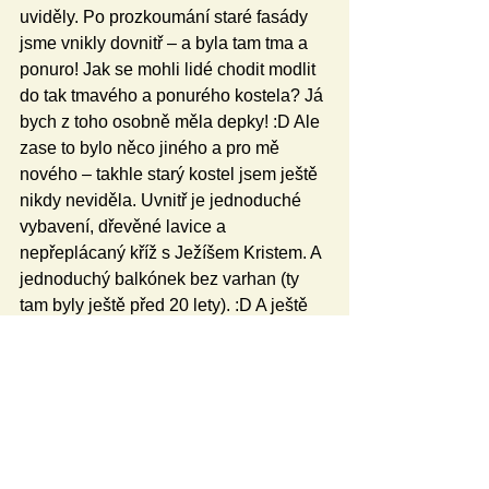
uviděly. Po prozkoumání staré fasády 
jsme vnikly dovnitř – a byla tam tma a 
ponuro! Jak se mohli lidé chodit modlit 
do tak tmavého a ponurého kostela? Já 
bych z toho osobně měla depky! :D Ale 
zase to bylo něco jiného a pro mě 
nového – takhle starý kostel jsem ještě 
nikdy neviděla. Uvnitř je jednoduché 
vybavení, dřevěné lavice a 
nepřeplácaný kříž s Ježíšem Kristem. A 
jednoduchý balkónek bez varhan (ty 
tam byly ještě před 20 lety). :D A ještě 
jsme se daly do řeči se správcem 
kostela.
Večer jsem šla s Kristýnkou na tradiční 
setkání na křesťanské koleji. Pokecala 
jsem si se starými známými – 
s Davidem a s Martinkou. Vyměnili 