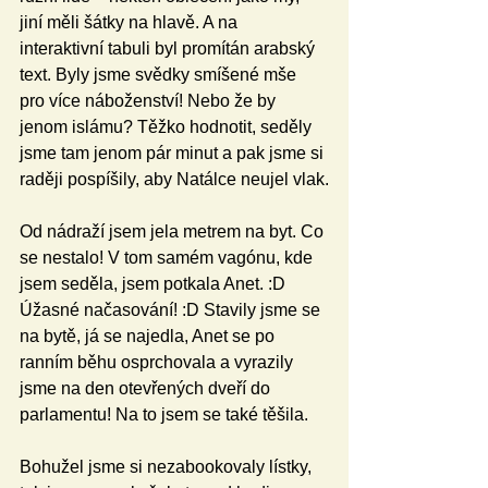
jiní měli šátky na hlavě. A na 
interaktivní tabuli byl promítán arabský 
text. Byly jsme svědky smíšené mše 
pro více náboženství! Nebo že by 
jenom islámu? Těžko hodnotit, seděly 
jsme tam jenom pár minut a pak jsme si 
raději pospíšily, aby Natálce neujel vlak.
Od nádraží jsem jela metrem na byt. Co 
se nestalo! V tom samém vagónu, kde 
jsem seděla, jsem potkala Anet. :D 
Úžasné načasování! :D Stavily jsme se 
na bytě, já se najedla, Anet se po 
ranním běhu osprchovala a vyrazily 
jsme na den otevřených dveří do 
parlamentu! Na to jsem se také těšila.
Bohužel jsme si nezabookovaly lístky, 