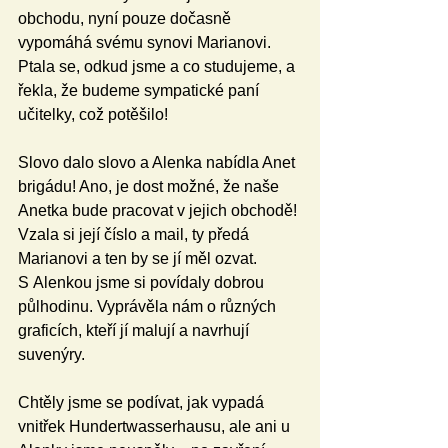
obchodu, nyní pouze dočasně 
vypomáhá svému synovi Marianovi. 
Ptala se, odkud jsme a co studujeme, a 
řekla, že budeme sympatické paní 
učitelky, což potěšilo!
Slovo dalo slovo a Alenka nabídla Anet 
brigádu! Ano, je dost možné, že naše 
Anetka bude pracovat v jejich obchodě! 
Vzala si její číslo a mail, ty předá 
Marianovi a ten by se jí měl ozvat. 
S Alenkou jsme si povídaly dobrou 
půlhodinu. Vyprávěla nám o různých 
graficích, kteří jí malují a navrhují 
suvenýry.
Chtěly jsme se podívat, jak vypadá 
vnitřek Hundertwasserhausu, ale ani u 