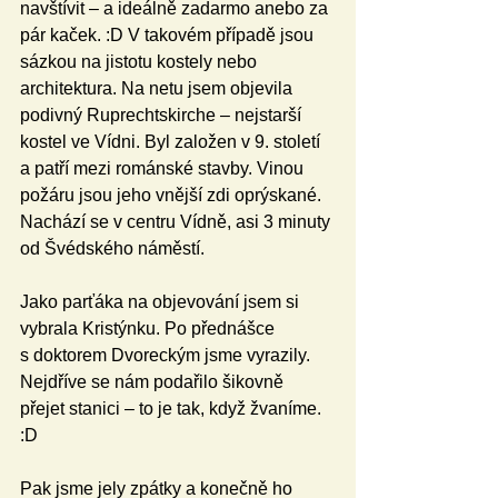
navštívit – a ideálně zadarmo anebo za 
pár kaček. :D V takovém případě jsou 
sázkou na jistotu kostely nebo 
architektura. Na netu jsem objevila 
podivný Ruprechtskirche – nejstarší 
kostel ve Vídni. Byl založen v 9. století 
a patří mezi románské stavby. Vinou 
požáru jsou jeho vnější zdi oprýskané. 
Nachází se v centru Vídně, asi 3 minuty 
od Švédského náměstí.
Jako parťáka na objevování jsem si 
vybrala Kristýnku. Po přednášce 
s doktorem Dvoreckým jsme vyrazily. 
Nejdříve se nám podařilo šikovně 
přejet stanici – to je tak, když žvaníme. 
:D
Pak jsme jely zpátky a konečně ho 