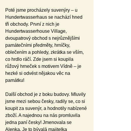
Poté jsme procházely suvenýry – u 
Hundertwasserhaus se nachází hned 
tři obchody. První z nich je 
Hundertwasserhouse Village, 
dvoupatrový obchod s nejrůznějšími 
památečními předměty, hrníčky, 
oblečením a pohledy, zkrátka se vším, 
co hrdlo ráčí. Zde jsem si koupila 
růžový hrneček s motivem Vídně – je 
hezké si odvést nějakou věc na 
památku!
Další obchod je z boku budovy. Mluvily 
jsme mezi sebou česky, radily se, co si 
koupit za suvenýr, a hodnotily nabízené 
zboží. A najednou na nás promluvila 
jedna paní česky! Jmenovala se 
Alenka. Je to bývalá majitelka 