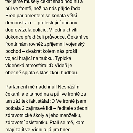
tak jsme musely čekat snad hodinu a 
půl ve frontě, než na nás přijde řada. 
Před parlamentem se konala větší 
demonstrace – protestující občany 
doprovázela policie. V jednu chvíli 
dokonce překřičeli průvodce. Čekání ve 
frontě nám rovněž zpříjemnil vojenský 
pochod – dvakrát kolem nás prošli 
vojáci hrající na trubku. Typická 
vídeňská atmosféra! :D Vídeň je 
obecně spjata s klasickou hudbou.
Parlament mě nadchnul! Nesnáším 
čekání, ale ta hodina a půl ve frontě za 
ten zážitek fakt stála! :D Ve frontě jsem 
potkala 2 zajímavé lidi – ředitele střední 
zdravotnické školy a jeho manželku, 
zdravotní asistentku. Ptali se mě, kam 
mají zajít ve Vídni a já jim hned 