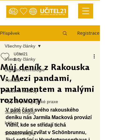
Registrace
Příspěvek
Všechny články
Učitel21
Všechny články
6. 1.
Můj deník z Rakouska
Digitální technologie
V: Mezi pandami,
Témata
parlamentem a malými
Moderní metody
rozhovory
Tipy do pedagogické praxe
V páté části svého rakouského 
Studenti blogují
deníku nás Jarmila Macková provází 
Inkluze
Vídní, kde se střídají tichá 
pozorování zvířat v Schönbrunnu, 
Senátoři blogují
živá setkání u Hundertwasserhaus i 