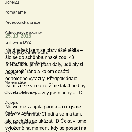
Učitel21
Pomáháme
Pedagogická praxe
Volnočasové aktivity
25. 10. 2025
Knihovna DVZ
Na dnešek jsem se obzvláště těšila – 
Český jazyk a literatura
šlo se do schönbrunnské zoo! <3 
Komunikační výchova
S Natálkou jsme posnídaly, udělaly si 
pomalejší ráno a kolem desáté 
Jazyky
odpoledne vyrazily. Předpokládala 
Matematika
jsem, že se v zoo zdržíme tak 4 hodiny 
Člověk a jeho svět
– a daleko od pravdy jsem nebyla! :D
Dějepis
Nejvíc mě zaujala panda – u ní jsme 
Výchova k občanství
strávily 45 minut. Chodila sem a tam, 
ale nechtěla se ukázat. :D Čekaly jsme 
Člověk a příroda
vyloženě na moment, kdy se posadí na 