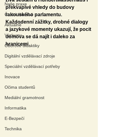
Naše praxe
překvapivé vhledy do budovy 
České školství
rakouského parlamentu. 
Každodenní zážitky, drobné dialogy 
Aktuálně
a jazykové momenty ukazují, že pocit 
Výzkumy
domova se dá najít i daleko za 
hranicemi.
Oborové didaktiky
Digitální vzdělávací zdroje
Speciální vzdělávací potřeby
Inovace
Očima studentů
Mediální gramotnost
Informatika
E-Bezpečí
Technika