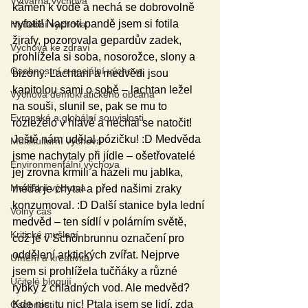
Výtvarná výchova
kámen k vodě a nechá se dobrovolně 
vyfotit! Naproti pandě jsem si fotila 
Hudební výchova
žirafy, pozorovala gepardův zadek, 
Výchova ke zdraví
prohlížela si soba, nosorožce, slony a 
Osobnostní a sociální výchova
bizony. Lachtani a medvědi jsou 
kapitolou sami o sobě – lachtan ležel 
Výchova demokratického občana
na souši, slunil se, pak se mu to 
Evropské a globální souvislosti
rozleželo v hlavě a nechal se natočit! 
Ještě nám udělal pózičku! :D Medvěda 
Multikulturní výchova
jsme nachytaly při jídle – ošetřovatelé 
Environmentální výchova
jej zrovna krmili a házeli mu jablka, 
Mediální výchova
méďa je chytal a před našimi zraky 
konzumoval. :D Další stanice byla lední 
Volný čas
medvěd – ten sídlí v polárním světě, 
Kritické myšlení
což je v Schönbrunnu označení pro 
oddělení arktických zvířat. Nejprve 
Umění a kreativita
jsem si prohlížela tučňáky a různé 
Učitelé blogují
rybky z chladných vod. Ale medvěd? 
Kde nic, tu nic! Ptala jsem se lidí, zda 
Osobnosti