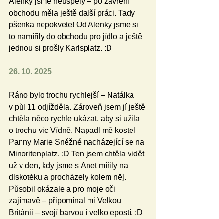
Alenky jsme neuspěly – po zavření 
obchodu měla ještě další práci. Tady 
pšenka nepokvete! Od Alenky jsme si 
to namířily do obchodu pro jídlo a ještě 
jednou si prošly Karlsplatz. :D
26. 10. 2025
Ráno bylo trochu rychlejší – Natálka 
v půl 11 odjížděla. Zároveň jsem jí ještě 
chtěla něco rychle ukázat, aby si užila 
o trochu víc Vídně. Napadl mě kostel 
Panny Marie Sněžné nacházející se na 
Minoritenplatz. :D Ten jsem chtěla vidět 
už v den, kdy jsme s Anet mířily na 
diskotéku a procházely kolem něj. 
Působil okázale a pro moje oči 
zajímavě – připomínal mi Velkou 
Británii – svojí barvou i velkolepostí. :D 