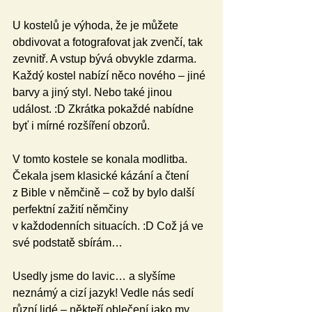
U kostelů je výhoda, že je můžete 
obdivovat a fotografovat jak zvenčí, tak 
zevnitř. A vstup bývá obvykle zdarma. 
Každý kostel nabízí něco nového – jiné 
barvy a jiný styl. Nebo také jinou 
událost. :D Zkrátka pokaždé nabídne 
byť i mírné rozšíření obzorů.
V tomto kostele se konala modlitba. 
Čekala jsem klasické kázání a čtení 
z Bible v němčině – což by bylo další 
perfektní zažití němčiny 
v každodenních situacích. :D Což já ve 
své podstatě sbírám…
Usedly jsme do lavic… a slyšíme 
neznámý a cizí jazyk! Vedle nás sedí 
různí lidé – někteří oblečení jako my, 