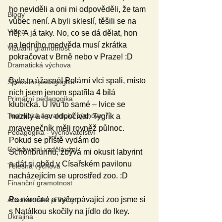
ho neviděli a oni mi odpověděli, že tam 
Blogy
vůbec není. A byli skleslí, těšili se na 
Videa
něj. A já taky. No, co se dá dělat, hon 
na ledního medvěda musí zkrátka 
Vizuální gramotnost
pokračovat v Brně nebo v Praze! :D
Dramatická výchova
Bylo to úžasné! Polární vlci spali, místo 
Speciální pedagogika
nich jsem jenom spatřila 4 bílá 
Primární pedagogika
klubíčka. U lvů to samé – lvice se 
Technická a praktická výchova
mazlily a lev odpočíval. Tygřík a 
mravenečník měli rovněž půlnoc. 
Pedagogika - vychovatelství
Pokud se příště vydám do 
Celoživotní vzdělávání
Schönbrunnu, zbývá mi okusit labyrint 
a dát si oběd v Císařském pavilonu 
Tělesná výchova
nacházejícím se uprostřed zoo. :D
Finanční gramotnost
Po náročné a vyčerpávající zoo jsme si 
Absolventské příběhy
s Natálkou skočily na jídlo do Ikey.
Ukrajina