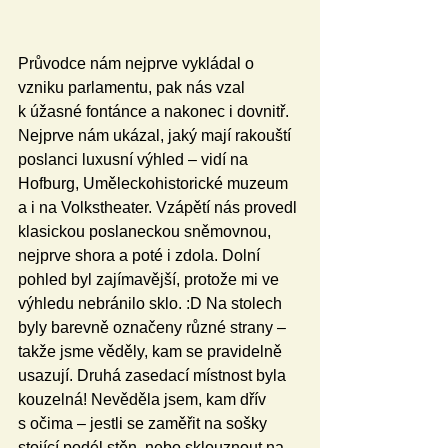
Průvodce nám nejprve vykládal o 
vzniku parlamentu, pak nás vzal 
k úžasné fontánce a nakonec i dovnitř.  
Nejprve nám ukázal, jaký mají rakouští 
poslanci luxusní výhled – vidí na 
Hofburg, Uměleckohistorické muzeum 
a i na Volkstheater. Vzápětí nás provedl 
klasickou poslaneckou sněmovnou, 
nejprve shora a poté i zdola. Dolní 
pohled byl zajímavější, protože mi ve 
výhledu nebránilo sklo. :D Na stolech 
byly barevně označeny různé strany – 
takže jsme věděly, kam se pravidelně 
usazují. Druhá zasedací místnost byla 
kouzelná! Nevěděla jsem, kam dřív 
s očima – jestli se zaměřit na sošky 
stojící podél stěn, nebo sklouznout na 