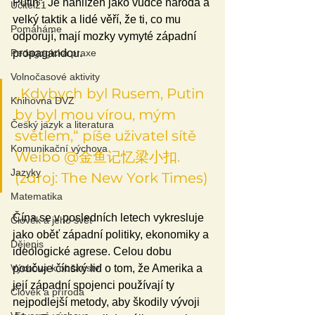
Putin“. Je nahlížen jako vůdce národa a 
Učitel21
velký taktik a lidé věří, že ti, co mu 
Pomáháme
odporují, mají mozky vymyté západní 
Pedagogická praxe
propagandou. 
Volnočasové aktivity
„Kdybych byl Rusem, Putin 
Knihovna DVZ
by byl mou vírou, mým 
Český jazyk a literatura
světlem,“ píše uživatel sítě 
Komunikační výchova
Weibo @金鱼记忆梁小扣. 
Jazyky
(zdroj: The New York Times)
Matematika
Čína se v posledních letech vykresluje 
Člověk a jeho svět
jako oběť západní politiky, ekonomiky a 
Dějepis
ideologické agrese. Celou dobu 
Výchova k občanství
poučuje čínský lid o tom, že Amerika a 
její západní spojenci používají ty 
Člověk a příroda
nejpodlejší metody, aby škodily vývoji 