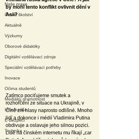
Naše praxe
by mohl tento konflikt ovlivnit dění v 
Asii?
České školství
Aktuálně
Výzkumy
Oborové didaktiky
Digitální vzdělávací zdroje
Speciální vzdělávací potřeby
Inovace
Očima studentů
Zatímco pociťujeme smutek a 
Mediální gramotnost
rozhořčení ze situace na Ukrajině, v 
Informatika
Číně zní hlasy naprosto odlišné. Mnoho 
lidí a dokonce i médií Vladimira Putina 
E-Bezpečí
obdivuje a oslavuje jeho silnou pozici. 
Technika
Lidé na čínském internetu mu říkají „car 