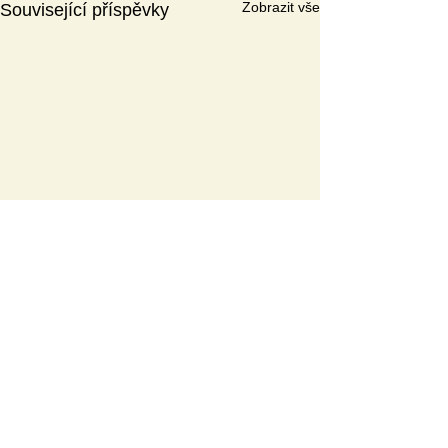
Zobrazit vše
Související příspěvky
A
KTUÁLNÍ TÉMAT
A
Wellbeing a duševní zdraví