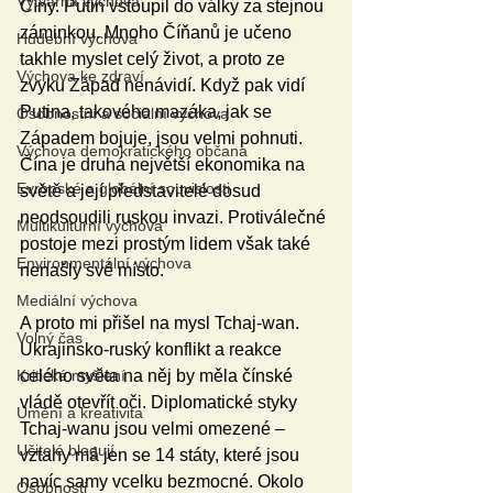
Výtvarná výchova
Číny. Putin vstoupil do války za stejnou 
záminkou. Mnoho Číňanů je učeno 
Hudební výchova
takhle myslet celý život, a proto ze 
Výchova ke zdraví
zvyku Západ nenávidí. Když pak vidí 
Putina, takového mazáka, jak se 
Osobnostní a sociální výchova
Západem bojuje, jsou velmi pohnuti. 
Výchova demokratického občana
Čína je druhá největší ekonomika na 
Evropské a globální souvislosti
světě a její představitelé dosud 
neodsoudili ruskou invazi. Protiválečné 
Multikulturní výchova
postoje mezi prostým lidem však také 
Environmentální výchova
nenašly své místo. 
Mediální výchova
A proto mi přišel na mysl Tchaj-wan. 
Volný čas
Ukrajinsko-ruský konflikt a reakce 
Kritické myšlení
celého světa na něj by měla čínské 
vládě otevřít oči. Diplomatické styky 
Umění a kreativita
Tchaj-wanu jsou velmi omezené – 
Učitelé blogují
vztahy má jen se 14 státy, které jsou 
navíc samy vcelku bezmocné. Okolo 
Osobnosti