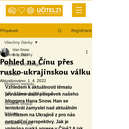
Registrace
Příspěvek
Všechny články
Han Snow
Všechny články
8. 3. 2022
Pohled na Čínu přes
Digitální technologie
rusko-ukrajinskou válku
Témata
Aktualizováno:
1. 4. 2022
Moderní metody
Vzhledem k aktuálnosti tématu 
Tipy do pedagogické praxe
přinášíme další příspěvek našeho 
bloggera Hana Snow. Han se 
Studenti blogují
tentokrát zamyslel nad aktuálním 
Inkluze
konfliktem na Ukrajině z pro nás 
netradiční perspektivy. Jak je 
Senátoři blogují
vnímána ruská agrese v Číně? A jak 