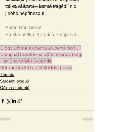
tolika válkami – kromě tragédií nic 
Učitel roku Olomouckého kraje
jiného nepřinesou!
Autor: Han Snow
Překladatelka: Karolína Balajková
Blogy
Očima studentů
Studenti blogují
Ukrajina
Dezinformace
Čína
Hanův blog
Han Snow
Válka
Svoboda
Komunistická totalita
Lidská práva
Témata
Studenti blogují
Očima studentů