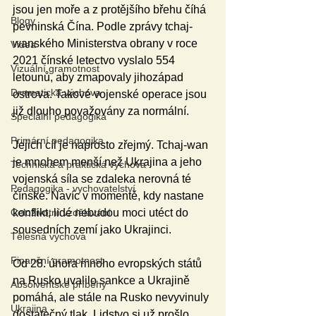
jsou jen moře a z protějšího břehu číhá 
Blogy
pevninská Čína. Podle zprávy tchaj-
wanského Ministerstva obrany v roce 
Videa
2021 čínské letectvo vyslalo 554 
Vizuální gramotnost
letounů, aby zmapovaly jihozápad 
Dramatická výchova
ostrova. Takové vojenské operace jsou 
již dlouho považovány za normální. 
Speciální pedagogika
Primární pedagogika
Jejich cíl je naprosto zřejmý. Tchaj-wan 
je mnohem menší než Ukrajina a jeho 
Technická a praktická výchova
vojenská síla se zdaleka nerovná té 
Pedagogika - vychovatelství
čínské. Navíc v momentě, kdy nastane 
Celoživotní vzdělávání
konflikt, lidé nebudou moci utéct do 
sousedních zemí jako Ukrajinci. 
Tělesná výchova
Finanční gramotnost
Od 28. února mnoho evropských států 
na Rusko uvalilo sankce a Ukrajině 
Absolventské příběhy
pomáhá, ale stále na Rusko nevyvinuly 
Ukrajina
dostatečný tlak. Lidstvo si už prošlo 