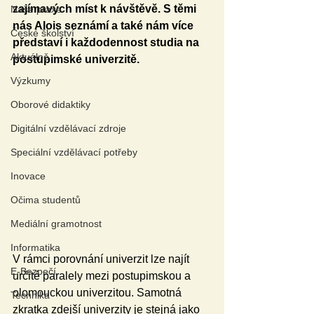
zajímavých míst k návštěvě. S těmi 
Naše praxe
nás Alois seznámí a také nám více 
České školství
představí i každodennost studia na 
Aktuálně
postupimské univerzitě.
Výzkumy
Oborové didaktiky
Digitální vzdělávací zdroje
Speciální vzdělávací potřeby
Inovace
Očima studentů
Mediální gramotnost
Informatika
V rámci porovnání univerzit lze najít 
E-Bezpečí
určité paralely mezi postupimskou a 
olomouckou univerzitou. Samotná 
Technika
zkratka zdejší univerzity je stejná jako 