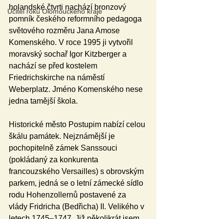
holandské čtvrti nachází bronzový 
Učitel roku Olomouckého kraje
pomník českého reformního pedagoga 
světového rozměru Jana Amose 
Komenského. V roce 1995 ji vytvořil 
moravský sochař Igor Kitzberger a 
nachází se před kostelem 
Friedrichskirche na náměstí 
Weberplatz. Jméno Komenského nese 
jedna tamější škola.­­­­­
Historické město Postupim nabízí celou 
škálu památek. Nejznámější je 
pochopitelně zámek Sanssouci 
(pokládaný za konkurenta 
francouzského Versailles) s obrovským 
parkem, jedná se o letní zámecké sídlo 
rodu Hohenzollernů postavené za 
vlády Fridricha (Bedřicha) II. Velikého v 
letech 1745–1747. Již několikrát jsem 