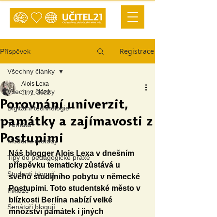
Registrace
Příspěvek
Všechny články
Alois Lexa
Všechny články
11. 1. 2022
Porovnání univerzit,
Digitální technologie
památky a zajímavosti z
Témata
Postupimi
Moderní metody
Náš blogger Alois Lexa v dnešním 
Tipy do pedagogické praxe
příspěvku tematicky zůstává u 
Studenti blogují
svého studijního pobytu v německé 
Postupimi. Toto studentské město v 
Inkluze
blízkosti Berlína nabízí velké 
Senátoři blogují
množství památek i jiných 