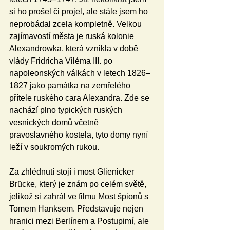
si ho prošel či projel, ale stále jsem ho 
neprobádal zcela kompletně. Velkou 
zajímavostí města je ruská kolonie 
Alexandrowka, která vznikla v době 
vlády Fridricha Viléma III. po 
napoleonských válkách v letech 1826–
1827 jako památka na zemřelého 
přítele ruského cara Alexandra. Zde se 
nachází plno typických ruských 
vesnických domů včetně 
pravoslavného kostela, tyto domy nyní 
leží v soukromých rukou. 
Za zhlédnutí stojí i most Glienicker 
Brücke, který je znám po celém světě, 
jelikož si zahrál ve filmu Most špionů s 
Tomem Hanksem. Představuje nejen 
hranici mezi Berlínem a Postupimí, ale 