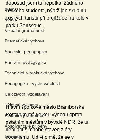
doposud jsem tu nepotkal žádného 
Blogy
českého studenta, nýbrž jen skupinu 
českých turistů při projížďce na kole v 
Videa
parku Sanssouci.
Vizuální gramotnost
Dramatická výchova
Speciální pedagogika
Primární pedagogika
Technická a praktická výchova
Pedagogika - vychovatelství
Celoživotní vzdělávání
Tělesná výchova
Hlavní spolkové město Braniborska 
Postupim má velkou výhodu oproti 
Finanční gramotnost
ostatním městům v bývalé NDR, že tu 
Absolventské příběhy
není příliš mnoho staveb z éry 
Ukrajina
socialismu. Udivilo mě, že se v 