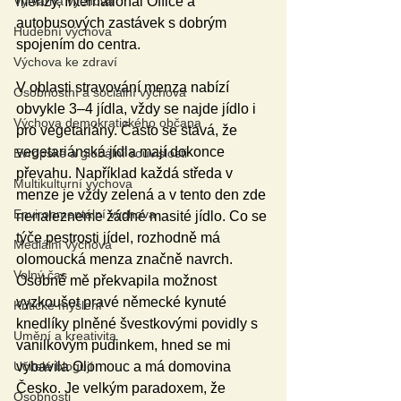
Výtvarná výchova
menzy, International Office a 
autobusových zastávek s dobrým 
Hudební výchova
spojením do centra. 
Výchova ke zdraví
V oblasti stravování menza nabízí 
Osobnostní a sociální výchova
obvykle 3–4 jídla, vždy se najde jídlo i 
Výchova demokratického občana
pro vegetariány. Často se stává, že 
vegetariánská jídla mají dokonce 
Evropské a globální souvislosti
převahu. Například každá středa v 
Multikulturní výchova
menze je vždy zelená a v tento den zde 
Environmentální výchova
nenalezneme žádné masité jídlo. Co se 
týče pestrosti jídel, rozhodně má 
Mediální výchova
olomoucká menza značně navrch. 
Volný čas
Osobně mě překvapila možnost 
vyzkoušet pravé německé kynuté 
Kritické myšlení
knedlíky plněné švestkovými povidly s 
Umění a kreativita
vanilkovým pudinkem, hned se mi 
Učitelé blogují
vybavila Olomouc a má domovina 
Česko. Je velkým paradoxem, že 
Osobnosti