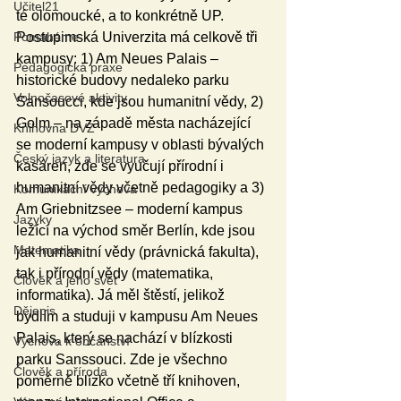
Učitel21
té olomoucké, a to konkrétně UP. 
Pomáháme
Postupimská Univerzita má celkově tři 
kampusy: 1) Am Neues Palais – 
Pedagogická praxe
historické budovy nedaleko parku 
Volnočasové aktivity
Sansoucci, kde jsou humanitní vědy, 2) 
Golm – na západě města nacházející 
Knihovna DVZ
se moderní kampusy v oblasti bývalých 
Český jazyk a literatura
kasáren, zde se vyučují přírodní i 
humanitní vědy včetně pedagogiky a 3) 
Komunikační výchova
Am Griebnitzsee – moderní kampus 
Jazyky
ležící na východ směr Berlín, kde jsou 
Matematika
jak humanitní vědy (právnická fakulta), 
tak i přírodní vědy (matematika, 
Člověk a jeho svět
informatika). Já měl štěstí, jelikož 
Dějepis
bydlím a studuji v kampusu Am Neues 
Palais, který se nachází v blízkosti 
Výchova k občanství
parku Sanssouci. Zde je všechno 
Člověk a příroda
poměrně blízko včetně tří knihoven, 