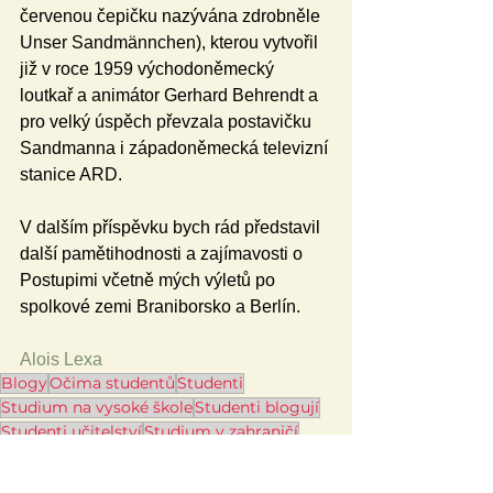
červenou čepičku nazývána zdrobněle 
Unser Sandmännchen), kterou vytvořil 
již v roce 1959 východoněmecký 
loutkař a animátor Gerhard Behrendt a 
pro velký úspěch převzala postavičku 
Sandmanna i západoněmecká televizní 
stanice ARD.
V dalším příspěvku bych rád představil 
další pamětihodnosti a zajímavosti o 
Postupimi včetně mých výletů po 
spolkové zemi Braniborsko a Berlín.
Alois Lexa
Blogy
Očima studentů
Studenti
Studium na vysoké škole
Studenti blogují
Studenti učitelství
Studium v zahraničí
Erasmus+
Alois Lexa
Témata