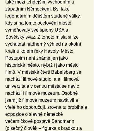
také mezi tehdejším východním a 
západním Německem. Byl také 
legendárním dějištěm studené války, 
kdy si na tomto ocelovém mostě 
vyměňovaly své špiony USA a 
Sovětský svaz. Z tohoto místa si lze 
vychutnat nádherný výhled na okolní 
krajinu kolem řeky Havoly. Město 
Postupim není známé jen jako 
historické město, nýbrž i jako město 
filmů. V městské čtvrti Babelsberg se 
nachází filmové studio, ale i filmová 
univerzita a v centru města se navíc 
nachází i filmové muzeum. Osobně 
jsem již filmové muzeum navštívil a 
vřele ho doporučuji, zrovna tu probíhala 
expozice o slavné německé 
večerníčkové postavě Sandmann 
(písečný člověk – figurka s bradkou a 