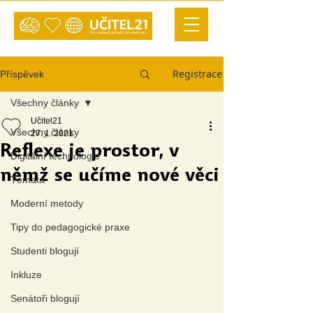
Registrace
Příspěvek
Všechny články
Učitel21
Všechny články
27. 1. 2021
Reflexe je prostor, v
Digitální technologie
němž se učíme nové věci
Témata
Moderní metody
Tipy do pedagogické praxe
Studenti blogují
Inkluze
Senátoři blogují