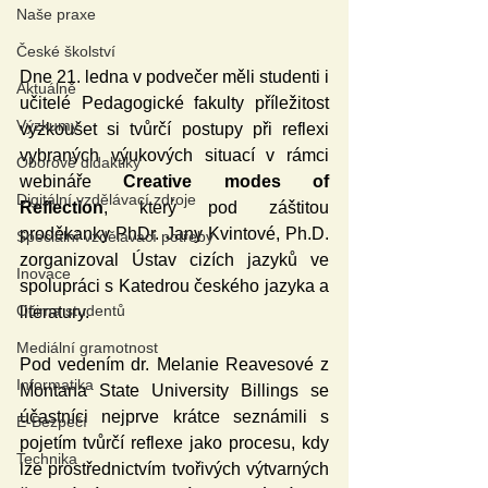
Naše praxe
České školství
Dne 21. ledna v podvečer měli studenti i 
Aktuálně
učitelé Pedagogické fakulty příležitost 
Výzkumy
vyzkoušet si tvůrčí postupy při reflexi 
vybraných výukových situací v rámci 
Oborové didaktiky
webináře 
Creative modes of 
Digitální vzdělávací zdroje
Reflection
, který pod záštitou 
proděkanky PhDr. Jany Kvintové, Ph.D. 
Speciální vzdělávací potřeby
zorganizoval Ústav cizích jazyků ve 
Inovace
spolupráci s Katedrou českého jazyka a 
Očima studentů
literatury.  
Mediální gramotnost
Pod vedením dr. Melanie Reavesové z 
Informatika
Montana State University Billings se 
účastníci nejprve krátce seznámili s 
E-Bezpečí
pojetím tvůrčí reflexe jako procesu, kdy 
Technika
lze prostřednictvím tvořivých výtvarných 