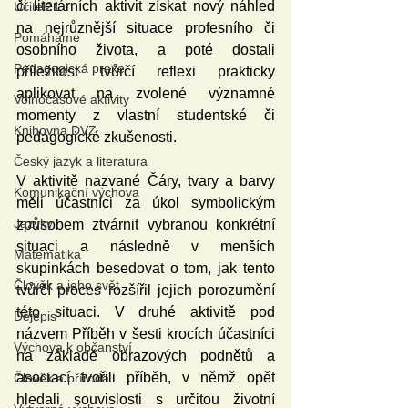
či literárních aktivit získat nový náhled 
Učitel21
na nejrůznější situace profesního či 
Pomáháme
osobního života, a poté dostali  
Pedagogická praxe
příležitost tvůrčí reflexi prakticky 
aplikovat na zvolené významné 
Volnočasové aktivity
momenty z vlastní studentské či 
Knihovna DVZ
pedagogické zkušenosti.
Český jazyk a literatura
V aktivitě nazvané Čáry, tvary a barvy 
Komunikační výchova
měli účastníci za úkol symbolickým 
Jazyky
způsobem ztvárnit vybranou konkrétní 
situaci a následně v menších 
Matematika
skupinkách besedovat o tom, jak tento 
Člověk a jeho svět
tvůrčí proces rozšířil jejich porozumění 
této situaci. V druhé aktivitě pod 
Dějepis
názvem Příběh v šesti krocích účastníci 
Výchova k občanství
na základě obrazových podnětů a 
asociací tvořili příběh, v němž opět 
Člověk a příroda
hledali souvislosti s určitou životní 