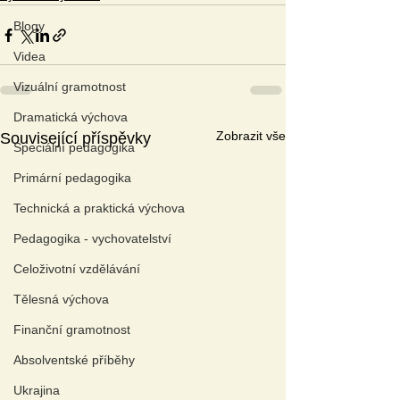
Blogy
Videa
Vizuální gramotnost
Dramatická výchova
Zobrazit vše
Související příspěvky
Speciální pedagogika
Primární pedagogika
Technická a praktická výchova
Pedagogika - vychovatelství
Celoživotní vzdělávání
Tělesná výchova
Finanční gramotnost
Absolventské příběhy
Ukrajina