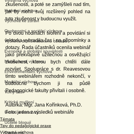
Výtvarná výchova
zkušeností, a poté se zamýšleli nad tím, 
Hudební výchova
jak by mohli svůj rozšírený pohled na 
tuto zkušenost v budoucnu využít.
Výchova ke zdraví
Osobnostní a sociální výchova
Po dvou hodinách tvoření a povídání si 
lektorka vyhradila čas i na připomínky a 
Výchova demokratického občana
dotazy. Řada účastníků ocenila webinář 
Evropské a globální souvislosti
jako překvapivě užitečnou a osvěžující 
Multikulturní výchova
zkušenost, kterou bych chtěli dále 
rozvíjet. Spolupráce s dr. Reavesovou 
Environmentální výchova
tímto webinářem rozhodně nekončí, v 
Mediální výchova
budoucnu bychom ji na půdě 
Pedagogické fakulty přivítali i osobně.
Volný čas
Kritické myšlení
Autorka: 
Mgr. Jana Kořínková, Ph.D.
Foto: jeden z výsledků webináře
Umění a kreativita
Témata
Učitelé blogují
Tipy do pedagogické praxe
Výtvarná výchova
Osobnosti