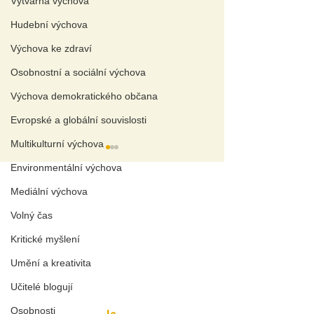
Výtvarná výchova
Hudební výchova
Výchova ke zdraví
Osobnostní a sociální výchova
Výchova demokratického občana
Evropské a globální souvislosti
Multikulturní výchova
Environmentální výchova
A
KTUÁLNÍ TÉMAT
A
Mediální výchova
Volný čas
Wellbeing a duševní zdraví
Aplikovaný výzkum pomáhá
Kritické myšlení
Polemika o diplomových pracích
J
ak se žije s autismem
?
Nezakazujme,
Odříkat preze
Umění a kreativita
P
olitika do škol patří
!
vychovávejme! Řešení
na konci dát t
Z
nakový jazyk je plnohodnotn
ý
školního dress code.
nestačí, české
Učitelé blogují
T
abu a zdravotní postižen
í
školy mají na v
C
o je deepfake a co s ním ve výuce
?
Osobnosti