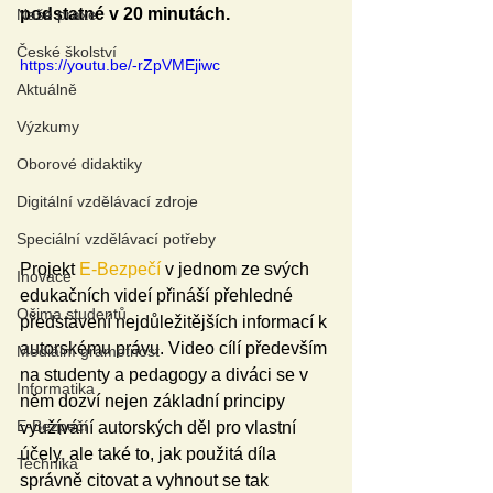
podstatné v 20 minutách.
Naše praxe
České školství
https://youtu.be/-rZpVMEjiwc
Aktuálně
Výzkumy
Oborové didaktiky
Digitální vzdělávací zdroje
Speciální vzdělávací potřeby
Projekt 
E-Bezpečí
 v jednom ze svých 
Inovace
edukačních videí přináší přehledné 
Očima studentů
představení nejdůležitějších informací k 
autorskému právu. Video cílí především 
Mediální gramotnost
na studenty a pedagogy a diváci se v 
Informatika
něm dozví nejen základní principy 
E-Bezpečí
využívání autorských děl pro vlastní 
účely, ale také to, jak použitá díla 
Technika
správně citovat a vyhnout se tak 