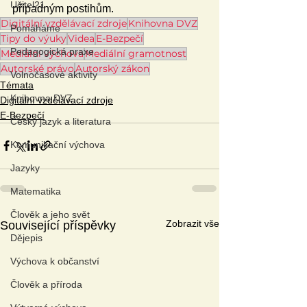
Učitel21
případným postihům.
Digitální vzdělávací zdroje
Knihovna DVZ
Pomáháme
Tipy do výuky
Videa
E-Bezpečí
Pedagogická praxe
Mediální výchova
Mediální gramotnost
Autorské právo
Autorský zákon
Volnočasové aktivity
Témata
Knihovna DVZ
Digitální vzdělávací zdroje
E-Bezpečí
Český jazyk a literatura
Komunikační výchova
Jazyky
Matematika
Člověk a jeho svět
Zobrazit vše
Související příspěvky
Dějepis
Výchova k občanství
Člověk a příroda