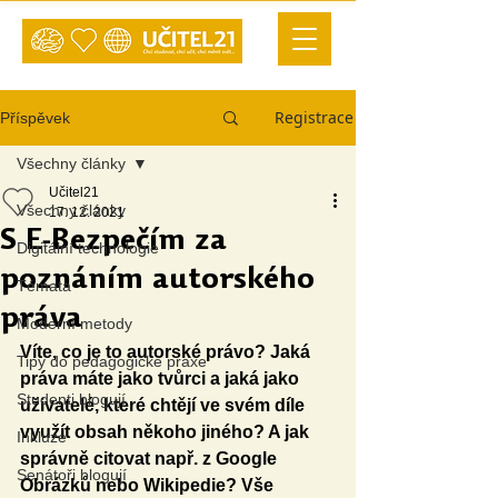
Registrace
Příspěvek
Všechny články
Učitel21
Všechny články
17. 12. 2021
S E-Bezpečím za
Digitální technologie
poznáním autorského
Témata
práva
Moderní metody
Víte, co je to autorské právo? Jaká 
Tipy do pedagogické praxe
práva máte jako tvůrci a jaká jako 
Studenti blogují
uživatelé, které chtějí ve svém díle 
využít obsah někoho jiného? A jak 
Inkluze
správně citovat např. z Google 
Senátoři blogují
Obrázků nebo Wikipedie? Vše 