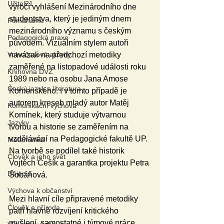
Učitel21
výročí vyhlášení Mezinárodního dne 
studentstva, který je jediným dnem 
Pomáháme
mezinárodního významu s českým 
Pedagogická praxe
původem. Vizuálním stylem autoři 
navázali na předchozí metodiky 
Volnočasové aktivity
zaměřené na listopadové události roku 
Knihovna DVZ
1989 nebo na osobu Jana Amose 
Český jazyk a literatura
Komenského. I v tomto případě je 
autorem kreseb mladý autor Matěj 
Komunikační výchova
Komínek, který studuje výtvarnou 
Jazyky
tvorbu a historie se zaměřením na 
vzdělávání na Pedagogické fakultě UP. 
Matematika
Na tvorbě se podílel také historik 
Člověk a jeho svět
Vojtěch Češík a garantka projektu Petra 
Dějepis
Šobáňová. 
Výchova k občanství
Mezi hlavní cíle připravené metodiky 
Člověk a příroda
patří hlavně rozvíjení kritického 
myšlení, samostatné i týmové práce 