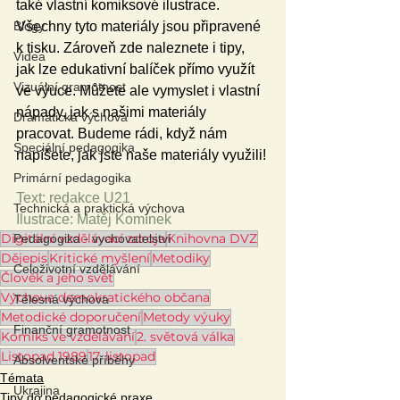
také vlastní komiksové ilustrace. 
Všechny tyto materiály jsou připravené 
Blogy
k tisku. Zároveň zde naleznete i tipy, 
Videa
jak lze edukativní balíček přímo využít 
Vizuální gramotnost
ve výuce. Můžete ale vymyslet i vlastní 
nápady, jak s našimi materiály 
Dramatická výchova
pracovat. Budeme rádi, když nám 
Speciální pedagogika
napíšete, jak jste naše materiály využili!
Primární pedagogika
Text: redakce U21 
Technická a praktická výchova
Ilustrace: Matěj Komínek
Digitální vzdělávací zdroje
Knihovna DVZ
Pedagogika - vychovatelství
Dějepis
Kritické myšlení
Metodiky
Celoživotní vzdělávání
Člověk a jeho svět
Výchova demokratického občana
Tělesná výchova
Metodické doporučení
Metody výuky
Finanční gramotnost
Komiks ve vzdělávání
2. světová válka
Listopad 1989
17. listopad
Absolventské příběhy
Témata
Ukrajina
Tipy do pedagogické praxe