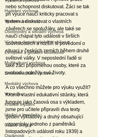
Výtvarná výchova
nebo schopnost diskutovat. Žáci se tak 
Hudební výchova
při výuce naučí kriticky pracovat s 
textem a diskutovat o vlastních 
Výchova ke zdraví
závěrech se spolužáky, ale také se 
Osobnostní a sociální výchova
naučí chápat tyto události v širších 
Výchova demokratického občana
souvislostech a rozšíří si povědomí o 
situaci v českých zemích během druhé 
Evropské a globální souvislosti
světové války. V neposlední řadě si 
Multikulturní výchova
také žáci připomenou osoby, které za 
svobodu položily své životy.
Environmentální výchova
Mediální výchova
A co všechno můžete pro výuku využít? 
Volný čas
Kromě vlastní edukativní stránky, která 
funguje jako časová osa s výkladem, 
Kritické myšlení
jsme pro učitele připravili dva texty 
Umění a kreativita
(jeden výkladový a druhý obsahující 
vzpomínky jednoho z pamětníků 
Učitelé blogují
listopadových událostí roku 1939) a 
Osobnosti