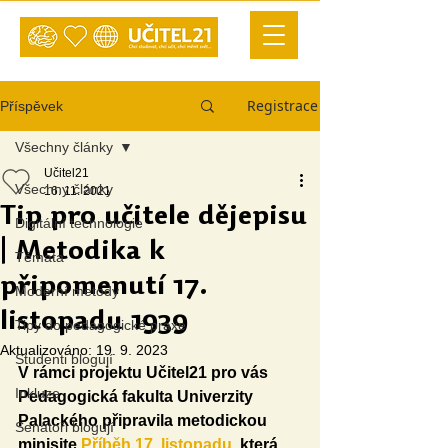
Registrace
Příspěvek
Všechny články
Učitel21
Všechny články
16. 11. 2021
Tip pro učitele dějepisu
Digitální technologie
| Metodika k
Témata
připomenutí 17.
Moderní metody
listopadu 1939
Tipy do pedagogické praxe
Aktualizováno:
19. 9. 2023
Studenti blogují
V rámci projektu Učitel21 pro vás 
Inkluze
Pedagogická fakulta Univerzity 
Palackého připravila metodickou 
Senátoři blogují
minisite 
Příběh 17. listopadu
, která 