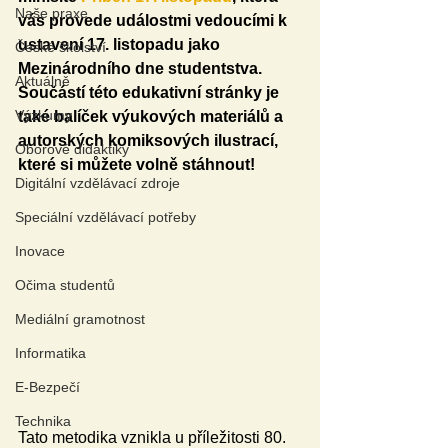
Naše praxe
vás provede událostmi vedoucími k 
ustavení 17. listopadu jako 
České školství
Mezinárodního dne studentstva. 
Aktuálně
Součástí této edukativní stránky je 
Výzkumy
také balíček výukových materiálů a 
autorských komiksových ilustrací, 
Oborové didaktiky
které si můžete volně stáhnout!
Digitální vzdělávací zdroje
Speciální vzdělávací potřeby
Inovace
Očima studentů
Mediální gramotnost
Informatika
E-Bezpečí
Technika
Tato metodika vznikla u příležitosti 80. 