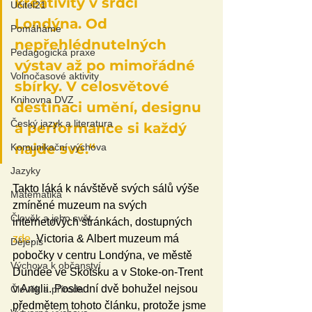
kreativity v srdci 
Učitel21
Londýna. Od 
Pomáháme
nepřehlédnutelných 
Pedagogická praxe
výstav až po mimořádné 
Volnočasové aktivity
sbírky. V celosvětové 
Knihovna DVZ
destinaci umění, designu 
Český jazyk a literatura
a performance si každý 
najde své.“
Komunikační výchova
Jazyky
Takto láká k návštěvě svých sálů výše 
Matematika
zmíněné muzeum na svých 
Člověk a jeho svět
internetových stránkách, dostupných 
zde
. Victoria & Albert muzeum má 
Dějepis
pobočky v centru Londýna, ve městě 
Výchova k občanství
Dundee ve Skotsku a v Stoke-on-Trent 
v Anglii. Poslední dvě bohužel nejsou 
Člověk a příroda
předmětem tohoto článku, protože jsme 