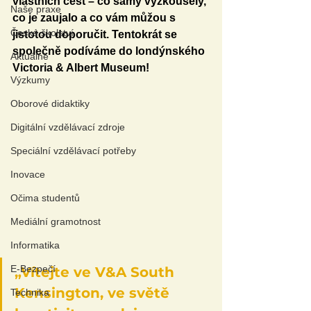
vlastních cest – co samy vyzkoušely, 
Naše praxe
co je zaujalo a co vám můžou s 
České školství
jistotou doporučit. Tentokrát se 
společně podíváme do londýnského 
Aktuálně
Victoria & Albert Museum!
Výzkumy
Oborové didaktiky
Digitální vzdělávací zdroje
Speciální vzdělávací potřeby
Inovace
Očima studentů
Mediální gramotnost
Informatika
E-Bezpečí
„Vítejte ve V&A South 
Kensington, ve světě 
Technika