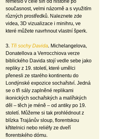
řemeslo v celé šíři od historie po 
současnost, velmi názorně a s využitím 
různých prostředků. Naleznete zde 
videa, 3D vizualizace i minihru, ve 
které můžete navrhnout vlastní šperk.
3.
Tři sochy Davida
. 
Michelangelova, 
Donatellova a Verrocchiova verze 
biblického Davida stojí vedle sebe jako 
repliky z 19. století, které umělci 
přenesli ze starého kontinentu do 
Londýnské expozice sochařství. Jedná 
se o tři sály zaplněné replikami 
ikonických sochařských a malířských 
děl – těch je méně – od antiky po 19. 
století. Můžeme si tak prohlédnout z 
blízka Trajánův sloup, florentskou 
křtitelnici nebo reliéfy ze dveří 
florentského dómu.