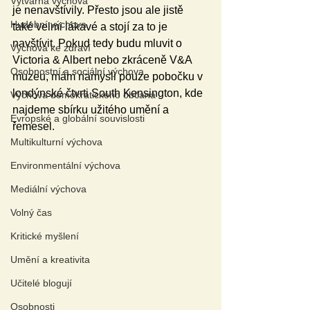
Výtvarná výchova
je nenavštívily. Přesto jsou ale jistě 
Hudební výchova
také velmi lákavé a stojí za to je 
navštívit. Pokud tedy budu mluvit o 
Výchova ke zdraví
Victoria & Albert nebo zkráceně V&A 
Osobnostní a sociální výchova
muzeu, mám namysli pouze pobočku v 
londýnské čtvrti South Kensington, kde 
Výchova demokratického občana
najdeme sbírku užitého umění a 
Evropské a globální souvislosti
řemesel.
Multikulturní výchova
Environmentální výchova
Mediální výchova
Volný čas
Kritické myšlení
Umění a kreativita
Učitelé blogují
Osobnosti