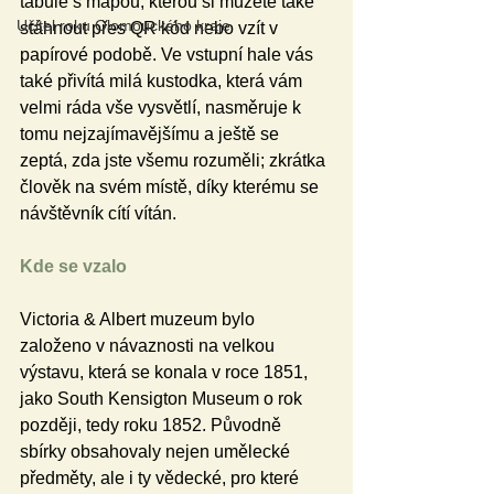
tabule s mapou, kterou si můžete také 
Učitel roku Olomouckého kraje
stáhnout přes QR kód nebo vzít v 
papírové podobě. Ve vstupní hale vás 
také přivítá milá kustodka, která vám 
velmi ráda vše vysvětlí, nasměruje k 
tomu nejzajímavějšímu a ještě se 
zeptá, zda jste všemu rozuměli; zkrátka 
člověk na svém místě, díky kterému se 
návštěvník cítí vítán.
Kde se vzalo
Victoria & Albert muzeum bylo 
založeno v návaznosti na velkou 
výstavu, která se konala v roce 1851, 
jako South Kensigton Museum o rok 
později, tedy roku 1852. Původně 
sbírky obsahovaly nejen umělecké 
předměty, ale i ty vědecké, pro které 