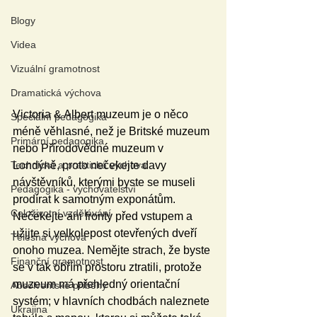
Blogy
Videa
Vizuální gramotnost
Dramatická výchova
Victoria & Albert muzeum je o něco 
Speciální pedagogika
méně věhlasné, než je Britské muzeum 
Primární pedagogika
nebo Přírodovědné muzeum v 
Londýně, proto nečekejte davy 
Technická a praktická výchova
návštěvníků, kterými byste se museli 
Pedagogika - vychovatelství
prodírat k samotným exponátům. 
Celoživotní vzdělávání
Nečekejte ani fronty před vstupem a 
užijte si velkolepost otevřených dveří 
Tělesná výchova
onoho muzea. Nemějte strach, že byste 
Finanční gramotnost
se v tak obřím prostoru ztratili, protože 
muzeum má přehledný orientační 
Absolventské příběhy
systém; v hlavních chodbách naleznete 
Ukrajina