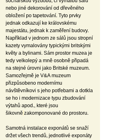
sochařskou výzdobu, či výmalbu sálů 
nebo jiné dekorování od dřevěného 
obložení po tapetování. Tyto prvky 
jednak odkazují ke královskému 
majestátu, jednak k zaměření budovy. 
Například v jednom ze sálů jsou stropní 
kazety vymalovány typickými britskými 
květy a bylinami. Sám prostor muzea je 
tedy velkolepý a mně osobně připadá 
na stejné úrovni jako Britské muzeum. 
Samozřejmě je V&A muzeum 
přizpůsobeno modernímu 
návštěvníkovi s jeho potřebami a dotkla 
se ho i modernizace typu zbudování 
výtahů apod., které jsou 
šikovně
zakomponované do prostoru.
Samotná instalace exponátů se snaží 
držet všech trendů, jednotlivé exponáty 