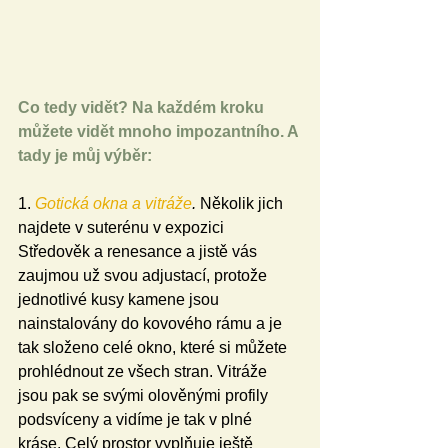
Co tedy vidět? Na každém kroku 
můžete vidět mnoho impozantního. A 
tady je můj výběr:
1. 
Gotická okna a vitráže
.
 Několik jich 
najdete v suterénu v expozici 
Středověk a renesance a jistě vás 
zaujmou už svou adjustací, protože 
jednotlivé kusy kamene jsou 
nainstalovány do kovového rámu a je 
tak složeno celé okno, které si můžete 
prohlédnout ze všech stran. Vitráže 
jsou pak se svými olověnými profily 
podsvíceny a vidíme je tak v plné 
kráse. Celý prostor vyplňuje ještě 