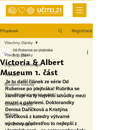
Registrace
Příspěvek
Všechny články
Od Rubense po plejtváka
Všechny články
5. 2. 2024
Victoria & Albert
Digitální technologie
Museum 1. část
Témata
Je tu další článek ze série Od 
Moderní metody
Rubense po plejtváka! Rubrika se 
Tipy do pedagogické praxe
zaměřuje na ty největší lahůdky mezi 
muzei a galeriemi. Doktorandky 
Studenti blogují
Denisa Daříčková a Kristýna 
Inkluze
Ševčíková z katedry výtvarné 
výchovy předestřou to nejlepší z 
Senátoři blogují